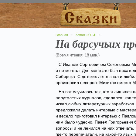
Главная
Коваль Ю. И.
На барсучьих пр
(Время чтения: 18 мин.)
С Иваном Сергеевичем Соколовым-Мик
и не мечтал. Для меня это был писател
Сибиряка. С детских лет я знал и люби
произносил неверно: Микитов вместо М
Но вот случилось так, что я лишился 
полутолстых журналов, сделался, как т
искал любых литературных заработков
предложили делать интервью с мастера
и весело приготовил интервью с Павло
ним было чудесно. Павел Григорьевич 
вопросы и не ленился на них отвечать
где-то перепечатали, на какой-то язык