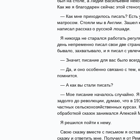
был на столе, а Лидии Васильевне неко
Как же я благодарен сейчас этой стено
— Как мне приходилось писать? Есть у
матросом. Стояли мы в Англии. Зашел ка
написал рассказ о русской лошади.
Я никогда не старался работать регул
день непременно писал свои две страни
бывало, захватывало, и я писал с увле
— Значит, писание для вас было всег
— Да, и оно особенно связано с тем, 
помнится.
— А как вы стали писать?
— Мое писание началось случайно. Я
задолго до революции, думаю, что в 191
частных сельскохозяйственных курсах. 
обработкой сказок занимался Алексей 
Я решился пойти к нему.
Свою сказку вместе с письмом я оста
сказку и ответить мне. Получил я от Ре