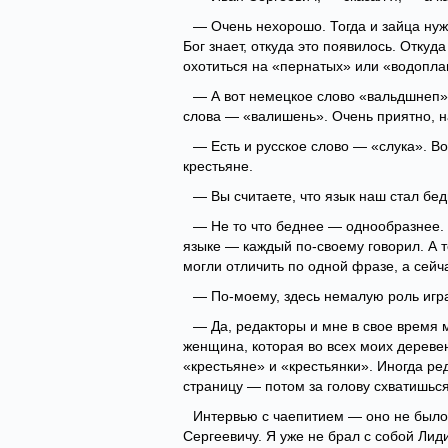
— Очень нехорошо. Тогда и зайца ну
Бог знает, откуда это появилось. Откуда
охотиться на «пернатых» или «водопл
— А вот немецкое слово «вальдшнеп»
слова — «валишень». Очень приятно, на
— Есть и русское слово — «слука». Во
крестьяне.
— Вы считаете, что язык наш стал бе
— Не то что беднее — однообразнее. 
языке — каждый по-своему говорил. А т
могли отличить по одной фразе, а сейча
— По-моему, здесь немалую роль игр
— Да, редакторы и мне в свое время 
женщина, которая во всех моих дереве
«крестьяне» и «крестьянки». Иногда р
страницу — потом за голову схватишься. 
Интервью с чаепитием — оно не было 
Сергеевичу. Я уже не брал с собой Ли