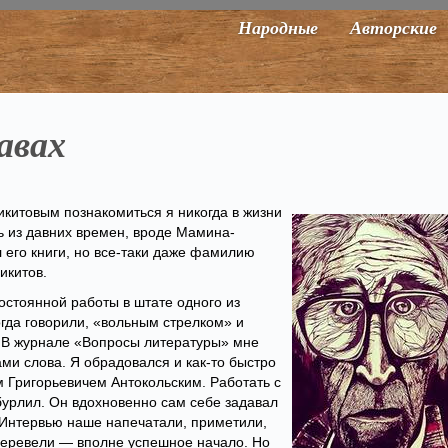
Народные
Авторские
авах
итовым познакомиться я никогда в жизни
ь из давних времен, вроде Мамина-
л его книги, но все-таки даже фамилию
икитов.
постоянной работы в штате одного из
огда говорили, «вольным стрелком» и
. В журнале «Вопросы литературы» мне
ми слова. Я обрадовался и как-то быстро
м Григорьевичем Антокольским. Работать с
бурлил. Он вдохновенно сам себе задавал
. Интервью наше напечатали, приметили,
 перевели — вполне успешное начало. Но