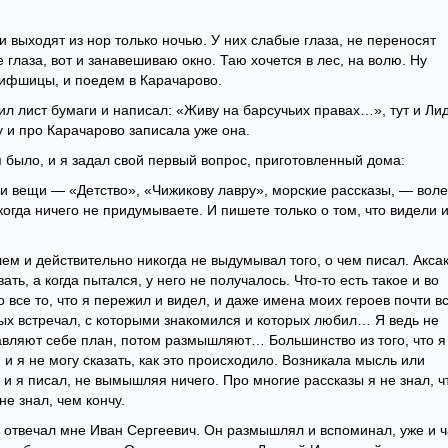
ки выходят из нор только ночью. У них слабые глаза, не переносят
 глаза, вот и занавешиваю окно. Таю хочется в лес, на волю. Ну
Лифшицы, и поедем в Карачарово.
ил лист бумаги и написал: «Живу на барсучьих правах…», тут и Ли
 и про Карачарово записала уже она.
я было, и я задал свой первый вопрос, приготовленный дома:
и вещи — «Детство», «Чижикову лавру», морские рассказы, — воле
когда ничего не придумываете. И пишете только о том, что видели 
ем и действительно никогда не выдумывал того, о чем писал. Акса
ать, а когда пытался, у него не получалось. Что-то есть такое и во
 все то, что я пережил и видел, и даже имена моих героев почти в
рых встречал, с которыми знакомился и которых любил… Я ведь не
авляют себе план, потом размышляют… Большинство из того, что я
 и я не могу сказать, как это происходило. Возникала мысль или
и я писал, не вымышляя ничего. Про многие рассказы я не знал, ч
не знал, чем кончу.
 отвечал мне Иван Сергеевич. Он размышлял и вспоминал, уже и 