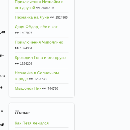
Приключения Незнайки и
его друзей
👀
3601319
Незнайка на Луне
👀
1524965
Дядя Фёдор, пёс и кот
дия
👀
1407927
Приключения Чиполлино
👀
1374364
й-
Крокодил Гена и его друзья
и
👀
1324208
Незнайка в Солнечном
ков
городе
👀
1267733
се
Мышонок Пик
👀
744780
то
Новые
Как Петя ленился
чай