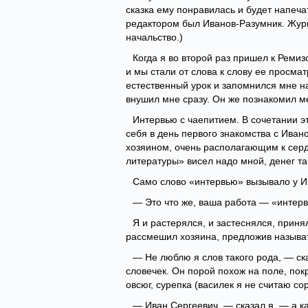
сказка ему понравилась и будет напеча
редактором был Иванов-Разумник. Жур
начальство.)
Когда я во второй раз пришел к Ремиз
и мы стали от слова к слову ее просма
естественный урок и запомнился мне н
внушил мне сразу. Он же познакомил м
Интервью с чаепитием. В сочетании эт
себя в день первого знакомства с Иван
хозяином, очень располагающим к сер
литературы» висел надо мной, денег т
Само слово «интервью» вызывало у И
— Это что же, ваша работа — «интер
Я и растерялся, и застеснялся, принял
рассмешил хозяина, предложив называ
— Не люблю я слов такого рода, — с
словечек. Он порой похож на поле, по
овсюг, сурепка (василек я не считаю со
— Иван Сергеевич, — сказал я, — а к