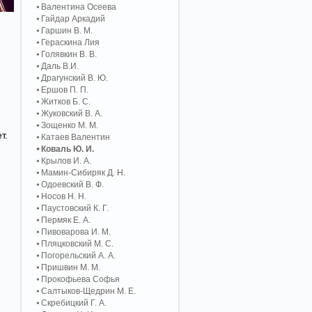
Валентина Осеева
Гайдар Аркадий
Гаршин В. М.
Гераскина Лия
Голявкин В. В.
Даль В.И.
Драгунский В. Ю.
Ершов П. П.
Житков Б. С.
Жуковский В. А.
Зощенко М. М.
т.
Катаев Валентин
Коваль Ю. И.
Крылов И. А.
Мамин-Сибиряк Д. Н.
Одоевский В. Ф.
Носов Н. Н.
Паустовский К. Г.
Пермяк Е. А.
Пивоварова И. М.
Пляцковский М. С.
Погорельский А. A.
Пришвин М. М.
Прокофьева Софья
Салтыков-Щедрин М. Е.
Скребицкий Г. А.