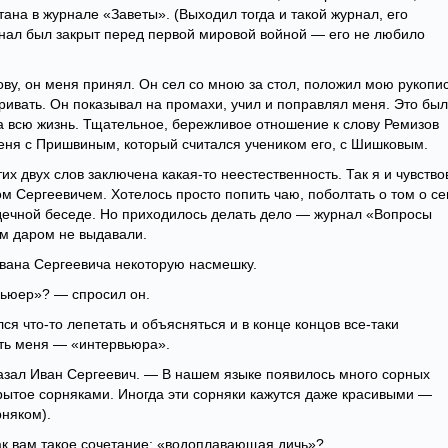
тана в журнале «Заветы». (Выходил тогда и такой журнал, его
нал был закрыт перед первой мировой войной — его не любило
ову, он меня принял. Он сел со мною за стол, положил мою рукопис
тривать. Он показывал на промахи, учил и поправлял меня. Это был
а всю жизнь. Тщательное, бережливое отношение к слову Ремизов
еня с Пришвиным, который считался учеником его, с Шишковым.
их двух слов заключена какая-то неестественность. Так я и чувство
ом Сергеевичем. Хотелось просто попить чаю, поболтать о том о се
дечной беседе. Но приходилось делать дело — журнал «Вопросы
ам даром не выдавали.
вана Сергеевича некоторую насмешку.
вьюер»? — спросил он.
ся что-то лепетать и объясняться и в конце концов все-таки
ть меня — «интервьюра».
казал Иван Сергеевич. — В нашем языке появилось много сорных
крытое сорняками. Иногда эти сорняки кажутся даже красивыми —
рняком).
ак вам такое сочетание: «водоплавающая дичь»?