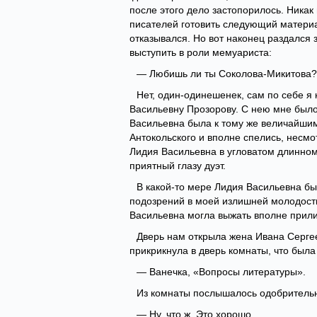
после этого дело застопорилось. Никак 
писателей готовить следующий материа
отказывался. Но вот наконец раздался з
выступить в роли мемуариста:
— Любишь ли ты Соколова-Микитова?
Нет, один-одинешенек, сам по себе я
Васильевну Прозорову. С нею мне было
Васильевна была к тому же величайши
Антокольского и вполне спелись, несмот
Лидия Васильевна в угловатом длинном
приятный глазу дуэт.
В какой-то мере Лидия Васильевна б
подозрений в моей излишней молодости
Васильевна могла выжать вполне прил
Дверь нам открыла жена Ивана Серге
прикрикнула в дверь комнаты, что была
— Ванечка, «Вопросы литературы».
Из комнаты послышалось одобрительн
— Ну, что ж. Это хорошо.