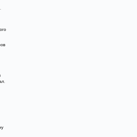
.
ого
пов
ы
ал.
ну