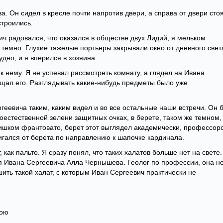
. Он сидел в кресле почти напротив двери, а справа от двери сто
строились.
ич радовался, что оказался в обществе двух Лидий, я мельком
ь темно. Глухие тяжелые портьеры закрывали окно от дневного свет
дно, и я вперился в хозяина.
 к нему. Я не успевал рассмотреть комнату, а глядел на Ивана
ыщал его. Разглядывать какие-нибудь предметы было уже
геевича таким, каким видел и во все остальные наши встречи. Он 
воестественной зелени защитных очках, в берете, таком же темном,
лишком франтовато, берет этот выглядел академически, профессорс
игался от берета по направлению к шапочке кардинала.
 как пальто. Я сразу понял, что таких халатов больше нет на свете.
ля Ивана Сергеевича Алла Чернышева. Геолог по профессии, она н
шить такой халат, с которым Иван Сергеевич практически не
вою