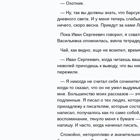
— Охотник.
— Ну, так вы должны знать, что барсу
дневного света. И у меня теперь слабые
ничего, скоро весна. Приедут за нами 
Пока Иван Сергеевич говорил, я схват
Васильевна опомнилась, взяла тетрадку
Чай, как видно, еще не вскипел, врем
— Иван Сергеевич, когда читаешь ваш
неволей приходишь к выводу, что вы ни
пережили.
— Я никогда не считал себя сочинител
когда-то сказал, что он не умел выдумыв
мне. Большинство моих рассказов — это
подлинные. Я писал о тех людях, кото
принадлежу к писателям, которые сост
написал, получалось как-то само собой,
воспоминание, тянуло меня к бумаге — 
напишу. И часто, когда начинал писать, 
Спокойно, неторопливо и значительно