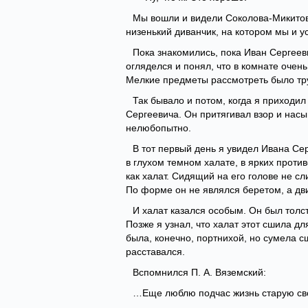
Мы вошли и видели Соколова-Микитова
низенький диванчик, на котором мы и у
Пока знакомились, пока Иван Сергеев
огляделся и понял, что в комнате очен
Мелкие предметы рассмотреть было тру
Так бывало и потом, когда я приходил
Сергеевича. Он притягивал взор и нас
нелюбопытно.
В тот первый день я увидел Ивана Сер
в глухом темном халате, в ярких проти
как халат. Сидящий на его голове не с
По форме он не являлся беретом, а дв
И халат казался особым. Он был толст,
Позже я узнал, что халат этот сшила д
была, конечно, портнихой, но сумела с
расставался.
Вспомнился П. А. Вяземский:
…Еще люблю подчас жизнь старую с