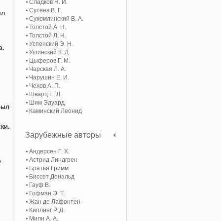
Сладков Н. И.
Сутеев В. Г.
ял
Сухомлинский В. А.
Толстой А. Н.
Толстой Л. Н.
Успенский Э. Н.
а.
Ушинский К. Д.
Цыферов Г. М.
Чарская Л. А.
Чарушин Е. И.
Чехов А. П.
Шварц Е. Л.
Шим Эдуард
был
Каминский Леонид
ки.
Зарубежные авторы
Андерсен Г. Х.
Астрид Линдгрен
е
Братья Гримм
Биссет Дональд
Гауф В.
Гофман Э. Т.
Жан де Лафонтен
Киплинг Р. Д.
Милн А. А.