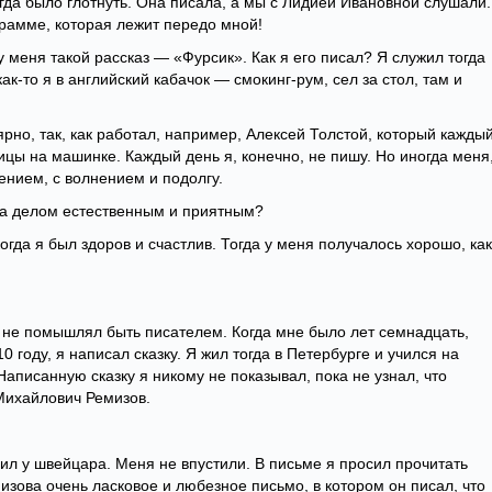
гда было глотнуть. Она писала, а мы с Лидией Ивановной слушали.
грамме, которая лежит передо мной!
 меня такой рассказ — «Фурсик». Как я его писал? Я служил тогда
к-то я в английский кабачок — смокинг-рум, сел за стол, там и
ярно, так, как работал, например, Алексей Толстой, который кажды
цы на машинке. Каждый день я, конечно, не пишу. Но иногда меня
чением, с волнением и подолгу.
да делом естественным и приятным?
когда я был здоров и счастлив. Тогда у меня получалось хорошо, как
 не помышлял быть писателем. Когда мне было лет семнадцать,
0 году, я написал сказку. Я жил тогда в Петербурге и учился на
Написанную сказку я никому не показывал, пока не узнал, что
Михайлович Ремизов.
вил у швейцара. Меня не впустили. В письме я просил прочитать
мизова очень ласковое и любезное письмо, в котором он писал, что