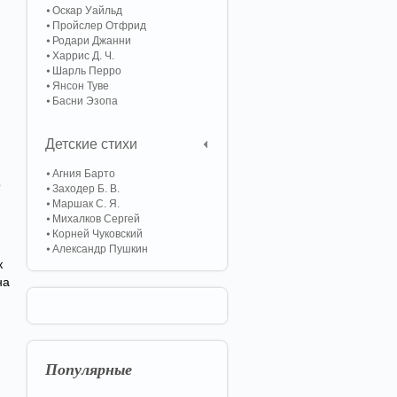
Оскар Уайльд
Пройслер Отфрид
Родари Джанни
Харрис Д. Ч.
Шарль Перро
Янсон Туве
Басни Эзопа
Детские стихи
Агния Барто
о
Заходер Б. В.
Маршак С. Я.
Михалков Сергей
Корней Чуковский
Александр Пушкин
к
на
Популярные