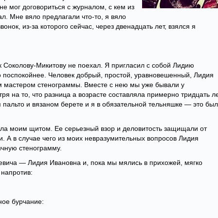
не мог договориться с журналом, с кем из
л. Мне вяло предлагали что-то, я вяло
вонок, из-за которого сейчас, через двенадцать лет, взялся я
 к Соколову-Микитову не поехал. Я пригласил с собой Лидию
 поспокойнее. Человек добрый, простой, уравновешенный, Лидия
м мастером стенограммы. Вместе с нею мы уже бывали у
ря на то, что разница а возрасте составляла примерно тридцать ле
 пальто и вязаном берете и я в обязательной тельняшке — это был
ыла моим щитом. Ее серьезный взор и деловитость защищали от
. А в случае чего из моих невразумительных вопросов Лидия
ичную стенограмму.
евича — Лидия Ивановна и, пока мы мялись в прихожей, мягко
 напротив:
ое бурчание: