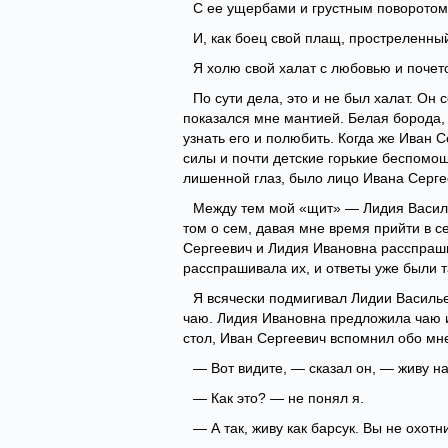
С ее ущербами и грустным поворотом
И, как боец свой плащ, простреленны
Я холю свой халат с любовью и почет
По сути дела, это и не был халат. Он 
показался мне мантией. Белая борода,
узнать его и полюбить. Когда же Иван 
силы и почти детские горькие беспомощ
лишенной глаз, было лицо Ивана Серге
Между тем мой «щит» — Лидия Василь
том о сем, давая мне время прийти в с
Сергеевич и Лидия Ивановна расспрашив
расспрашивала их, и ответы уже были 
Я всячески подмигивал Лидии Василье
чаю. Лидия Ивановна предложила чаю и
стол, Иван Сергеевич вспомнил обо мн
— Вот видите, — сказал он, — живу на
— Как это? — не понял я.
— А так, живу как барсук. Вы не охотн