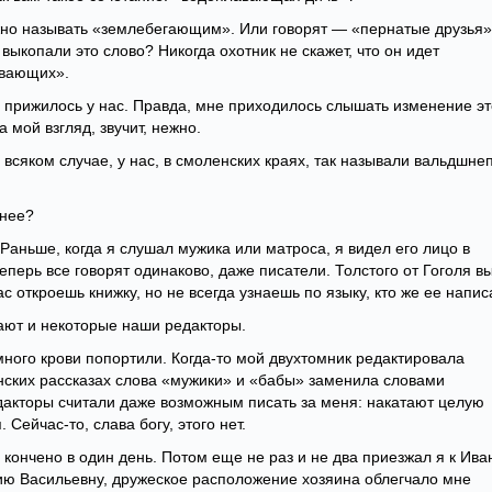
жно называть «землебегающим». Или говорят — «пернатые друзья»
 выкопали это слово? Никогда охотник не скажет, что он идет
авающих».
 прижилось у нас. Правда, мне приходилось слышать изменение эт
 мой взгляд, звучит, нежно.
 всяком случае, у нас, в смоленских краях, так называли вальдшне
днее?
Раньше, когда я слушал мужика или матроса, я видел его лицо в
еперь все говорят одинаково, даже писатели. Толстого от Гоголя в
с откроешь книжку, но не всегда узнаешь по языку, кто же ее напис
ают и некоторые наши редакторы.
много крови попортили. Когда-то мой двухтомник редактировала
нских рассказах слова «мужики» и «бабы» заменила словами
едакторы считали даже возможным писать за меня: накатают целую
Сейчас-то, слава богу, этого нет.
кончено в один день. Потом еще не раз и не два приезжал я к Ива
дию Васильевну, дружеское расположение хозяина облегчало мне