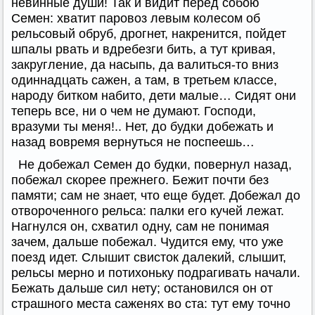
невинные души! Так и видит перед собою
Семен: хватит паровоз левым колесом об
рельсовый обруб, дрогнет, накренится, пойдет
шпалы рвать и вдребезги бить, а тут кривая,
закругление, да насыпь, да валиться-то вниз
одиннадцать сажен, а там, в третьем классе,
народу битком набито, дети малые… Сидят они
теперь все, ни о чем не думают. Господи,
вразуми ты меня!.. Нет, до будки добежать и
назад вовремя вернуться не поспеешь…
Не добежал Семен до будки, повернул назад,
побежал скорее прежнего. Бежит почти без
памяти; сам не знает, что еще будет. Добежал до
отвороченного рельса: палки его кучей лежат.
Нагнулся он, схватил одну, сам не понимая
зачем, дальше побежал. Чудится ему, что уже
поезд идет. Слышит свисток далекий, слышит,
рельсы мерно и потихоньку подрагивать начали.
Бежать дальше сил нету; остановился он от
страшного места саженях во ста: тут ему точно