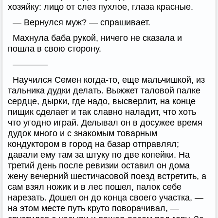
хозяйку: лицо от слез пухлое, глаза красные.
— Вернулся муж? — спрашивает.
Махнула баба рукой, ничего не сказала и
пошла в свою сторону.
————
Научился Семен когда-то, еще мальчишкой, из
тальника дудки делать. Выжжет таловой палке
сердце, дырки, где надо, высверлит, на конце
пищик сделает и так славно наладит, что хоть
что угодно играй. Делывал он в досужее время
дудок много и с знакомым товарным
кондуктором в город на базар отправлял;
давали ему там за штуку по две копейки. На
третий день после ревизии оставил он дома
жену вечерний шестичасовой поезд встретить, а
сам взял ножик и в лес пошел, палок себе
нарезать. Дошел он до конца своего участка, —
на этом месте путь круто поворачивал, —