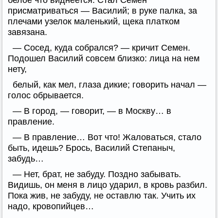
белое что виднеется. Стал Семен
присматриваться — Василий; в руке палка, за
плечами узелок маленький, щека платком
завязана.
— Сосед, куда собрался? — кричит Семен.
Подошел Василий совсем близко: лица на нем
нету,
белый, как мел, глаза дикие; говорить начал —
голос обрывается.
— В город, — говорит, — в Москву… в
правление.
— В правление… Вот что! Жаловаться, стало
быть, идешь? Брось, Василий Степаныч,
забудь…
— Нет, брат, не забуду. Поздно забывать.
Видишь, он меня в лицо ударил, в кровь разбил.
Пока жив, не забуду, не оставлю так. Учить их
надо, кровопийцев…