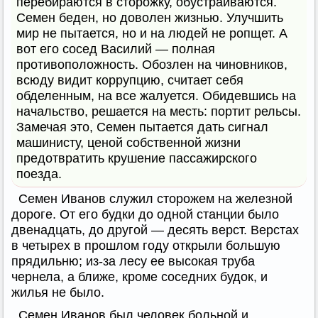
перебираются в сторожку, обустраиваются.
Семен беден, но доволен жизнью. Улучшить
мир не пытается, но и на людей не ропщет. А
вот его сосед Василий — полная
противоположность. Обозлен на чиновников,
всюду видит коррупцию, считает себя
обделенным, на все жалуется. Обидевшись на
начальство, решается на месть: портит рельсы.
Замечая это, Семен пытается дать сигнал
машинисту, ценой собственной жизни
предотвратить крушение пассажирского
поезда.
Семен Иванов служил сторожем на железной
дороге. От его будки до одной станции было
двенадцать, до другой — десять верст. Верстах
в четырех в прошлом году открыли большую
прядильню; из-за лесу ее высокая труба
чернела, а ближе, кроме соседних будок, и
жилья не было.
Семен Иванов был человек больной и