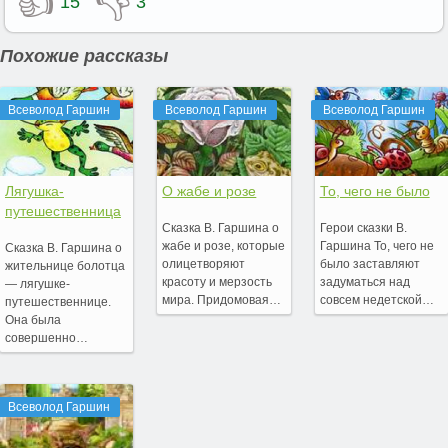
👍
👎
15
3
Похожие рассказы
Всеволод Гаршин
Всеволод Гаршин
Всеволод Гаршин
Лягушка-
О жабе и розе
То, чего не было
путешественница
Сказка В. Гаршина о
Герои сказки В.
жабе и розе, которые
Гаршина То, чего не
Сказка В. Гаршина о
олицетворяют
было заставляют
жительнице болотца
красоту и мерзость
задуматься над
— лягушке-
мира. Придомовая…
совсем недетской…
путешественнице.
Она была
совершенно…
Всеволод Гаршин