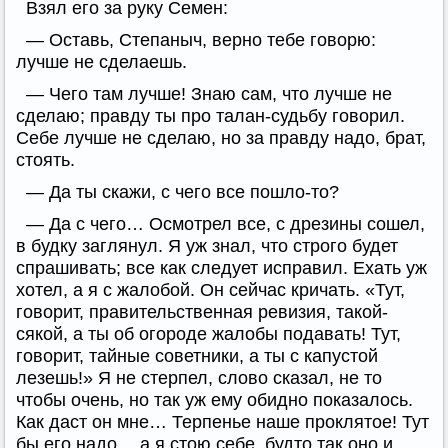
Взял его за руку Семен:
— Оставь, Степаныч, верно тебе говорю:
лучше не сделаешь.
— Чего там лучше! Знаю сам, что лучше не
сделаю; правду ты про талан-судьбу говорил.
Себе лучше не сделаю, но за правду надо, брат,
стоять.
— Да ты скажи, с чего все пошло-то?
— Да с чего… Осмотрел все, с дрезины сошел,
в будку заглянул. Я уж знал, что строго будет
спрашивать; все как следует исправил. Ехать уж
хотел, а я с жалобой. Он сейчас кричать. «Тут,
говорит, правительственная ревизия, такой-
сякой, а ты об огороде жалобы подавать! Тут,
говорит, тайные советники, а ты с капустой
лезешь!» Я не стерпел, слово сказал, не то
чтобы очень, но так уж ему обидно показалось.
Как даст он мне… Терпенье наше проклятое! Тут
бы его надо… а я стою себе, будто так оно и