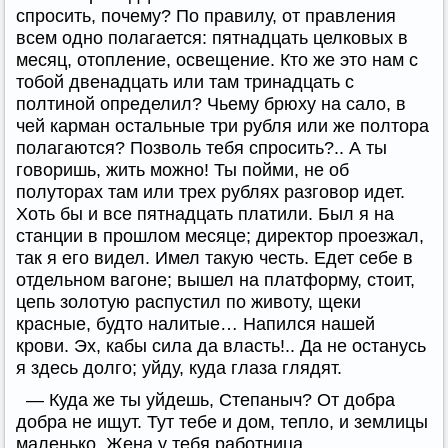
спросить, почему? По правилу, от правления
всем одно полагается: пятнадцать целковых в
месяц, отопление, освещение. Кто же это нам с
тобой двенадцать или там тринадцать с
полтиной определил? Чьему брюху на сало, в
чей карман остальные три рубля или же полтора
полагаются? Позволь тебя спросить?.. А ты
говоришь, жить можно! Ты пойми, не об
полуторах там или трех рублях разговор идет.
Хоть бы и все пятнадцать платили. Был я на
станции в прошлом месяце; директор проезжал,
так я его видел. Имел такую честь. Едет себе в
отдельном вагоне; вышел на платформу, стоит,
цепь золотую распустил по животу, щеки
красные, будто налитые… Напился нашей
крови. Эх, кабы сила да власть!.. Да не останусь
я здесь долго; уйду, куда глаза глядят.
— Куда же ты уйдешь, Степаныч? От добра
добра не ищут. Тут тебе и дом, тепло, и землицы
маленько. Жена у тебя работница…