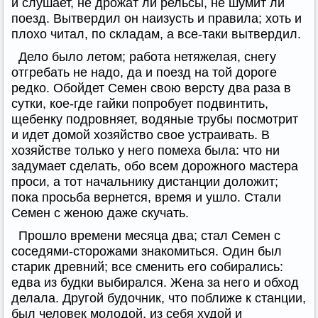
и слушает, не дрожат ли рельсы, не шумит ли
поезд. Вытвердил он наизусть и правила; хоть и
плохо читал, по складам, а все-таки вытвердил.
Дело было летом; работа нетяжелая, снегу
отгребать не надо, да и поезд на той дороге
редко. Обойдет Семен свою версту два раза в
сутки, кое-где гайки попробует подвинтить,
щебенку подровняет, водяные трубы посмотрит
и идет домой хозяйство свое устраивать. В
хозяйстве только у него помеха была: что ни
задумает сделать, обо всем дорожного мастера
проси, а тот начальнику дистанции доложит;
пока просьба вернется, время и ушло. Стали
Семен с женою даже скучать.
Прошло времени месяца два; стал Семен с
соседями-сторожами знакомиться. Один был
старик древний; все сменить его собирались:
едва из будки выбирался. Жена за него и обход
делала. Другой будочник, что поближе к станции,
был человек молодой, из себя худой и