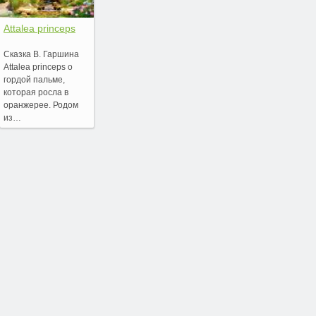
Attalea princeps
Сказка В. Гаршина
Attalea princeps о
гордой пальме,
которая росла в
оранжерее. Родом
из…