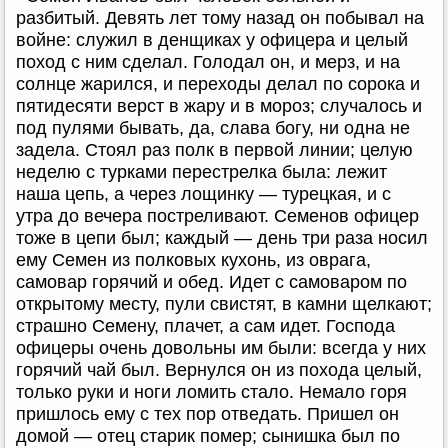
разбитый. Девять лет тому назад он побывал на
войне: служил в денщиках у офицера и целый
поход с ним сделал. Голодал он, и мерз, и на
солнце жарился, и переходы делал по сорока и
пятидесяти верст в жару и в мороз; случалось и
под пулями бывать, да, слава богу, ни одна не
задела. Стоял раз полк в первой линии; целую
неделю с турками перестрелка была: лежит
наша цепь, а через лощинку — турецкая, и с
утра до вечера постреливают. Семенов офицер
тоже в цепи был; каждый — день три раза носил
ему Семен из полковых кухонь, из оврага,
самовар горячий и обед. Идет с самоваром по
открытому месту, пули свистят, в камни щелкают;
страшно Семену, плачет, а сам идет. Господа
офицеры очень довольны им были: всегда у них
горячий чай был. Вернулся он из похода целый,
только руки и ноги ломить стало. Немало горя
пришлось ему с тех пор отведать. Пришел он
домой — отец старик помер; сынишка был по