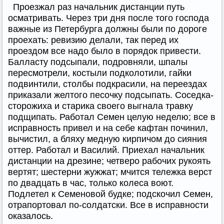
Проезжал раз начальник дистанции путь
осматривать. Через три дня после того господа
важные из Петербурга должны были по дороге
проехать: ревизию делали, так перед их
проездом все надо было в порядок привести.
Балласту подсыпали, подровняли, шпалы
пересмотрели, костыли подколотили, гайки
подвинтили, столбы подкрасили, на переездах
приказали желтого песочку подсыпать. Соседка-
сторожиха и старика своего выгнала травку
подщипать. Работал Семен целую неделю; все в
исправность привел и на себе кафтан починил,
вычистил, а бляху медную кирпичом до сияния
оттер. Работал и Василий. Приехал начальник
дистанции на дрезине; четверо рабочих рукоять
вертят; шестерни жужжат; мчится тележка верст
по двадцать в час, только колеса воют.
Подлетел к Семеновой будке; подскочил Семен,
отрапортовал по-солдатски. Все в исправности
оказалось.