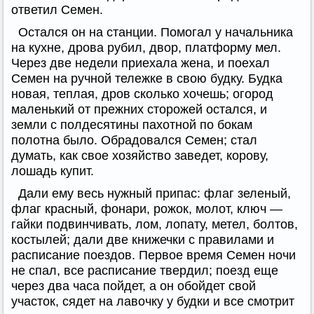
ответил Семен.
Остался он на станции. Помогал у начальника
на кухне, дрова рубил, двор, платформу мел.
Через две недели приехала жена, и поехал
Семен на ручной тележке в свою будку. Будка
новая, теплая, дров сколько хочешь; огород
маленький от прежних сторожей остался, и
земли с полдесятины пахотной по бокам
полотна было. Обрадовался Семен; стал
думать, как свое хозяйство заведет, корову,
лошадь купит.
Дали ему весь нужный припас: флаг зеленый,
флаг красный, фонари, рожок, молот, ключ —
гайки подвинчивать, лом, лопату, метел, болтов,
костылей; дали две книжечки с правилами и
расписание поездов. Первое время Семен ночи
не спал, все расписание твердил; поезд еще
через два часа пойдет, а он обойдет свой
участок, сядет на лавочку у будки и все смотрит