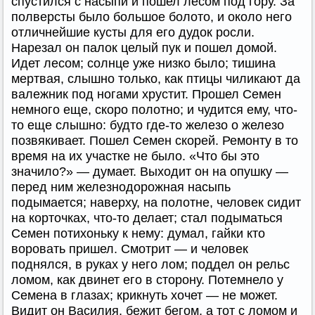
спустился с насыпи и пошел лесом под гору. За
полверсты было большое болото, и около него
отличнейшие кусты для его дудок росли.
Нарезал он палок целый пук и пошел домой.
Идет лесом; солнце уже низко было; тишина
мертвая, слышно только, как птицы чиликают да
валежник под ногами хрустит. Прошел Семен
немного еще, скоро полотно; и чудится ему, что-
то еще слышно: будто где-то железо о железо
позвякивает. Пошел Семен скорей. Ремонту в то
время на их участке не было. «Что бы это
значило?» — думает. Выходит он на опушку —
перед ним железнодорожная насыпь
подымается; наверху, на полотне, человек сидит
на корточках, что-то делает; стал подыматься
Семен потихоньку к нему: думал, гайки кто
воровать пришел. Смотрит — и человек
поднялся, в руках у него лом; поддел он рельс
ломом, как двинет его в сторону. Потемнело у
Семена в глазах; крикнуть хочет — не может.
Видит он Василия, бежит бегом, а тот с ломом и