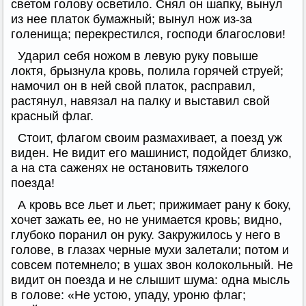
светом голову осветило. Снял он шапку, вынул
из нее платок бумажный; вынул нож из-за
голенища; перекрестился, господи благослови!
Ударил себя ножом в левую руку повыше
локтя, брызнула кровь, полила горячей струей;
намочил он в ней свой платок, расправил,
растянул, навязал на палку и выставил свой
красный флаг.
Стоит, флагом своим размахивает, а поезд уж
виден. Не видит его машинист, подойдет близко,
а на ста саженях не остановить тяжелого
поезда!
А кровь все льет и льет; прижимает рану к боку,
хочет зажать ее, но не унимается кровь; видно,
глубоко поранил он руку. Закружилось у него в
голове, в глазах черные мухи залетали; потом и
совсем потемнело; в ушах звон колокольный. Не
видит он поезда и не слышит шума: одна мысль
в голове: «Не устою, упаду, уроню флаг;