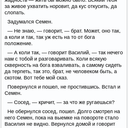
жадность — жить бы можно было. Всякий тебя
за живое ухватить норовит, да кус откусить, да
слопать.
Задумался Семен.
— Не знаю, — говорит, — брат. Может, оно так,
а коли и так, так уж есть на то от бога
положение.
— А коли так, — говорит Василий, — так нечего
нам с тобой и разговаривать. Коли всякую
скверность на бога взваливать, а самому сидеть
да терпеть, так это, брат, не человеком быть, а
скотом. Вот тебе мой сказ.
Повернулся и пошел, не простившись. Встал и
Семен.
— Сосед, — кричит, — за что же ругаешься?
Не обернулся сосед, пошел. Долго смотрел на
него Семен, пока на выемке на повороте стало
Василия не видно. Вернулся домой и говорит