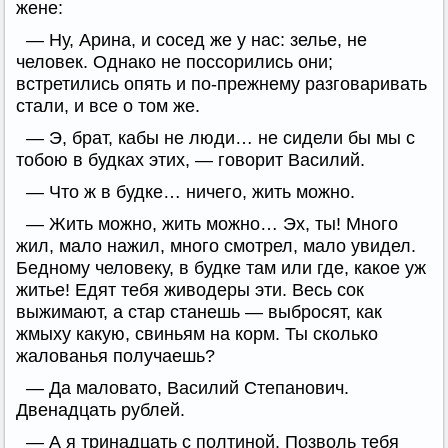
жене:
— Ну, Арина, и сосед же у нас: зелье, не
человек. Однако не поссорились они;
встретились опять и по-прежнему разговаривать
стали, и все о том же.
— Э, брат, кабы не люди… не сидели бы мы с
тобою в будках этих, — говорит Василий.
— Что ж в будке… ничего, жить можно.
— Жить можно, жить можно… Эх, ты! Много
жил, мало нажил, много смотрел, мало увидел.
Бедному человеку, в будке там или где, какое уж
житье! Едят тебя живодеры эти. Весь сок
выжимают, а стар станешь — выбросят, как
жмыху какую, свиньям на корм. Ты сколько
жалованья получаешь?
— Да маловато, Василий Степанович.
Двенадцать рублей.
— А я тринадцать с полтиной. Позволь тебя