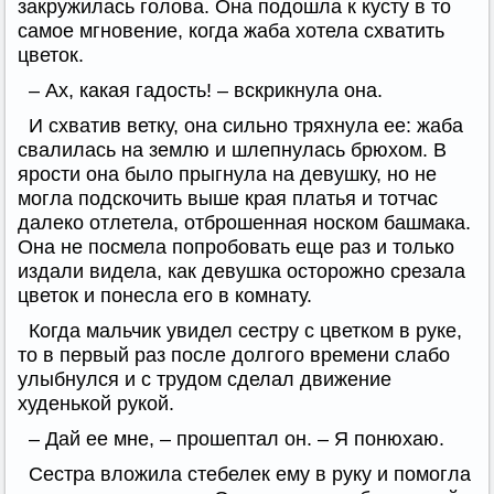
закружилась голова. Она подошла к кусту в то
самое мгновение, когда жаба хотела схватить
цветок.
– Ах, какая гадость! – вскрикнула она.
И схватив ветку, она сильно тряхнула ее: жаба
свалилась на землю и шлепнулась брюхом. В
ярости она было прыгнула на девушку, но не
могла подскочить выше края платья и тотчас
далеко отлетела, отброшенная носком башмака.
Она не посмела попробовать еще раз и только
издали видела, как девушка осторожно срезала
цветок и понесла его в комнату.
Когда мальчик увидел сестру с цветком в руке,
то в первый раз после долгого времени слабо
улыбнулся и с трудом сделал движение
худенькой рукой.
– Дай ее мне, – прошептал он. – Я понюхаю.
Сестра вложила стебелек ему в руку и помогла