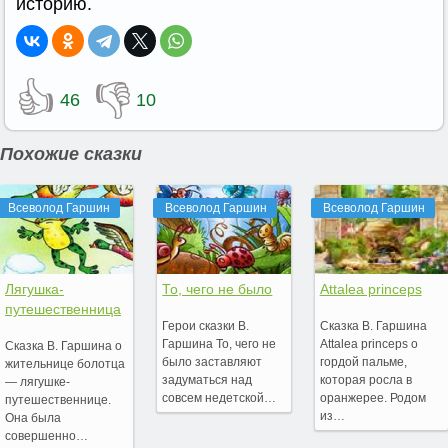
историю.
👍
👎
46
10
Похожие сказки
Всеволод Гаршин
Всеволод Гаршин
Всеволод Гаршин
Лягушка-
То, чего не было
Attalea princeps
путешественница
Герои сказки В.
Сказка В. Гаршина
Гаршина То, чего не
Attalea princeps о
Сказка В. Гаршина о
было заставляют
гордой пальме,
жительнице болотца
задуматься над
которая росла в
— лягушке-
совсем недетской…
оранжерее. Родом
путешественнице.
из…
Она была
совершенно…