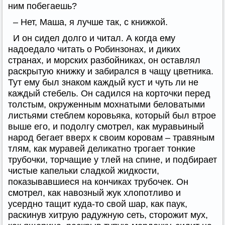
ним побегаешь?
– Нет, Маша, я лучше так, с книжкой.
И он сидел долго и читал. А когда ему
надоедало читать о Робинзонах, и диких
странах, и морских разбойниках, он оставлял
раскрытую книжку и забирался в чащу цветника.
Тут ему был знаком каждый куст и чуть ли не
каждый стебель. Он садился на корточки перед
толстым, окруженным мохнатыми беловатыми
листьями стеблем коровьяка, который был втрое
выше его, и подолгу смотрел, как муравьиный
народ бегает вверх к своим коровам – травяным
тлям, как муравей деликатно трогает тонкие
трубочки, торчащие у тлей на спине, и подбирает
чистые капельки сладкой жидкости,
показывавшиеся на кончиках трубочек. Он
смотрел, как навозный жук хлопотливо и
усердно тащит куда-то свой шар, как паук,
раскинув хитрую радужную сеть, сторожит мух,