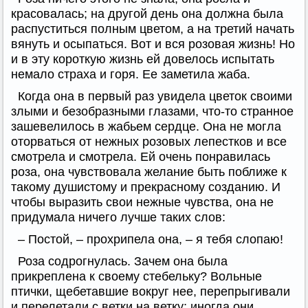
красовалась; на другой день она должна была
распуститься полным цветом, а на третий начать
вянуть и осыпаться. Вот и вся розовая жизнь! Но
и в эту короткую жизнь ей довелось испытать
немало страха и горя. Ее заметила жаба.
Когда она в первый раз увидела цветок своими
злыми и безобразными глазами, что-то странное
зашевелилось в жабьем сердце. Она не могла
оторваться от нежных розовых лепестков и все
смотрела и смотрела. Ей очень понравилась
роза, она чувствовала желание быть поближе к
такому душистому и прекрасному созданию. И
чтобы выразить свои нежные чувства, она не
придумала ничего лучше таких слов:
– Постой, – прохрипела она, – я тебя слопаю!
Роза содрогнулась. Зачем она была
прикреплена к своему стебельку? Вольные
птички, щебетавшие вокруг нее, перепрыгивали
и перелетали с ветки на ветку; иногда они