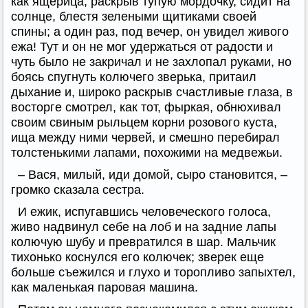
как ящерица, раскрыв тупую мордочку, сидит на
солнце, блестя зелеными щитиками своей
спины; а один раз, под вечер, он увидел живого
ежа! Тут и он не мог удержаться от радости и
чуть было не закричал и не захлопал руками, но
боясь спугнуть колючего зверька, притаил
дыхание и, широко раскрыв счастливые глаза, в
восторге смотрел, как тот, фыркая, обнюхивал
своим свиным рыльцем корни розового куста,
ища между ними червей, и смешно перебирал
толстенькими лапами, похожими на медвежьи.
– Вася, милый, иди домой, сыро становится, –
громко сказала сестра.
И ежик, испугавшись человеческого голоса,
живо надвинул себе на лоб и на задние лапы
колючую шубу и превратился в шар. Мальчик
тихонько коснулся его колючек; зверек еще
больше съежился и глухо и торопливо запыхтел,
как маленькая паровая машина.