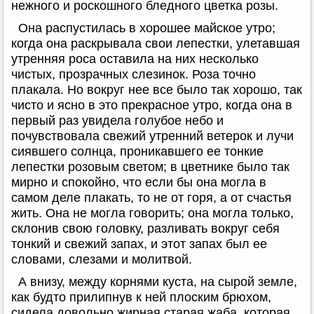
нежного и роскошного бледного цветка розы.
Она распустилась в хорошее майское утро;
когда она раскрывала свои лепестки, улетавшая
утренняя роса оставила на них несколько
чистых, прозрачных слезинок. Роза точно
плакала. Но вокруг нее все было так хорошо, так
чисто и ясно в это прекрасное утро, когда она в
первый раз увидела голубое небо и
почувствовала свежий утренний ветерок и лучи
сиявшего солнца, проникавшего ее тонкие
лепестки розовым светом; в цветнике было так
мирно и спокойно, что если бы она могла в
самом деле плакать, то не от горя, а от счастья
жить. Она не могла говорить; она могла только,
склонив свою головку, разливать вокруг себя
тонкий и свежий запах, и этот запах был ее
словами, слезами и молитвой.
А внизу, между корнями куста, на сырой земле,
как будто прилипнув к ней плоским брюхом,
сидела довольно жирная старая жаба, которая