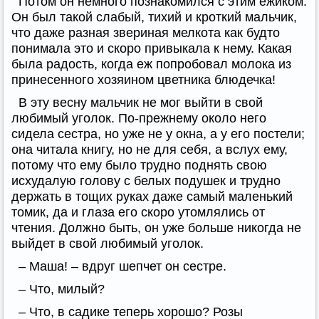
Потом он немного познакомился с этим ежиком.
Он был такой слабый, тихий и кроткий мальчик,
что даже разная звериная мелкота как будто
понимала это и скоро привыкала к нему. Какая
была радость, когда еж попробовал молока из
принесенного хозяином цветника блюдечка!
В эту весну мальчик не мог выйти в свой
любимый уголок. По-прежнему около него
сидела сестра, но уже не у окна, а у его постели;
она читала книгу, но не для себя, а вслух ему,
потому что ему было трудно поднять свою
исхудалую голову с белых подушек и трудно
держать в тощих руках даже самый маленький
томик, да и глаза его скоро утомлялись от
чтения. Должно быть, он уже больше никогда не
выйдет в свой любимый уголок.
– Маша! – вдруг шепчет он сестре.
– Что, милый?
– Что, в садике теперь хорошо? Розы