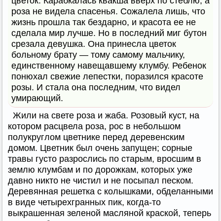
цветок. Карабкалась квакша вверх по стеблю, а
роза не видела спасенья. Сожалела лишь, что
жизнь прошла так бездарно, и красота ее не
сделала мир лучше. Но в последний миг бутон
срезала девушка. Она принесла цветок
больному брату — тому самому мальчику,
единственному навещавшему клумбу. Ребенок
понюхал свежие лепестки, поразился красоте
розы. И стала она последним, что видел
умирающий.
Жили на свете роза и жаба. Розовый куст, на
котором расцвела роза, рос в небольшом
полукруглом цветнике перед деревенским
домом. Цветник был очень запущен; сорные
травы густо разрослись по старым, вросшим в
землю клумбам и по дорожкам, которых уже
давно никто не чистил и не посыпал песком.
Деревянная решетка с колышками, обделанными
в виде четырехгранных пик, когда-то
выкрашенная зеленой масляной краской, теперь