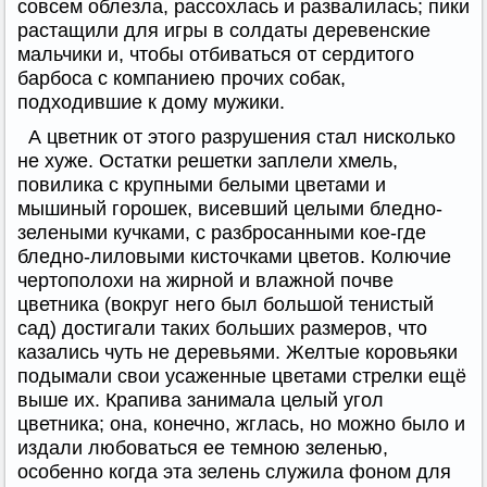
совсем облезла, рассохлась и развалилась; пики
растащили для игры в солдаты деревенские
мальчики и, чтобы отбиваться от сердитого
барбоса с компаниею прочих собак,
подходившие к дому мужики.
А цветник от этого разрушения стал нисколько
не хуже. Остатки решетки заплели хмель,
повилика с крупными белыми цветами и
мышиный горошек, висевший целыми бледно-
зелеными кучками, с разбросанными кое-где
бледно-лиловыми кисточками цветов. Колючие
чертополохи на жирной и влажной почве
цветника (вокруг него был большой тенистый
сад) достигали таких больших размеров, что
казались чуть не деревьями. Желтые коровьяки
подымали свои усаженные цветами стрелки ещё
выше их. Крапива занимала целый угол
цветника; она, конечно, жглась, но можно было и
издали любоваться ее темною зеленью,
особенно когда эта зелень служила фоном для