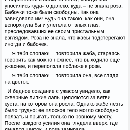
уносились куда-то далеко, куда – не знала роза.
Бабочки тоже были свободны. Как она
завидовала им! Будь она такою, как они, она
вспорхнула бы и улетела от злых глаз,
преследовавших ее своим пристальным
взглядом. Роза не знала, что жабы подстерегают
иногда и бабочек.
– Я тебя слопаю! – повторила жаба, стараясь
говорить как можно нежнее, что выходило еще
ужаснее, и переползла поближе к розе.
– Я тебя слопаю! – повторила она, все глядя
на цветок.
И бедное создание с ужасом увидело, как
скверные липкие лапы цепляются за ветви
куста, на котором она росла. Однако жабе лезть
было трудно: ее плоское тело могло свободно
ползать и прыгать только по ровному месту.
После каждого усилия она глядела вверх, где
качался цветок, и роза замирала.