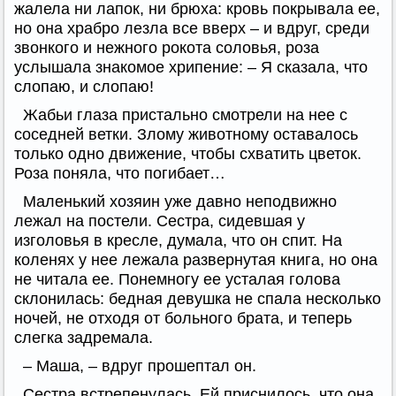
жалела ни лапок, ни брюха: кровь покрывала ее,
но она храбро лезла все вверх – и вдруг, среди
звонкого и нежного рокота соловья, роза
услышала знакомое хрипение: – Я сказала, что
слопаю, и слопаю!
Жабьи глаза пристально смотрели на нее с
соседней ветки. Злому животному оставалось
только одно движение, чтобы схватить цветок.
Роза поняла, что погибает…
Маленький хозяин уже давно неподвижно
лежал на постели. Сестра, сидевшая у
изголовья в кресле, думала, что он спит. На
коленях у нее лежала развернутая книга, но она
не читала ее. Понемногу ее усталая голова
склонилась: бедная девушка не спала несколько
ночей, не отходя от больного брата, и теперь
слегка задремала.
– Маша, – вдруг прошептал он.
Сестра встрепенулась. Ей приснилось, что она