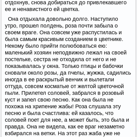
отдохнув, снова добираться до привлекавшего
ее и ненавистного ей цветка.
Она отдыхала довольно долго. Наступило
утро, прошел полдень, роза почти забыла о
своем враге. Она совсем уже распустилась и
была самым красивым созданием в цветнике.
Некому было прийти полюбоваться ею:
маленький хозяин неподвижно лежал на своей
постельке, сестра не отходила от него и не
показывалась у окна. Только птицы и бабочки
сновали около розы, да пчелы, жужжа, садились
иногда в ее раскрытый венчик и вылетали
оттуда, совсем косматые от желтой цветочной
пыли. Прилетел соловей, забрался в розовый
куст и запел свою песню. Как она была не
похожа на хрипение жабы! Роза слушала эту
песню и была счастлива: ей казалось, что
соловей поет для нее, а может быть, это была и
правда. Она не видела, как ее враг незаметно
взбирался на ветки. На этот раз жаба уже не