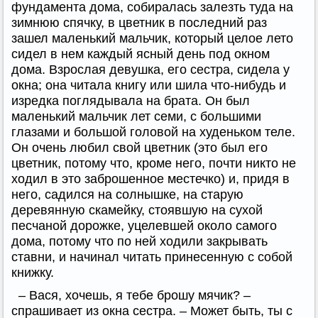
фундамента дома, собиралась залезть туда на
зимнюю спячку, в цветник в последний раз
зашел маленький мальчик, который целое лето
сидел в нем каждый ясный день под окном
дома. Взрослая девушка, его сестра, сидела у
окна; она читала книгу или шила что-нибудь и
изредка поглядывала на брата. Он был
маленький мальчик лет семи, с большими
глазами и большой головой на худеньком теле.
Он очень любил свой цветник (это был его
цветник, потому что, кроме него, почти никто не
ходил в это заброшенное местечко) и, придя в
него, садился на солнышке, на старую
деревянную скамейку, стоявшую на сухой
песчаной дорожке, уцелевшей около самого
дома, потому что по ней ходили закрывать
ставни, и начинал читать принесенную с собой
книжку.
– Вася, хочешь, я тебе брошу мячик? –
спрашивает из окна сестра. – Может быть, ты с