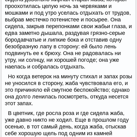
проохотилась целую ночь за червяками и
мошками и под утро уселась отдыхать от трудов,
выбрав местечко потенистее и посырее. Она
сидела, закрыв перепонками свои жабьи глаза, и
едва заметно дышала, раздувая грязно-серые
бородавчатые и липкие бока и отставив одну
безобразную лапу в сторону: ей было лень
подвинуть ее к брюху. Она не радовалась ни
утру, ни солнцу, ни хорошей погоде; она уже
наелась и собралась отдыхать.
Но когда ветерок на минуту стихал и запах розы
не уносился в сторону, жаба чувствовала его, и
это причиняло ей смутное беспокойство; однако
она долго ленилась посмотреть, откуда несется
этот запах.
В цветник, где росла роза и где сидела жаба,
уже давно никто не ходил. Еще в прошлом году
осенью, в тот самый день, когда жаба, отыскав
себе хорошую щель под одним из камней