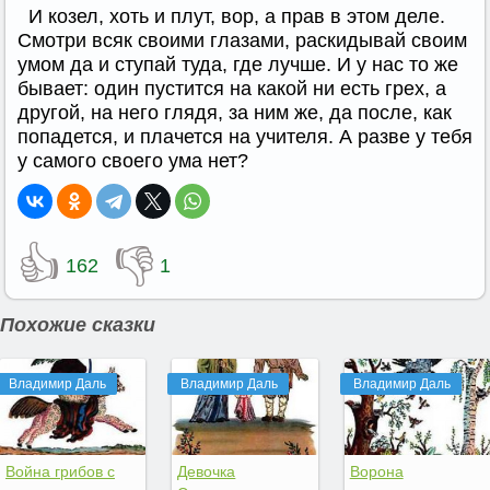
И козел, хоть и плут, вор, а прав в этом деле.
Смотри всяк своими глазами, раскидывай своим
умом да и ступай туда, где лучше. И у нас то же
бывает: один пустится на какой ни есть грех, а
другой, на него глядя, за ним же, да после, как
попадется, и плачется на учителя. А разве у тебя
у самого своего ума нет?
👍
👎
162
1
Похожие сказки
Владимир Даль
Владимир Даль
Владимир Даль
Война грибов с
Девочка
Ворона