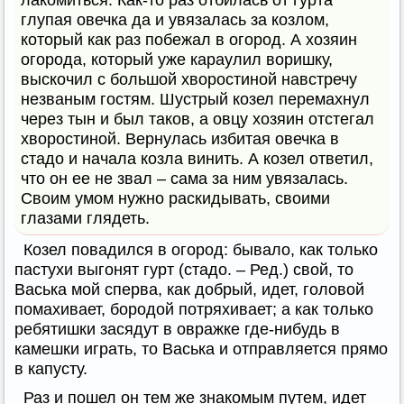
глупая овечка да и увязалась за козлом,
который как раз побежал в огород. А хозяин
огорода, который уже караулил воришку,
выскочил с большой хворостиной навстречу
незваным гостям. Шустрый козел перемахнул
через тын и был таков, а овцу хозяин отстегал
хворостиной. Вернулась избитая овечка в
стадо и начала козла винить. А козел ответил,
что он ее не звал – сама за ним увязалась.
Своим умом нужно раскидывать, своими
глазами глядеть.
Козел повадился в огород: бывало, как только
пастухи выгонят гурт (стадо. – Ред.) свой, то
Васька мой сперва, как добрый, идет, головой
помахивает, бородой потряхивает; а как только
ребятишки засядут в овражке где-нибудь в
камешки играть, то Васька и отправляется прямо
в капусту.
Раз и пошел он тем же знакомым путем, идет