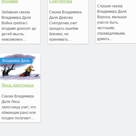
ягодами
Снегурочка
Слушая сказку
Владимира Даля
Забавная сказка
Сказка Владимира
Ворона, малыши
Владимира Даля
Даля Девочка
учатся быть
Война грибов с
Снегурочка учит
честными,
ягодами доносит до
прощать ошибки
справедливыми,
детей мысль:
близких, не
думать…
невозможно…
принимать…
Владимир Даль
Лиса лапотница
Сказка Владимира
Даля Лиса
лапотница учит, что
обманщик рано или
поздно получает…