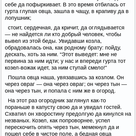
себе да пофыркивает. В это время отбилась от
гурта глупая овца, зашла в чащу, в крапиву да в
лопушник;
стоит, сердечная, да кричит, да оглядывается
— не найдется ли кто добрый человек, чтобы
вывел из этой беды. Увидавши козла,
обрадовалась она, как родному брату: пойду,
дескать, хоть за ним. “Этот выведет: мне не
первина за ним идти; у нас и впереди гурта тот
козел-вожак идет, за ним ступай смело!”
Пошла овца наша, увязавшись за козлом. Он
через овраг — она через овраг; он через тын —
она через тын, и попала с ним же в огород.
На этот раз огородник заглянул как-то
пораньше в капусту свою да и увидал гостей.
Схватил он хворостину предолгую да кинулся на
незваных. Козел, как попроворнее, успел
перескочить опять через тын, мемекнул да и
пошел себе в чистое поле, а бедная овца