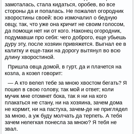
замоталась, стала кидаться, оробев, во все
стороны да и попалась. Не пожалел огородник
хворостины своей: всю измочалил о бедную
овцу, так, что уже она кричит не своим голосом,
да помощи нет ни от кого. Наконец огородник,
подумавши про себя: чего доброго, еще убьешь
дуру эту, после хозяин привяжется. Выгнал ее в
калитку и еще-таки на дорогу вытянул во всю
длину хворостиной.
Пришла овца домой, в гурт, да и плачется на
козла, а козел говорит:
— А кто велел тебе за мною хвостом бегать? Я
пошел в свою голову, так мой и ответ; коли
мучик мне отомнет бока, так я ни на кого
плакаться не стану, ни на хозяина, зачем дома
не кормит, ни на пастуха, зачем-де не приглядел
за мною, а уж буду молчать да терпеть. А тебя
зачем нелегкая понесла за мною? Я тебя не
звал.