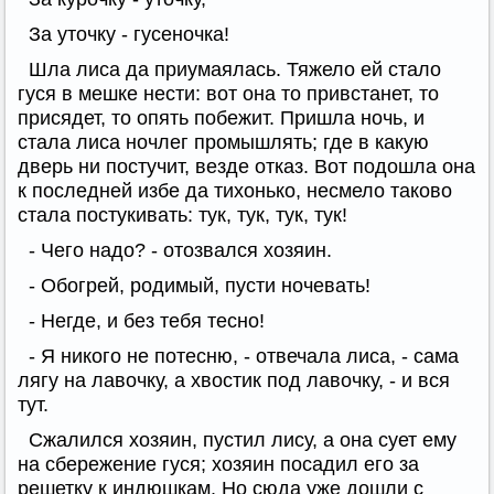
За уточку - гусеночка!
Шла лиса да приумаялась. Тяжело ей стало
гуся в мешке нести: вот она то привстанет, то
присядет, то опять побежит. Пришла ночь, и
стала лиса ночлег промышлять; где в какую
дверь ни постучит, везде отказ. Вот подошла она
к последней избе да тихонько, несмело таково
стала постукивать: тук, тук, тук, тук!
- Чего надо? - отозвался хозяин.
- Обогрей, родимый, пусти ночевать!
- Негде, и без тебя тесно!
- Я никого не потесню, - отвечала лиса, - сама
лягу на лавочку, а хвостик под лавочку, - и вся
тут.
Сжалился хозяин, пустил лису, а она сует ему
на сбережение гуся; хозяин посадил его за
решетку к индюшкам. Но сюда уже дошли с