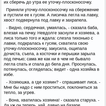
их сберечь до утра ее уточку-плосконосочку.
Приняли уточку-плосконосочку на сбережение
и пустили ее к гусям. А лисичка легла на лавку,
хвост подвернула под лавку и захрапела.
- Видно, сердечная, умаялась, - сказала баба,
влезая на печку. Невдолге заснули и хозяева, а
лиса только того и ждала: слезла тихонько с
лавки, подкралась к гусям, схватила свою
уточку-плосконосочку, закусила, ощипала
дочиста, съела, а косточки и перышки зарыла
под печью; сама же как ни в чем не бывало
легла спать и спала до бела дня. Проснулась,
потянулась, огляделась; видит - одна хозяйка в
избе.
- Хозяюшка, а где хозяин? - спрашивает лиса. -
Мне бы надо с ним проститься, поклониться за
тепло, за угрев.
- Вона, хватилась хозяина! - сказала старуха. -
Да уж он теперь, чай, давно на базаре.