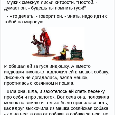
Мужик смекнул лисьи хитрости. "Постой, -
думает он, - будешь ты помнить гуся!"
- Что делать, - говорит он. - Знать, надо идти с
тобой на мировую.
И обещал ей за гуся индюшку. А вместо
индюшки тихонько подложил ей в мешок собаку.
Лисонька не догадалась, взяла мешок,
простилась с хозяином и пошла.
Шла она, шла, и захотелось ей спеть песенку
про себя и про лапоток. Вот села она, положила
мешок на землю и только было принялася петь,
как вдруг выскочила из мешка хозяйская собака
- да на нее, а она от собаки, а собака за нею, не