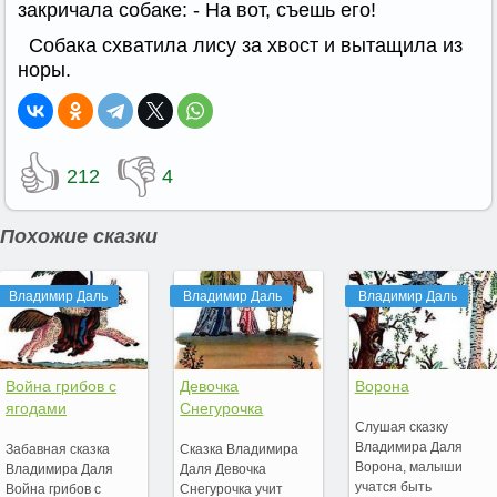
закричала собаке: - На вот, съешь его!
Собака схватила лису за хвост и вытащила из
норы.
👍
👎
212
4
Похожие сказки
Владимир Даль
Владимир Даль
Владимир Даль
Война грибов с
Девочка
Ворона
ягодами
Снегурочка
Слушая сказку
Владимира Даля
Забавная сказка
Сказка Владимира
Ворона, малыши
Владимира Даля
Даля Девочка
учатся быть
Война грибов с
Снегурочка учит