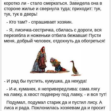
коротко ли - стало смеркаться. Завидела она в
стороне жилье и свернула туда; приходит: тук,
тук, тук в дверь!
- Кто там? - спрашивает хозяин.
- Я, лисичка-сестричка, сбилась с дороги, вся
перезябла и ноженьки отбила бежавши! Пусти
меня, добрый человек, отдохнуть да обогреться!
- И рад бы пустить, кумушка, да некуда!
- И-и, куманек, я непривередлива: сама лягу
на лавку, а хвост подверну под лавку, - и вся тут!
Подумал, подумал старик да и пустил лису. А
лиса и рада. Поклонилась хозяевам да и просит