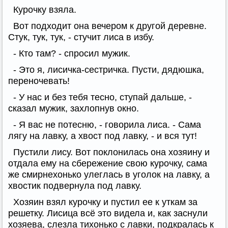
Курочку взяла.
Вот подходит она вечером к другой деревне.
Стук, тук, тук, - стучит лиса в избу.
- Кто там? - спросил мужик.
- Это я, лисичка-сестричка. Пусти, дядюшка,
переночевать!
- У нас и без тебя тесно, ступай дальше, -
сказал мужик, захлопнув окно.
- Я вас не потесню, - говорила лиса. - Сама
лягу на лавку, а хвост под лавку, - и вся тут!
Пустили лису. Вот поклонилась она хозяину и
отдала ему на сбережение свою курочку, сама
же смирнехонько улеглась в уголок на лавку, а
хвостик подвернула под лавку.
Хозяин взял курочку и пустил ее к уткам за
решетку. Лисица всё это видела и, как заснули
хозяева, слезла тихонько с лавки, подкралась к