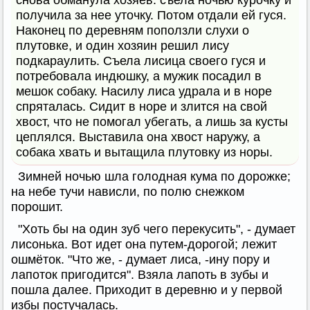
снова обманула хозяев: съела ночью курочку и
получила за нее уточку. Потом отдали ей гуся.
Наконец по деревням поползли слухи о
плутовке, и один хозяин решил лису
подкараулить. Съела лисица своего гуся и
потребовала индюшку, а мужик посадил в
мешок собаку. Насилу лиса удрала и в норе
спряталась. Сидит в норе и злится на свой
хвост, что не помогал убегать, а лишь за кусты
цеплялся. Выставила она хвост наружу, а
собака хвать и вытащила плутовку из норы.
Зимней ночью шла голодная кума по дорожке;
на небе тучи нависли, по полю снежком
порошит.
"Хоть бы на один зуб чего перекусить", - думает
лисонька. Вот идет она путем-дорогой; лежит
ошмёток. "Что же, - думает лиса, -ину пору и
лапоток пригодится". Взяла лапоть в зубы и
пошла далее. Приходит в деревню и у первой
избы постучалась.