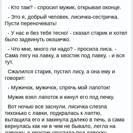
- Кто там? - спросил мужик, открывая оконце.
- Это я, добрый человек, лисичка-сестричка.
Пусти переночевать!
- У нас и без тебя тесно! - сказал старик и хотел
было задвинуть окошечко.
- Что мне, много ли надо? - просила лиса. -
Сама лягу на лавку, а хвостик под лавку, - и вся
тут.
Сжалился старик, пустил лису, а она ему и
говорит:
- Мужичок, мужичок, спрячь мой лапоток!
Мужик взял лапоток и кинул его под печку.
Вот ночью все заснули, лисичка слезла
тихонько с лавки, подкралась к лаптю,
вытащила его и закинула далеко в печь, а сама
вернулась как ни в чем не бывало, легла на
лавочку, а хвостик спустила под лавочку.