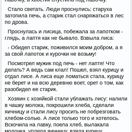
Стало светать. Люди проснулись; старуха
затопила печь, а старик стал снаряжаться в лес
по дрова.
Проснулась и лисица, побежала за лапотком -
глядь, а лаптя как не бывало. Взвыла лиса:
- Обидел старик, поживился моим добром, а я
за свой лапоток и курочки не возьму!
Посмотрел мужик под печь - нет лаптя! Что
делать? А ведь сам клал! Пошел, взял курицу и
отдал лисе. А лиса еще ломаться стала, курицу
не берет и на всю деревню воет, орет о том, как
разобидел ее старик.
Хозяин с хозяйкой стали ублажать лису: налили
в чашку молока, покрошили хлеба, сделали
яичницу и стали лису просить не побрезговать
хлебом-солью. А лисе только того и хотелось.
Вскочила на лавку, поела хлеб, вылакала
молочка, уплела яичницу, взяла курицу,