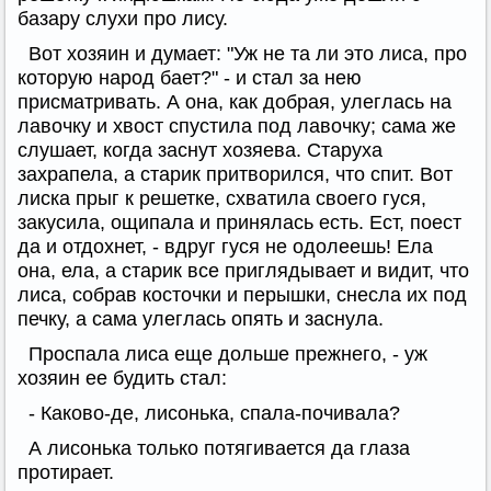
базару слухи про лису.
Вот хозяин и думает: "Уж не та ли это лиса, про
которую народ бает?" - и стал за нею
присматривать. А она, как добрая, улеглась на
лавочку и хвост спустила под лавочку; сама же
слушает, когда заснут хозяева. Старуха
захрапела, а старик притворился, что спит. Вот
лиска прыг к решетке, схватила своего гуся,
закусила, ощипала и принялась есть. Ест, поест
да и отдохнет, - вдруг гуся не одолеешь! Ела
она, ела, а старик все приглядывает и видит, что
лиса, собрав косточки и перышки, снесла их под
печку, а сама улеглась опять и заснула.
Проспала лиса еще дольше прежнего, - уж
хозяин ее будить стал:
- Каково-де, лисонька, спала-почивала?
А лисонька только потягивается да глаза
протирает.