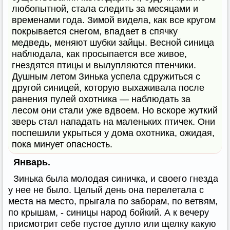
любопытной, стала следить за месяцами и
временами года. Зимой видела, как все кругом
покрывается снегом, впадает в спячку
медведь, меняют шубки зайцы. Весной синица
наблюдала, как просыпается все живое,
гнездятся птицы и вылупляются птенчики.
Душным летом Зинька успела сдружиться с
другой синицей, которую выхаживала после
ранения пулей охотника — наблюдать за
лесом они стали уже вдвоем. Но вскоре жуткий
зверь стал нападать на маленьких птичек. Они
поспешили укрыться у дома охотника, ожидая,
пока минует опасность.
Январь.
Зинька была молодая синичка, и своего гнезда
у нее не было. Целый день она перелетала с
места на место, прыгала по заборам, по ветвям,
по крышам, - синицы народ бойкий. А к вечеру
присмотрит себе пустое дупло или щелку какую