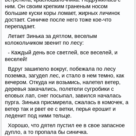
ним. Он своим крепким граненым носом
большие куски коры ломает, жирных личинок
достает. Синичке после него тоже кое-что
перепадает.
Летает Зинька за дятлом, веселым
колокольчиком звенит по лесу:
- Каждый день все светлей, все веселей, и
веселей!
Вдруг зашипело вокруг, побежала по лесу
поземка, загудел лес, и стало в нем темно, как
вечером. Откуда ни возьмись, налетел ветер,
деревья закачались, полетели сугробики с
еловых лап, снег посыпал, завился началась
пурга. Зинька присмирела, сжалась в комочек, а
ветер так и рвет ее с ветки, перья ерошит и
леденит под ними тельце.
Хорошо, что дятел пустил ее в свое запасное
дупло, а то пропала бы синичка.