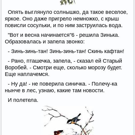
Опять выглянуло солнышко, да такое веселое,
яркое. Оно даже пригрело немножко, с крыш
повисли сосульки, и по ним заструилась вода.
"Вот и весна начинается"6 - решила Зинька.
Образовалась и запела звонко:
- Зинь-зинь-тан! Зинь-зинь-тан! Скинь кафтан!
- Рано, пташечка, запела, - сказал ей Старый
Воробей. - Смотри еще, сколько морозу будет.
Еще наплачемся.
- Ну да! - не поверила синичка. - Полечу-ка
нынче в лес, узнаю, какие там новости.
И полетела.