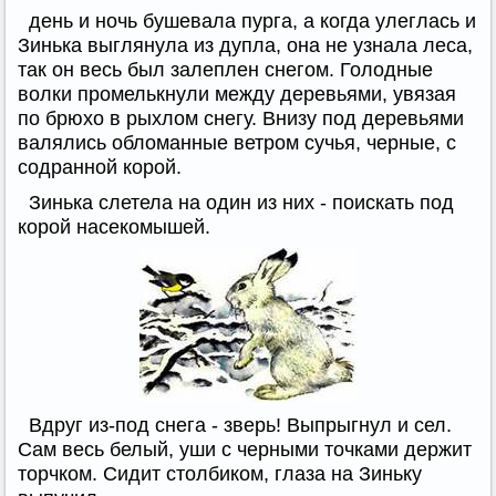
день и ночь бушевала пурга, а когда улеглась и
Зинька выглянула из дупла, она не узнала леса,
так он весь был залеплен снегом. Голодные
волки промелькнули между деревьями, увязая
по брюхо в рыхлом снегу. Внизу под деревьями
валялись обломанные ветром сучья, черные, с
содранной корой.
Зинька слетела на один из них - поискать под
корой насекомышей.
Вдруг из-под снега - зверь! Выпрыгнул и сел.
Сам весь белый, уши с черными точками держит
торчком. Сидит столбиком, глаза на Зиньку