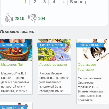
1
2
3
4
В конец
»
👍
👎
2816
104
Похожие сказки
Бианки Виталий
Бианки Виталий
Бианки Виталий
Мышонок Пик
Лесные домишки
Оранжевое
Горлышко
Мышонок Пик В. В.
Рассказ Лесные
Бианки — серия
домишки В. В. Бианки
Серия рассказов
детских рассказов о
учит маленьких
Оранжевое
непростой жизни
читателей быть
горлышко В. В.
мышонка, которые…
благодарными за…
Бианки показывает,
насколько важно
проявлять…
Бианки Виталий