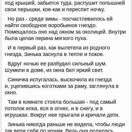
под крышей, забьется туда, распушит попышней
свои перышки, кое-как и переспит ночку.
Но раз - среди зимы - посчастливилось ей
найти свободное воробьиное гнездо.
Помещалось оно над окном за околицей. Внутри
была целая перина мягкого пуха.
И в первый раз, как вылетела из родного
гнезда, Зинька заснула в тепле и покое.
Вдруг ночью ее разбудил сильный шум.
Шумели в доме, из окна бил яркий свет.
Синичка испугалась, выскочила из гнезда
и, уцепившись коготками за раму, заглянула в
окно.
Там в комнате стояла большая - под самый
потолок елка, вся в огнях, и в снегу, и в
игрушках. Вокруг нее прыгали и кричали дети.
Зинька никогда раньше не видела, чтобы люди
так вели себя по ночам. Ведь она родилась