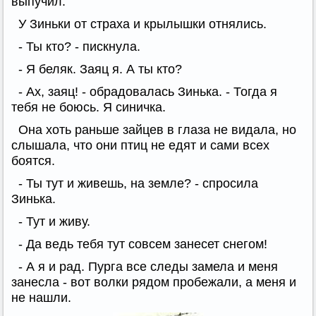
выпучил.
У Зиньки от страха и крылышки отнялись.
- Ты кто? - пискнула.
- Я беляк. Заяц я. А ты кто?
- Ах, заяц! - обрадовалась Зинька. - Тогда я
тебя не боюсь. Я синичка.
Она хоть раньше зайцев в глаза не видала, но
слышала, что они птиц не едят и сами всех
боятся.
- Ты тут и живешь, на земле? - спросила
Зинька.
- Тут и живу.
- Да ведь тебя тут совсем занесет снегом!
- А я и рад. Пурга все следы замела и меня
занесла - вот волки рядом пробежали, а меня и
не нашли.