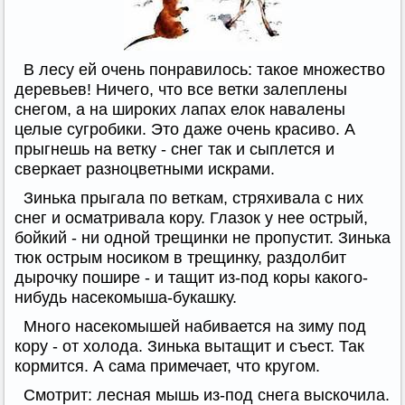
В лесу ей очень понравилось: такое множество
деревьев! Ничего, что все ветки залеплены
снегом, а на широких лапах елок навалены
целые сугробики. Это даже очень красиво. А
прыгнешь на ветку - снег так и сыплется и
сверкает разноцветными искрами.
Зинька прыгала по веткам, стряхивала с них
снег и осматривала кору. Глазок у нее острый,
бойкий - ни одной трещинки не пропустит. Зинька
тюк острым носиком в трещинку, раздолбит
дырочку пошире - и тащит из-под коры какого-
нибудь насекомыша-букашку.
Много насекомышей набивается на зиму под
кору - от холода. Зинька вытащит и съест. Так
кормится. А сама примечает, что кругом.
Смотрит: лесная мышь из-под снега выскочила.