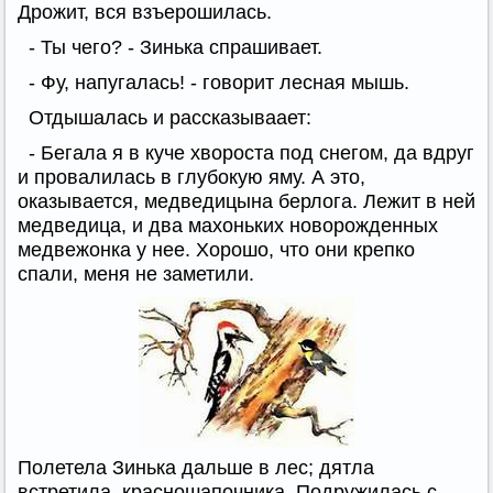
Дрожит, вся взъерошилась.
- Ты чего? - Зинька спрашивает.
- Фу, напугалась! - говорит лесная мышь.
Отдышалась и рассказываает:
- Бегала я в куче хвороста под снегом, да вдруг
и провалилась в глубокую яму. А это,
оказывается, медведицына берлога. Лежит в ней
медведица, и два махоньких новорожденных
медвежонка у нее. Хорошо, что они крепко
спали, меня не заметили.
Полетела Зинька дальше в лес; дятла
встретила, красношапочника. Подружилась с