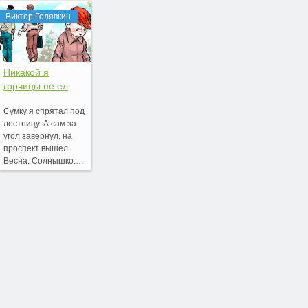
Виктор Голявкин
Никакой я
горчицы не ел
Сумку я спрятал под
лестницу. А сам за
угол завернул, на
проспект вышел.
Весна. Солнышко.…