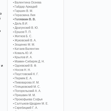
Валентина Осеева
Гайдар Аркадий
Гаршин В. М.
о
Гераскина Лия
б
Голявкин В. В.
Даль В.И.
Драгунский В. Ю.
о
Ершов П. П.
Житков Б. С.
Жуковский В. А.
Зощенко М. М.
Катаев Валентин
Коваль Ю. И.
Крылов И. А.
Мамин-Сибиряк Д. Н.
 и
Одоевский В. Ф.
Носов Н. Н.
Паустовский К. Г.
Пермяк Е. А.
Пивоварова И. М.
Пляцковский М. С.
Погорельский А. A.
Пришвин М. М.
Прокофьева Софья
Салтыков-Щедрин М. Е.
Скребицкий Г. А.