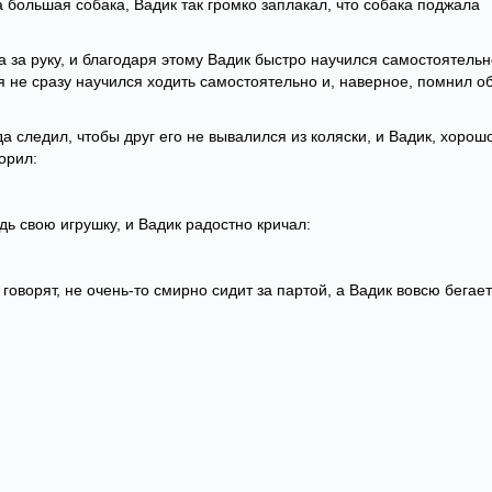
 большая собака, Вадик так громко заплакал, что собака поджала
а за руку, и благодаря этому Вадик быстро научился самостоятельн
 не сразу научился ходить самостоятельно и, наверное, помнил о
да следил, чтобы друг его не вывалился из коляски, и Вадик, хорош
орил:
ь свою игрушку, и Вадик радостно кричал:
говорят, не очень-то смирно сидит за партой, а Вадик вовсю бегает