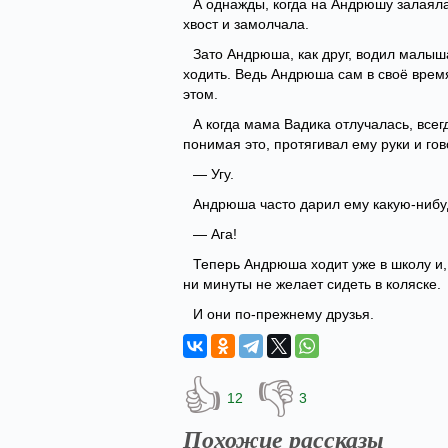
А однажды, когда на Андрюшу залаяла
хвост и замолчала.
Зато Андрюша, как друг, водил малыш
ходить. Ведь Андрюша сам в своё время
этом.
А когда мама Вадика отлучалась, всег
понимая это, протягивал ему руки и гов
— Угу.
Андрюша часто дарил ему какую-нибуд
— Ага!
Теперь Андрюша ходит уже в школу и, 
ни минуты не желает сидеть в коляске.
И они по-прежнему друзья.
👍
👎
12
3
Похожие рассказы