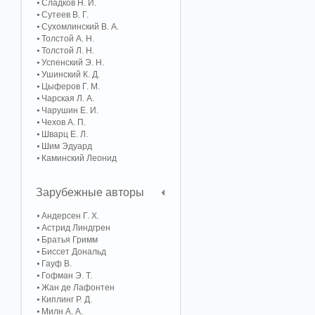
Сладков Н. И.
Сутеев В. Г.
Сухомлинский В. А.
Толстой А. Н.
Толстой Л. Н.
Успенский Э. Н.
Ушинский К. Д.
Цыферов Г. М.
Чарская Л. А.
Чарушин Е. И.
Чехов А. П.
Шварц Е. Л.
Шим Эдуард
Каминский Леонид
Зарубежные авторы
Андерсен Г. Х.
Астрид Линдгрен
Братья Гримм
Биссет Дональд
Гауф В.
Гофман Э. Т.
Жан де Лафонтен
Киплинг Р. Д.
Милн А. А.