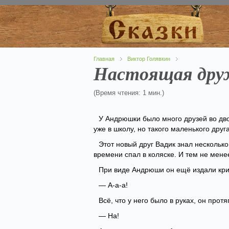
Главная
Виктор Голявкин
Настоящая дру
(Время чтения: 1 мин.)
У Андрюшки было много друзей во дв
уже в школу, но такого маленького друг
Этот новый друг Вадик знал несколько
времени спал в коляске. И тем не мене
При виде Андрюши он ещё издали кри
— А-а-а!
Всё, что у него было в руках, он прот
— На!