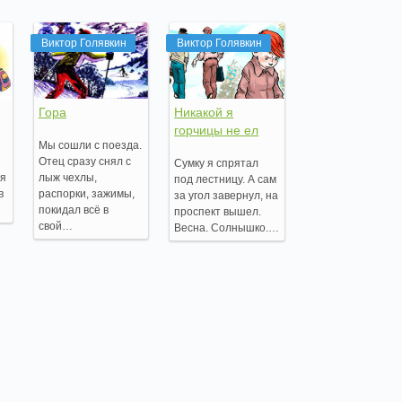
Виктор Голявкин
Виктор Голявкин
Гора
Никакой я
горчицы не ел
Мы сошли с поезда.
Отец сразу снял с
Сумку я спрятал
ня
лыж чехлы,
под лестницу. А сам
в
распорки, зажимы,
за угол завернул, на
покидал всё в
проспект вышел.
свой…
Весна. Солнышко.…