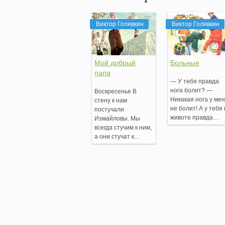
Виктор Голявкин
Виктор Голявкин
Мой добрый
Больные
папа
— У тебя правда
нога болит? —
Воскресенье В
Никакая нога у ме
стену к нам
не болит! А у тебя 
постучали
животе правда…
Измайловы. Мы
всегда стучим к ним,
а они стучат к…