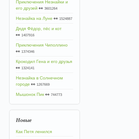
Приключения Незнайки и
его друзей
👀
3601264
Незнайка на Луне
👀
1524887
Дядя Фёдор, пёс и кот
👀
1407916
Приключения Чиполлино
👀
1374346
Крокодил Гена и его друзья
👀
1324141
Незнайка в Солнечном
городе
👀
1267669
Мышонок Пик
👀
744773
Новые
Как Петя ленился