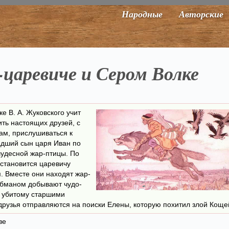
Народные
Авторские
-царевиче и Сером Волке
е В. А. Жуковского учит
ть настоящих друзей, с
ам, прислушиваться к
адший сын царя Иван по
чудесной жар-птицы. По
 становится царевичу
 Вместе они находят жар-
обманом добывают чудо-
т убитому старшими
друзья отправляются на поиски Елены, которую похитил злой Коще
ве