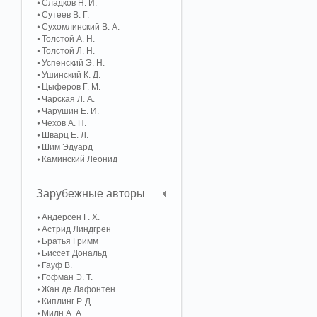
Сладков Н. И.
Сутеев В. Г.
Сухомлинский В. А.
Толстой А. Н.
Толстой Л. Н.
Успенский Э. Н.
Ушинский К. Д.
Цыферов Г. М.
Чарская Л. А.
Чарушин Е. И.
Чехов А. П.
Шварц Е. Л.
Шим Эдуард
Каминский Леонид
Зарубежные авторы
Андерсен Г. Х.
Астрид Линдгрен
Братья Гримм
Биссет Дональд
Гауф В.
Гофман Э. Т.
Жан де Лафонтен
Киплинг Р. Д.
Милн А. А.