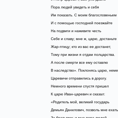
Пора людей увидеть и себя
Им показать. С моим благословеньем
И с помощью господней поезжайте
На подвиги и наживите честь
Себе и славу; мне ж, царю, достаньте
Жар-птицу; кто из вас ее достанет,
Тому при жизни я отдам полцарства.
А после смерти все ему оставлю
В наследство». Поклонясь царю, нем
Царевичи отправились в дорогу.
Немного времени спустя пришел
К царю Иван-царевич и сказал:
«Родитель мой, великий государь
Демьян Данилович, позволь мне ехать
За братьями; и мне пора людей