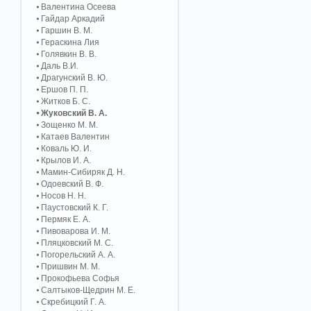
Валентина Осеева
Гайдар Аркадий
Гаршин В. М.
Гераскина Лия
Голявкин В. В.
Даль В.И.
Драгунский В. Ю.
Ершов П. П.
Житков Б. С.
Жуковский В. А.
Зощенко М. М.
Катаев Валентин
Коваль Ю. И.
Крылов И. А.
Мамин-Сибиряк Д. Н.
Одоевский В. Ф.
Носов Н. Н.
Паустовский К. Г.
Пермяк Е. А.
Пивоварова И. М.
Пляцковский М. С.
Погорельский А. A.
Пришвин М. М.
Прокофьева Софья
Салтыков-Щедрин М. Е.
Скребицкий Г. А.