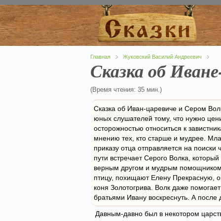
Главная
Жуковский Василий Андреевич
Сказка об Иване
(Время чтения: 35 мин.)
Сказка об Иван-царевиче и Сером Волк
юных слушателей тому, что нужно цени
осторожностью относиться к завистник
мнению тех, кто старше и мудрее. Мл
приказу отца отправляется на поиски 
пути встречает Серого Волка, который
верным другом и мудрым помощником.
птицу, похищают Елену Прекрасную, 
коня Золотогрива. Волк даже помогае
братьями Ивану воскреснуть. А после 
Давным-давно был в некотором царст