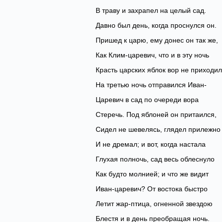
В траву и захрапел на целый сад.
Давно был день, когда проснулся он.
Пришед к царю, ему донес он так же,
Как Клим-царевич, что и в эту ночь
Красть царских яблок вор не приходил
На третью ночь отправился Иван-
Царевич в сад по очереди вора
Стеречь. Под яблоней он притаился,
Сидел не шевелясь, глядел прилежно
И не дремал; и вот, когда настала
Глухая полночь, сад весь облеснуло
Как будто молнией; и что же видит
Иван-царевич? От востока быстро
Летит жар-птица, огненной звездою
Блестя и в день преобращая ночь.