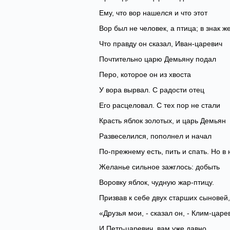
Ему, что вор нашелся и что этот
Вор был не человек, а птица; в знак же
Что правду он сказал, Иван-царевич
Почтительно царю Демьяну подал
Перо, которое он из хвоста
У вора вырвал. С радости отец
Его расцеловал. С тех пор не стали
Красть яблок золотых, и царь Демьян
Развеселился, пополнел и начал
По-прежнему есть, пить и спать. Но в
Желанье сильное зажглось: добыть
Воровку яблок, чудную жар-птицу.
Призвав к себе двух старших сыновей,
«Друзья мои, - сказал он, - Клим-царе
И Петр-царевич, вам уже давно