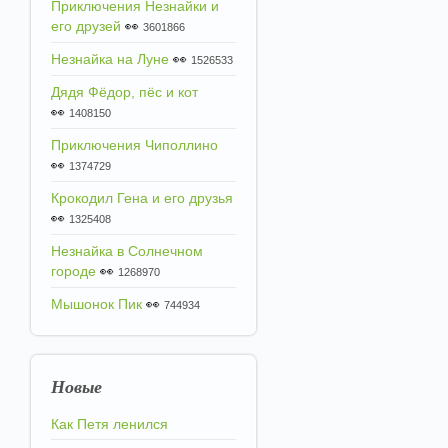
Приключения Незнайки и
его друзей
👀
3601866
Незнайка на Луне
👀
1526533
Дядя Фёдор, пёс и кот
👀
1408150
Приключения Чиполлино
👀
1374729
Крокодил Гена и его друзья
👀
1325408
Незнайка в Солнечном
городе
👀
1268970
Мышонок Пик
👀
744934
Новые
Как Петя ленился