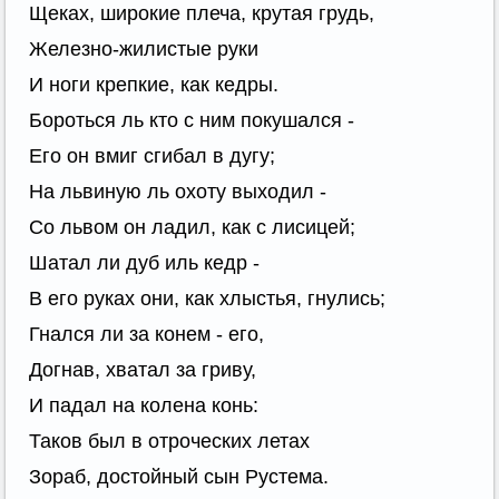
Щеках, широкие плеча, крутая грудь,
Железно-жилистые руки
И ноги крепкие, как кедры.
Бороться ль кто с ним покушался -
Его он вмиг сгибал в дугу;
На львиную ль охоту выходил -
Со львом он ладил, как с лисицей;
Шатал ли дуб иль кедр -
В его руках они, как хлыстья, гнулись;
Гнался ли за конем - его,
Догнав, хватал за гриву,
И падал на колена конь:
Таков был в отроческих летах
Зораб, достойный сын Рустема.