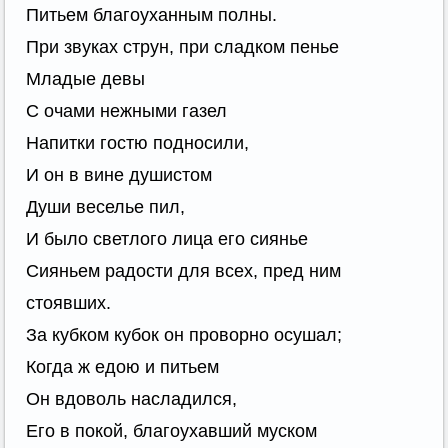
Питьем благоуханным полны.
При звуках струн, при сладком пенье
Младые девы
С очами нежными газел
Напитки гостю подносили,
И он в вине душистом
Души веселье пил,
И было светлого лица его сиянье
Сияньем радости для всех, пред ним
стоявших.
За кубком кубок он проворно осушал;
Когда ж едою и питьем
Он вдоволь насладился,
Его в покой, благоухавший муском