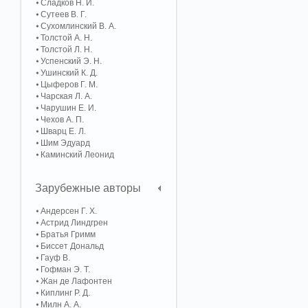
Сладков Н. И.
Сутеев В. Г.
Сухомлинский В. А.
Толстой А. Н.
Толстой Л. Н.
Успенский Э. Н.
Ушинский К. Д.
Цыферов Г. М.
Чарская Л. А.
Чарушин Е. И.
Чехов А. П.
Шварц Е. Л.
Шим Эдуард
Каминский Леонид
Зарубежные авторы
Андерсен Г. Х.
Астрид Линдгрен
Братья Гримм
Биссет Дональд
Гауф В.
Гофман Э. Т.
Жан де Лафонтен
Киплинг Р. Д.
Милн А. А.