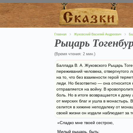
Главная
Жуковский Василий Андреевич
Ба
Рыцарь Тогенбур
(Время чтения: 2 мин.)
Баллада В. А. Жуковского Рыцарь Тог
переживаний человека, отвергнутого
на то, что без взаимности герой теря
леди. Но безответно — она относится 
отправляется на войну. В кровопроли
боль. Но в итоге возвращается к дому 
от мирских благ и ушла в монастырь. 
селится в хижине неподалеку от мон
своей жизни он издали наблюдает за т
«Сладко мне твоей сестрою,
Милый рыцарь, быть;