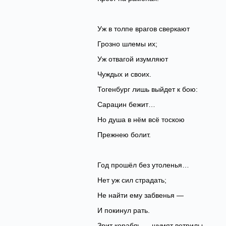
Уж в толпе врагов сверкают
Грозно шлемы их;
Уж отвагой изумляют
Чуждых и своих.
Тогенбург лишь выйдет к бою:
Сарацин бежит…
Но душа в нём всё тоскою
Прежнею болит.
Год прошёл без утоленья…
Нет уж сил страдать;
Не найти ему забвенья —
И покинул рать.
Зрит корабль — шумят ветрилы,