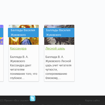
Баллады Василия
Баллады Василия
Жуковского
Жуковского
Кассандра
Лесной царь
Баллада В. А.
Баллада В. А.
Жуковского
Жуковского Лесной
Кассандра дает
царь учит читателя
читателям
чуткости,
понимание того, что
сопереживанию
глубокое…
близкому,…
2021 Проект «Все сказки»
Карта сайта
 источников и опубликованы на сайте для не коммерческих целей!