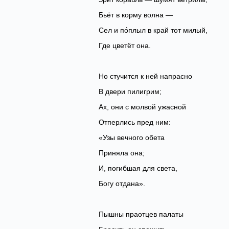
Бьёт в корму волна —
Сел и по́плыл в край тот милый,
Где цветёт она.
Но стучится к ней напрасно
В двери пилигрим;
Ах, они с молвой ужасной
Отперлись пред ним:
«Узы вечного обета
Приняла она;
И, погибшая для света,
Богу отдана».
Пышны праотцев палаты