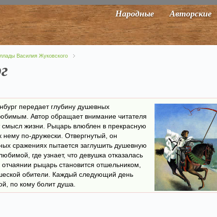
Народные
Авторские
ллады Василия Жуковского
г
енбург передает глубину душевных
 любимым. Автор обращает внимание читателя
ет смысл жизни. Рыцарь влюблен в прекрасную
к нему по-дружески. Отвергнутый, он
тных сражениях пытается заглушить душевную
любимой, где узнает, что девушка отказалась
В отчаянии рыцарь становится отшельником,
ашеской обители. Каждый следующий день
ой, по кому болит душа.