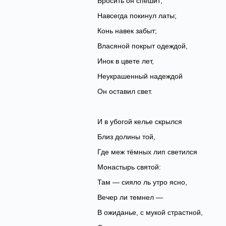
Бросить он спешит;
Навсегда покинул латы;
Конь навек забыт;
Власяной покрыт одеждой,
Инок в цвете лет,
Неукрашенный надеждой
Он оставил свет.
И в убогой келье скрылся
Близ долины той,
Где меж тёмных лип светился
Монастырь святой:
Там — сияло ль утро ясно,
Вечер ли темнел —
В ожиданье, с мукой страстной,