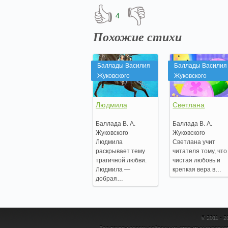
👍
👎
4
Похожие стихи
Баллады Василия
Баллады Василия
Жуковского
Жуковского
Людмила
Светлана
Баллада В. А.
Баллада В. А.
Жуковского
Жуковского
Людмила
Светлана учит
раскрывает тему
читателя тому, что
трагичной любви.
чистая любовь и
Людмила —
крепкая вера в…
добрая…
© 2011 - 
Все тексты сказок собраны из открытых интернет