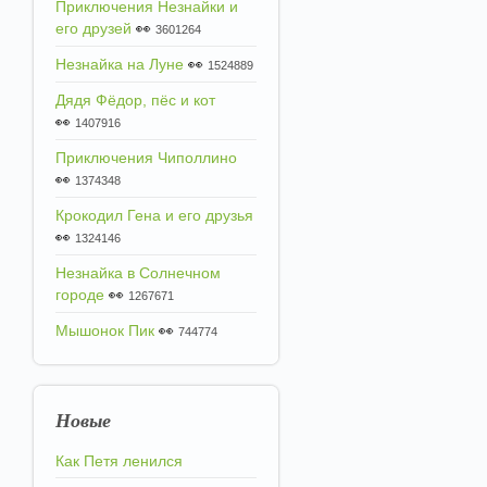
Приключения Незнайки и
его друзей
👀
3601264
Незнайка на Луне
👀
1524889
Дядя Фёдор, пёс и кот
👀
1407916
Приключения Чиполлино
👀
1374348
Крокодил Гена и его друзья
👀
1324146
Незнайка в Солнечном
городе
👀
1267671
Мышонок Пик
👀
744774
Новые
Как Петя ленился