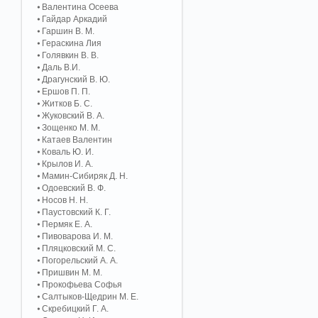
Валентина Осеева
Гайдар Аркадий
Гаршин В. М.
Гераскина Лия
Голявкин В. В.
Даль В.И.
Драгунский В. Ю.
Ершов П. П.
Житков Б. С.
Жуковский В. А.
Зощенко М. М.
Катаев Валентин
Коваль Ю. И.
Крылов И. А.
Мамин-Сибиряк Д. Н.
Одоевский В. Ф.
Носов Н. Н.
Паустовский К. Г.
Пермяк Е. А.
Пивоварова И. М.
Пляцковский М. С.
Погорельский А. A.
Пришвин М. М.
Прокофьева Софья
Салтыков-Щедрин М. Е.
Скребицкий Г. А.