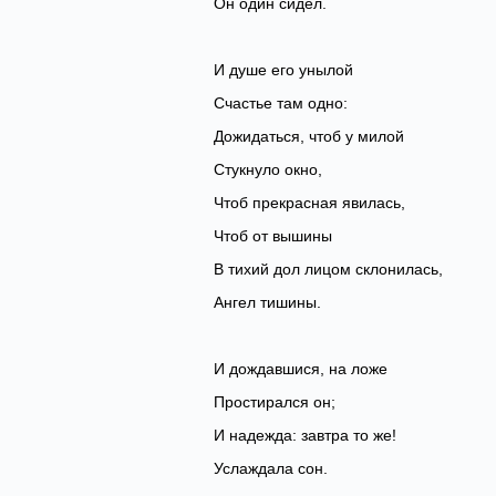
Он один сидел.
И душе его унылой
Счастье там одно:
Дожидаться, чтоб у милой
Стукнуло окно,
Чтоб прекрасная явилась,
Чтоб от вышины
В тихий дол лицом склонилась,
Ангел тишины.
И дождавшися, на ложе
Простирался он;
И надежда: завтра то же!
Услаждала сон.