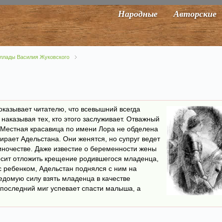
Народные
Авторские
ллады Василия Жуковского
оказывает читателю, что всевышний всегда
наказывая тех, кто этого заслуживает. Отважный
 Местная красавица по имени Лора не обделена
рает Адельстана. Они женятся, но супруг ведет
диночестве. Даже известие о беременности жены
осит отложить крещение родившегося младенца,
с ребенком, Адельстан поднялся с ним на
едомую силу взять младенца в качестве
последний миг успевает спасти малыша, а