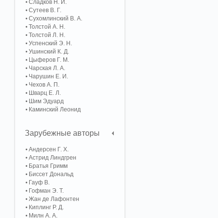
Сладков Н. И.
Сутеев В. Г.
Сухомлинский В. А.
Толстой А. Н.
Толстой Л. Н.
Успенский Э. Н.
Ушинский К. Д.
Цыферов Г. М.
Чарская Л. А.
Чарушин Е. И.
Чехов А. П.
Шварц Е. Л.
Шим Эдуард
Каминский Леонид
Зарубежные авторы
Андерсен Г. Х.
Астрид Линдгрен
Братья Гримм
Биссет Дональд
Гауф В.
Гофман Э. Т.
Жан де Лафонтен
Киплинг Р. Д.
Милн А. А.