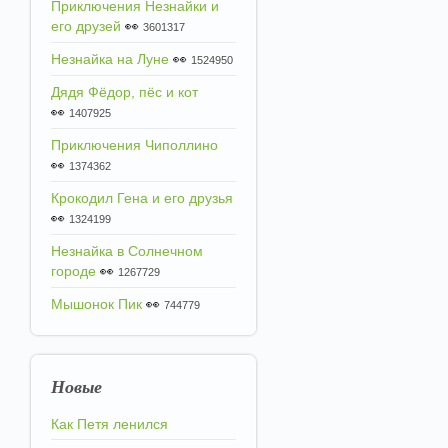
Приключения Незнайки и
его друзей
👀
3601317
Незнайка на Луне
👀
1524950
Дядя Фёдор, пёс и кот
👀
1407925
Приключения Чиполлино
👀
1374362
Крокодил Гена и его друзья
👀
1324199
Незнайка в Солнечном
городе
👀
1267729
Мышонок Пик
👀
744779
Новые
Как Петя ленился