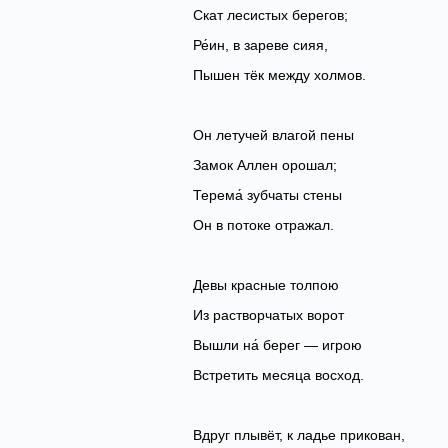
‎Скат лесистых берегов;
Ре́ин, в зареве сияя,
‎Пышен тёк между холмов.
Он летучей влагой пены
‎Замок Аллен орошал;
Терема́ зубчаты стены
‎Он в потоке отражал.
Девы красные толпою
‎Из растворчатых ворот
Вышли на́ берег — игрою
‎Встретить месяца восход.
Вдруг плывёт, к ладье прикован,