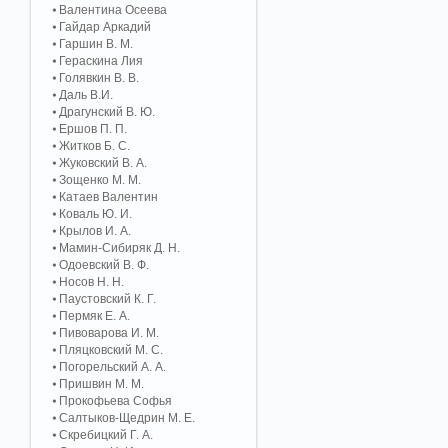
Валентина Осеева
Гайдар Аркадий
Гаршин В. М.
Гераскина Лия
Голявкин В. В.
Даль В.И.
Драгунский В. Ю.
Ершов П. П.
Житков Б. С.
Жуковский В. А.
Зощенко М. М.
Катаев Валентин
Коваль Ю. И.
Крылов И. А.
Мамин-Сибиряк Д. Н.
Одоевский В. Ф.
Носов Н. Н.
Паустовский К. Г.
Пермяк Е. А.
Пивоварова И. М.
Пляцковский М. С.
Погорельский А. A.
Пришвин М. М.
Прокофьева Софья
Салтыков-Щедрин М. Е.
Скребицкий Г. А.