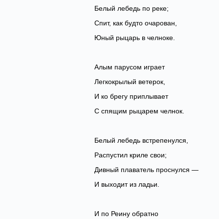
‎Белый лебедь по реке;
Спит, как будто очарован,
‎Юный рыцарь в челноке.
Алым парусом играет
‎Легкокрылый ветерок,
И ко брегу приплывает
‎С спящим рыцарем челнок.
Белый лебедь встрепенулся,
‎‎Распустил криле свои;
Дивный плаватель проснулся —
‎И выходит из ладьи.
И по Реину обратно