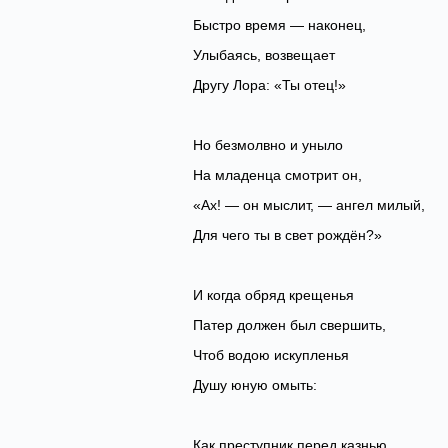
‎Быстро время — наконец,
Улыбаясь, возвещает
‎Другу Лора: «Ты отец!»
Но безмолвно и уныло
‎На младенца смотрит он,
«Ах! — он мыслит, — ангел милый,
‎Для чего ты в свет рождён?»
И когда обряд крещенья
‎Патер должен был свершить,
Чтоб водою искупленья
‎Душу юную омыть:
Как преступник перед казнью,