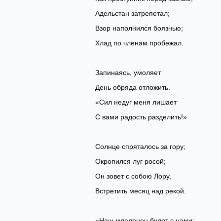
‎Адельстан затрепетал;
Взор наполнился боязнью;
‎Хлад по членам пробежал.
Запинаясь, умоляет
‎День обряда отложить.
«Сил недуг меня лишает
‎С вами радость разделить!»
Солнце спряталось за гору;
‎Окропился луг росой;
Он зовет с собою Лору,
‎Встретить месяц над рекой.
«Наш младенец будет с нами: