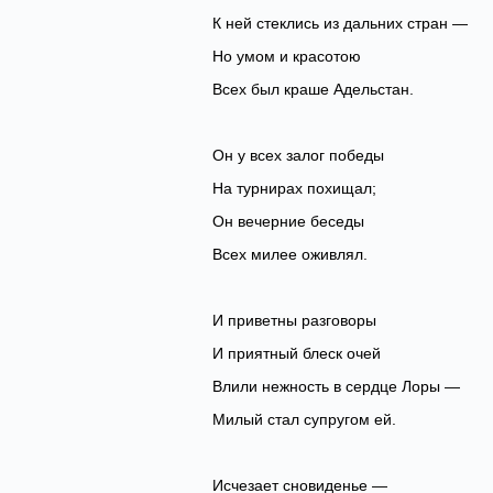
‎К ней стеклись из дальних стран —
Но умом и красотою
‎Всех был краше Адельстан.
Он у всех залог победы
‎На турнирах похищал;
Он вечерние беседы
‎Всех милее оживлял.
И приветны разговоры
‎И приятный блеск очей
Влили нежность в сердце Лоры —
‎Милый стал супругом ей.
Исчезает сновиденье —