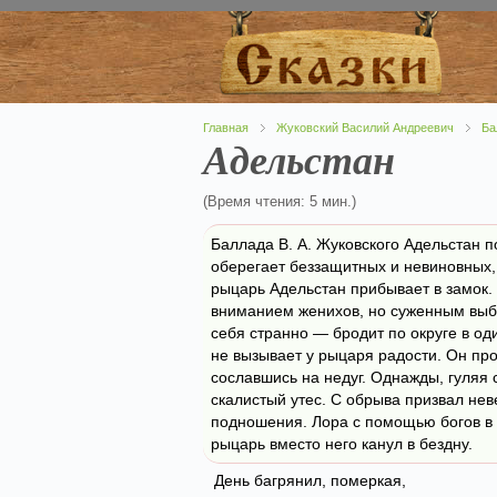
Главная
Жуковский Василий Андреевич
Ба
Адельстан
(Время чтения: 5 мин.)
Баллада В. А. Жуковского Адельстан п
оберегает беззащитных и невиновных, 
рыцарь Адельстан прибывает в замок.
вниманием женихов, но суженным выби
себя странно — бродит по округе в о
не вызывает у рыцаря радости. Он пр
сославшись на недуг. Однажды, гуляя 
скалистый утес. С обрыва призвал нев
подношения. Лора с помощью богов в 
рыцарь вместо него канул в бездну.
День багрянил, померкая,