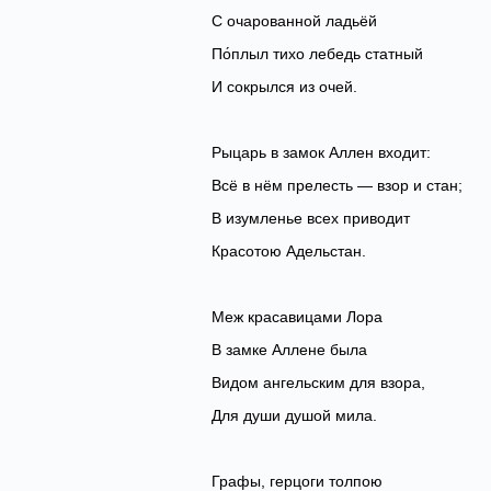
‎С очарованной ладьёй
По́плыл тихо лебедь статный
‎И сокрылся из очей.
Рыцарь в замок Аллен входит:
‎Всё в нём прелесть — взор и стан;
В изумленье всех приводит
‎Красотою Адельстан.
Меж красавицами Лора
‎В замке Аллене была
Видом ангельским для взора,
‎Для души душой мила.
Графы, герцоги толпою