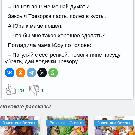
– Пошёл вон! Не мешай думать!
Закрыл Трезорка пасть, полез в кусты.
А Юра к маме пошёл:
– Что бы мне такое хорошее сделать?
Погладила мама Юру по голове:
– Погуляй с сестрёнкой, помоги няне посуду
убрать, дай водички Трезору.
👍
👎
28
1
Похожие рассказы
Валентина Осеева
Валентина Осеева
Валентина Осеева