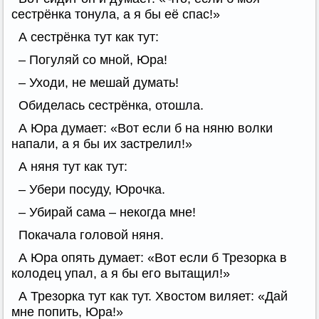
сестрёнка тонула, а я бы её спас!»
А сестрёнка тут как тут:
– Погуляй со мной, Юра!
– Уходи, не мешай думать!
Обиделась сестрёнка, отошла.
А Юра думает: «Вот если б на няню волки
напали, а я бы их застрелил!»
А няня тут как тут:
– Убери посуду, Юрочка.
– Убирай сама – некогда мне!
Покачала головой няня.
А Юра опять думает: «Вот если б Трезорка в
колодец упал, а я бы его вытащил!»
А Трезорка тут как тут. Хвостом виляет: «Дай
мне попить, Юра!»