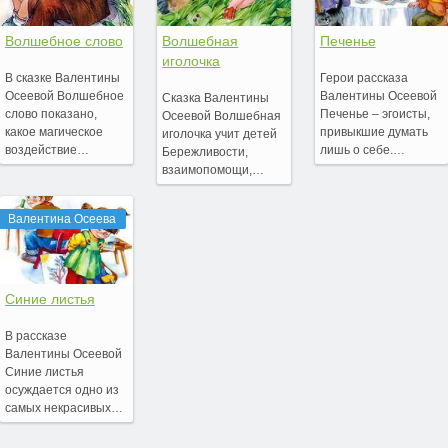
Волшебное слово
Волшебная
Печенье
иголочка
В сказке Валентины
Герои рассказа
Осеевой Волшебное
Валентины Осеевой
Сказка Валентины
слово показано,
Печенье – эгоисты,
Осеевой Волшебная
какое магическое
привыкшие думать
иголочка учит детей
воздействие…
лишь о себе.…
Бережливости,
взаимопомощи,…
Валентина Осеева
Синие листья
В рассказе
Валентины Осеевой
Синие листья
осуждается одно из
самых некрасивых…