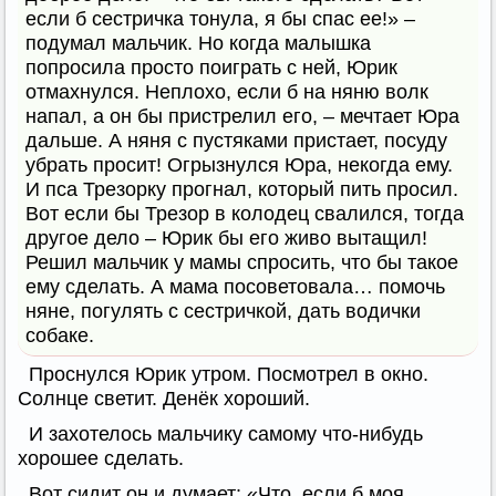
если б сестричка тонула, я бы спас ее!» –
подумал мальчик. Но когда малышка
попросила просто поиграть с ней, Юрик
отмахнулся. Неплохо, если б на няню волк
напал, а он бы пристрелил его, – мечтает Юра
дальше. А няня с пустяками пристает, посуду
убрать просит! Огрызнулся Юра, некогда ему.
И пса Трезорку прогнал, который пить просил.
Вот если бы Трезор в колодец свалился, тогда
другое дело – Юрик бы его живо вытащил!
Решил мальчик у мамы спросить, что бы такое
ему сделать. А мама посоветовала… помочь
няне, погулять с сестричкой, дать водички
собаке.
Проснулся Юрик утром. Посмотрел в окно.
Солнце светит. Денёк хороший.
И захотелось мальчику самому что-нибудь
хорошее сделать.
Вот сидит он и думает: «Что, если б моя