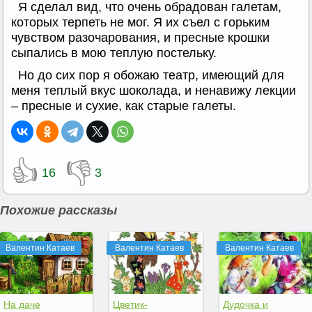
Я сделал вид, что очень обрадован галетам,
которых терпеть не мог. Я их съел с горьким
чувством разочарования, и пресные крошки
сыпались в мою теплую постельку.
Но до сих пор я обожаю театр, имеющий для
меня теплый вкус шоколада, и ненавижу лекции
– пресные и сухие, как старые галеты.
👍
👎
16
3
Похожие рассказы
Валентин Катаев
Валентин Катаев
Валентин Катаев
На даче
Цветик-
Дудочка и