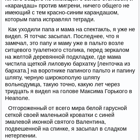
«карандаш» против мигрени, ничего общего не
имеющий с тем красно-синим карандашом,
которым папа исправлял тетради.
Как уходили папа и мама на спектакль, я уже не
видел. Я тотчас засыпал. Последнее, что я
замечал, это папу и маму уже в пальто возле
ситцевого туалетного столика, перед зеркалом
на желтой деревянной подкладке, где мама
чистила щеткой лиловую бархатку [ленточка из
бархата.] на воротнике папиного пальто и папину
шляпу, черную широкополую шляпу
вольнодумца, такую точно, какую лет через
тридцать я видел на голове Максима Горького в
Неаполе.
Отгороженный от всего мира белой гарусной
сеткой своей маленькой кроватки с синей
эмалевой иконкой святого Валентина,
подвешенной на спинке, я засыпал в сладком
нетерпении.