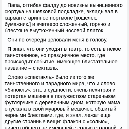
Папа, отгибая фалду до новизны вычищенного
сюртука на шелковой подкладке, вкладывал в
карман старинное портмоне [кошелек,
бумажник.] и вчетверо сложенный, горячо и
блестяще выутюженный носовой платок.
Они по очереди целовали меня в голову.
Я знал, что они уходят в театр, то есть в некое
таинственное, но праздничное место, где
происходит событие, имеющее блистательное
название – спектакль.
Слово «спектакль» было из того же
таинственного и парадного мира, что и слово
«бинокль», эта, в сущности, очень нехитрая и
потертая машинка в полужестком стареньком
футлярчике с деревянным дном, которую мама
опускала в свой муаровый мешочек, обшитый
черными блестками, где, я знал, лежат еще
другие странные вещи: флакон с «солью»,
ничего общего не имеющей с солью столовой, и