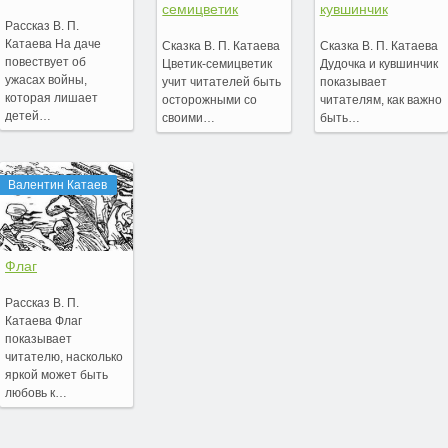
семицветик
кувшинчик
Рассказ В. П.
Катаева На даче
Сказка В. П. Катаева
Сказка В. П. Катаева
повествует об
Цветик-семицветик
Дудочка и кувшинчик
ужасах войны,
учит читателей быть
показывает
которая лишает
осторожными со
читателям, как важно
детей…
своими…
быть…
Валентин Катаев
Флаг
Рассказ В. П.
Катаева Флаг
показывает
читателю, насколько
яркой может быть
любовь к…