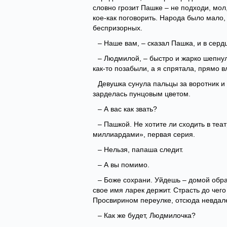
словно грозит Пашке – не подходи, мол
кое-как поговорить. Народа было мало, 
беспризорных.
– Наше вам, – сказал Пашка, и в сердц
– Людмилой, – быстро и жарко шепнул
как-то позабыли, а я спрятала, прямо 
Девушка сунула пальцы за воротник и
зарделась пунцовым цветом.
– А вас как звать?
– Пашкой. Не хотите ли сходить в те
миллиардами», первая серия.
– Нельзя, папаша следит.
– А вы помимо.
– Боже сохрани. Уйдешь – домой обра
свое имя ларек держит. Страсть до чег
Просвирином переулке, отсюда невдалек
– Как же будет, Людмилочка?