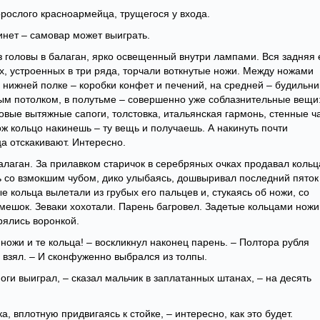
орослого красноармейца, трущегося у входа.
инет – самовар может выиграть.
 головы в балаган, ярко освещенный внутри лампами. Вся задняя 
х, устроенных в три ряда, торчали воткнутые ножи. Между ножами
нижней полке – коробки конфет и печений, на средней – будильни
мым потолком, в полутьме – совершенно уже соблазнительные вещи
овые вытяжные сапоги, толстовка, итальянская гармонь, стенные ч
ж кольцо накинешь – ту вещь и получаешь. А накинуть почти
а отскакивают. Интересно.
алаган. За прилавком старичок в серебряных очках продавал кольц
нь со взмокшим чубом, дико улыбаясь, дошвыривал последний пяток
е кольца вылетали из грубых его пальцев и, стукаясь об ножи, со
мешок. Зеваки хохотали. Парень багровел. Задетые кольцами ножи
рялись воронкой.
 ножи и те кольца! – воскликнул наконец парень. – Полтора рубля
 взял. – И сконфуженно выбрался из толпы.
оги выиграл, – сказал мальчик в заплатанных штанах, – на десять
а, вплотную придвигаясь к стойке, – интересно, как это будет.