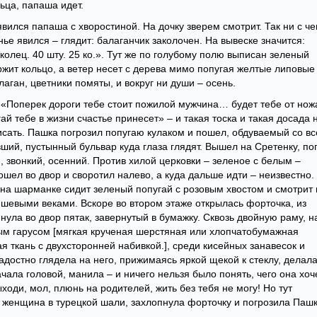
льца, папаша идет.
явился папаша с хворостиной. На дочку зверем смотрит. Так ни с че
е явился – глядит: балаганчик заколочен. На вывеске значится:
олец. 40 шту. 25 ко.». Тут же по голубому полю выписан зеленый
ржит кольцо, а ветер несет с дерева мимо попугая желтые липовые
лаган, цветники помяты, и вокруг ни души – осень.
 «Поперек дороги тебе стоит пожилой мужчина… будет тебе от нож
 тебе в жизни счастье принесет» – и такая тоска и такая досада 
исать. Пашка погрозил попугаю кулаком и пошел, обдуваемый со вс
ший, пустынный бульвар куда глаза глядят. Вышел на Сретенку, по
 звонкий, осенний. Против хилой церковки – зеленое с белым –
шел во двор и своротил налево, а куда дальше идти – неизвестно.
 на шарманке сидит зеленый попугай с розовым хвостом и смотрит 
шевыми веками. Вскоре во втором этаже открылась форточка, из
нула во двор пятак, завернутый в бумажку. Сквозь двойную раму, н
м гарусом [мягкая крученая шерстяная или хлопчатобумажная
я ткань с двухсторонней набивкой.], среди кисейных занавесок и
достно глядела на него, прижимаясь яркой щекой к стеклу, делал
чала головой, манила – и ничего нельзя было понять, чего она хоче
ходи, мол, плюнь на родителей, жить без тебя не могу! Но тут
 женщина в турецкой шали, захлопнула форточку и погрозила Паш