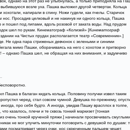
ок, однако на этот раз не улыбнулась, а только приподняла на Па
, выбившуюся возле уха. Пашка выложил другой четвертак. Кольца
и хохотали, напирали в спину. Ножи гудели, как пчелы. Старичок
нос. Просадив целковый и не накинув ни одного кольца, Пашка
 и пошел под липами, вдоль розовой от заката воды. Над прудом
одок шел по рукам. Кинематограф «Колизей» [
Кинематограф
 здании на Чистых прудах располагается театр «Современник».]
де. Не одна пара стриженых девчонок с зелеными и синими
бегала мимо Пашки, оборачиваясь на него с хохотом и притворно
к! – однако Пашка шел, не обращая на них внимания, и задумчиво
а…
бесповоротно.
л Пашка в балаган кидать кольца. Половину получки извел таким
 пропустил черед, стал совсем чумной. Девушка по-прежнему, опуст
иногда, про себя будто. А иногда, увидав Пашку врасплох в толпе,
что казалось, плечи и те сквозь тонкий маркизет [тонкая
из очень тонкой крученой пряжи.] начинали просвечивать смуглым
 никак не мог улучить минуточки поговорить с девушкой по душам: 
зами посматривает через очки, нос скрюченным пальцем чешет,