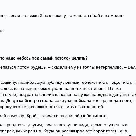
ьно, – если на нижний нож накину, то конфеты Бабаева можно
но.
, то надо небось под самый потолок целить?
репаться потом будешь, – сказали ему из толпы нетерпеливо. – Вал
аздвинул напиравшую публику локтями, облокотился, нацелился, н
рвалось из пальцев, боком упало на пол и покатилось. Пашка
на стуле, аккуратно сложив на коленях ручки, нарядная девушка та
ах. Девушка быстро встала со стула, поймала кольцо, подала его, 
сторону самым краешком ротика – и тут Пашка погиб.
ымай самовар! Крой! – кричали за спиной любопытные.
льца одно за другим, ничего вокруг не видя, кроме опущенных
оперек, как черешня. Когда он расшвырял все сорок колец, она