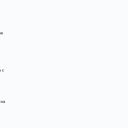
ке
 с
 на