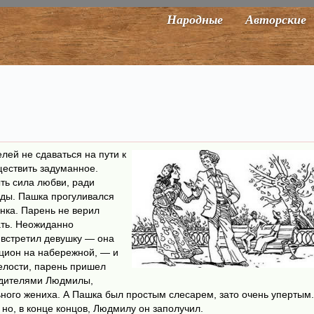
Народные
Авторские
елей не сдаваться на пути к
уществить задуманное.
ыть сила любви, ради
ады. Пашка прогуливался
анка. Парень не верил
ать. Неожиданно
 встретил девушку — она
кцион на набережной, — и
елости, парень пришел
родителями Людмилы,
ьного жениха. А Пашка был простым слесарем, зато очень упертым.
 но, в конце концов, Людмилу он заполучил.