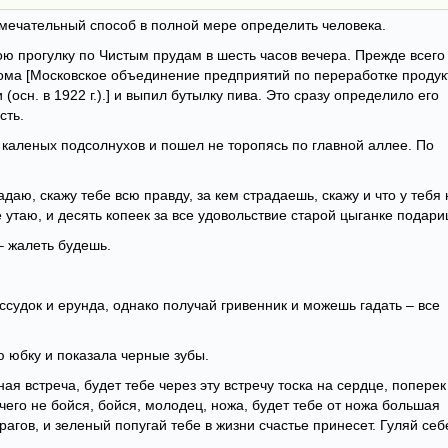
амечательный способ в полной мере определить человека.
ю прогулку по Чистым прудам в шесть часов вечера. Прежде всего
ома [Московское объединение предприятий по переработке продук
сн. в 1922 г.).] и выпил бутылку пива. Это сразу определило его
сть.
а каленых подсолнухов и пошел не торопясь по главной аллее. По
даю, скажу тебе всю правду, за кем страдаешь, скажу и что у тебя 
не утаю, и десять копеек за все удовольствие старой цыганке подари
– жалеть будешь.
ассудок и ерунда, однако получай гривенник и можешь гадать – все
ю юбку и показала черные зубы.
ая встреча, будет тебе через эту встречу тоска на сердце, поперек
чего не бойся, бойся, молодец, ножа, будет тебе от ножа большая
рагов, и зеленый попугай тебе в жизни счастье принесет. Гуляй себ