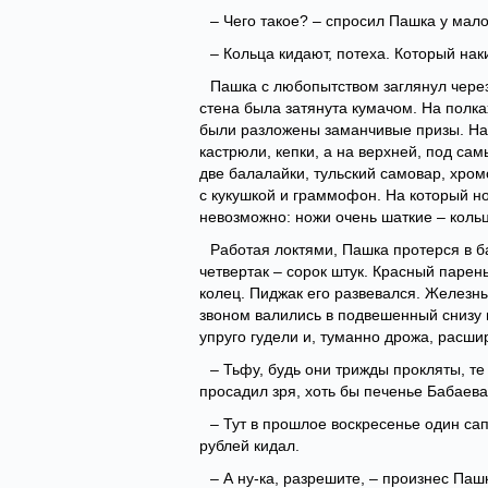
– Чего такое? – спросил Пашка у мал
– Кольца кидают, потеха. Который нак
Пашка с любопытством заглянул через
стена была затянута кумачом. На полка
были разложены заманчивые призы. На 
кастрюли, кепки, а на верхней, под са
две балалайки, тульский самовар, хром
с кукушкой и граммофон. На который но
невозможно: ножи очень шаткие – кольц
Работая локтями, Пашка протерся в б
четвертак – сорок штук. Красный паре
колец. Пиджак его развевался. Железны
звоном валились в подвешенный снизу 
упруго гудели и, туманно дрожа, расши
– Тьфу, будь они трижды прокляты, те
просадил зря, хоть бы печенье Бабаева
– Тут в прошлое воскресенье один сап
рублей кидал.
– А ну-ка, разрешите, – произнес Пашк