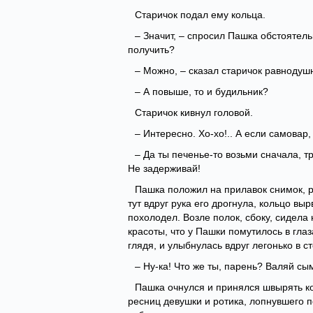
Старичок подал ему кольца.
– Значит, – спросил Пашка обстоятел
получить?
– Можно, – сказал старичок равнодуш
– А повыше, то и будильник?
Старичок кивнул головой.
– Интересно. Хо-хо!.. А если самовар
– Да ты печенье-то возьми сначала, т
Не задерживай!
Пашка положил на прилавок снимок, р
тут вдруг рука его дрогнула, кольцо вы
похолодел. Возле полок, сбоку, сидела 
красоты, что у Пашки помутилось в глаз
глядя, и улыбнулась вдруг легонько в 
– Ну-ка! Что же ты, парень? Валяй с
Пашка очнулся и принялся швырять ко
ресниц девушки и ротика, лопнувшего п