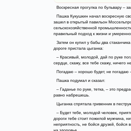
Воскресная прогулка по бульвару – з
Пашка Кукушкин начал воскресную сво
зашел в открытый павильон Моссельпр
сельскохозяйственной промышленности (о
правильный подход к жизни и умеренно
Затем он купил у бабы два стаканчик
дороге пристала цыганка:
– Красивый, молодой, дай по руке пога
сердце, скажу, все тебе скажу, ничего 
Погадаю – хорошо будет, не погадаю 
Пашка подумал и сказал:
– Гаданье по руке, тетка, – это предр
равно набрешешь.
Цыганка спрятала гривенник в пестру
– Будет тебе, молодой человек, приятн
дороги тебе стоит пожилой мужчина, ни
неприятность, не бойся друзей, бойся в
на здоровье.