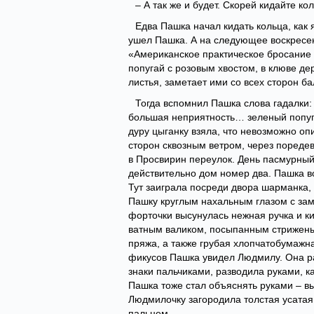
– А так же и будет. Скорей кидайте ко
Едва Пашка начал кидать кольца, как 
ушел Пашка. А на следующее воскресень
«Американское практическое бросание к
попугай с розовым хвостом, в клюве де
листья, заметает ими со всех сторон ба
Тогда вспомнил Пашка слова гадалки:
большая неприятность… зеленый попугай
дуру цыганку взяла, что невозможно оп
сторон сквозным ветром, через поредев
в Просвирин переулок. День пасмурный,
действительно дом номер два. Пашка во
Тут заиграла посреди двора шарманка,
Пашку круглым нахальным глазом с зам
форточки высунулась нежная ручка и ки
ватным валиком, посыпанным стрижены
пряжа, а также грубая хлопчатобумажна
фикусов Пашка увидел Людмилу. Она ра
знаки пальчиками, разводила руками, ка
Пашка тоже стал объяснять руками – вы
Людмилочку загородила толстая усатая
пальцем.