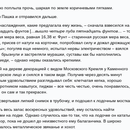
но поплыла прочь, шаркая по земле коричневыми пятками.
л Пашка и отправился дальше.
наслаждения, какие предлагала ему жизнь, – сначала взвесился на
адцать фунтов [
…вышло четыре пуда пятнадцать фунтов… –
т
ая мера веса, равная 16,38 кг. Фунт – старинная русская мера веса,
я, присев от натуги на корточки, попробовал силу и дожал дрожащу
ы»; погуляв еще немного, испытал нервы электричеством – взялся
м брызнули и застреляли мурашки, суставы как бы наполнились
меди, – однако нервы оказались крепкими.
й на дереве декорацией с видом Московского Кремля у Каменного
ерское лицо и снялся в таком виде. Получив через десять минут
ным удовольствием разглядывал себя: клетчатая кепка, хорошо
ротником навыпуск, пиджак – все честь честью, очень понравилось,
 он сам и так прекрасен.
о свертывая липкий снимок в трубочку, и подошел к лодочным мостк
ь весь запас воскресных удовольствий, ему осталось найти
и на лодке. Однако случилось как-то так, что на лодочке он катать
пор, пока не дошел до неизвестного ему балаганчика. В широко
алось металлическое звяканье и хохот.