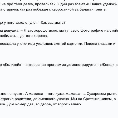
, не про тебя девка, проваливай. Один раз все-таки Пашке удалось
а старичок как раз побежал с хворостиной за балаган гонять
е у него захолонуло. – Как вас звать?
а девушка. – Я вас хорошо знаю, вы тут свою фотографию на стой
влюбилась – до того хороша.
 показала у ключицы уголышек смятой карточки. Повела глазами и
атр «Колизей» – интересная программа демонстрируется: «Женщина
тно не пустят. А мамаша – того хуже, мамаша на Сухаревом рынке
о строгие родители, до смешного ужасно. Мы на Сретенке живем, в
е. Дом номер два, во дворе, от ворот налево.