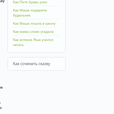
шку
Как Петя буквы учил
Как Маше подарили
будильник
Как Маша пошла в школу
Как мама слово угадала
Как котенок Яша учился
читать
Как сочинить сказку
ив
и
то