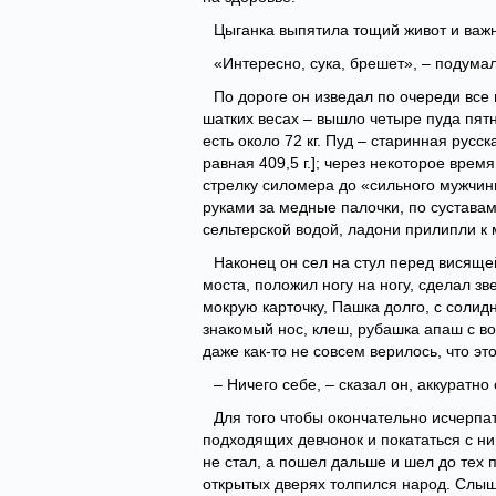
Цыганка выпятила тощий живот и важ
«Интересно, сука, брешет», – подума
По дороге он изведал по очереди все 
шатких весах – вышло четыре пуда пятн
есть около 72 кг. Пуд – старинная русск
равная 409,5 г.]; через некоторое врем
стрелку силомера до «сильного мужчин
руками за медные палочки, по сустава
сельтерской водой, ладони прилипли к 
Наконец он сел на стул перед висяще
моста, положил ногу на ногу, сделал зв
мокрую карточку, Пашка долго, с солид
знакомый нос, клеш, рубашка апаш с во
даже как-то не совсем верилось, что это
– Ничего себе, – сказал он, аккуратн
Для того чтобы окончательно исчерпат
подходящих девчонок и покататься с ним
не стал, а пошел дальше и шел до тех 
открытых дверях толпился народ. Слыш