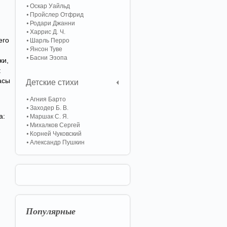
Оскар Уайльд
Пройслер Отфрид
Родари Джанни
Харрис Д. Ч.
его
Шарль Перро
Янсон Туве
Басни Эзопа
ки,
:
асы
Детские стихи
Агния Барто
Заходер Б. В.
а:
Маршак С. Я.
Михалков Сергей
Корней Чуковский
Александр Пушкин
Популярные