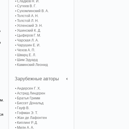
Сладков Н. И.
Сутеев В. Г.
Сухомлинский В. А.
Толстой А. Н.
Толстой Л. Н.
Успенский Э. Н.
о
Ушинский К. Д.
Цыферов Г. М.
Чарская Л. А.
ю
Чарушин Е. И.
Чехов А. П.
Шварц Е. Л.
Шим Эдуард
Каминский Леонид
Зарубежные авторы
Андерсен Г. Х.
Астрид Линдгрен
Братья Гримм
ам.
Биссет Дональд
Гауф В.
Гофман Э. Т.
ся
Жан де Лафонтен
Киплинг Р. Д.
Милн А. А.