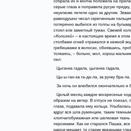
собрала их и молча положила на прилав
серые глаза и поправила русую прядку
неуклюже летели одно за другим. Зевак
равнодушно чесал скрюченным пальцем 
потерянно выбился из толпы на бульвар
стоял еле заметный туман. Свежий хол
«Колизей» –
в настоящее время в этом
столбами огней отражался в нежной во
гребешками в волосах, обнявшись, про
толкаясь, – больно, мол, хорош мальчи
пел:
Цыганка гадала, цыганка гадала,
Цы-ы-ган-ка га-да-ла, за ручку бра-л
За ночь он влюбился окончательно и 
Целый месяц каждое воскресенье ходи
образом на ветер. В отпуск не поехал,
глаза, подавала ему кольца. Улыбалась 
вдруг вся шла румянцем, таким темным, 
хлопчатобумажная или шелковая ткань 
персиками. Как ни старался Пашка, все
народ мешает, то старик вредными гла