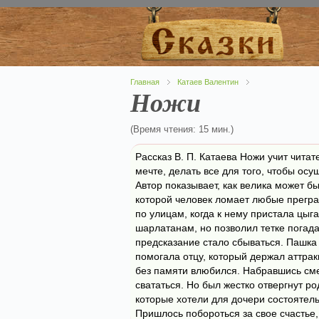
Главная
Катаев Валентин
Ножи
(Время чтения: 15 мин.)
Рассказ В. П. Катаева Ножи учит читат
мечте, делать все для того, чтобы ос
Автор показывает, как велика может б
которой человек ломает любые прегр
по улицам, когда к нему пристала цыг
шарлатанам, но позволил тетке погад
предсказание стало сбываться. Пашка
помогала отцу, который держал аттра
без памяти влюбился. Набравшись см
свататься. Но был жестко отвергнут 
которые хотели для дочери состоятел
Пришлось побороться за свое счастье,