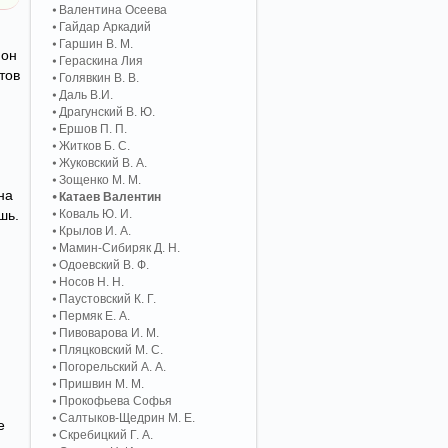
Валентина Осеева
Гайдар Аркадий
Гаршин В. М.
 он
Гераскина Лия
тов
Голявкин В. В.
Даль В.И.
Драгунский В. Ю.
Ершов П. П.
Житков Б. С.
Жуковский В. А.
Зощенко М. М.
на
Катаев Валентин
шь.
Коваль Ю. И.
Крылов И. А.
Мамин-Сибиряк Д. Н.
Одоевский В. Ф.
Носов Н. Н.
Паустовский К. Г.
Пермяк Е. А.
Пивоварова И. М.
Пляцковский М. С.
Погорельский А. A.
Пришвин М. М.
Прокофьева Софья
Салтыков-Щедрин М. Е.
е
Скребицкий Г. А.