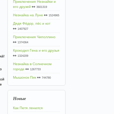
Приключения Незнайки и
его друзей
👀
3601319
Незнайка на Луне
👀
1524965
Дядя Фёдор, пёс и кот
👀
1407927
Приключения Чиполлино
👀
1374364
Крокодил Гена и его друзья
👀
яй!
1324209
Незнайка в Солнечном
о
городе
👀
1267733
Мышонок Пик
👀
744780
кой
не
Новые
Как Петя ленился