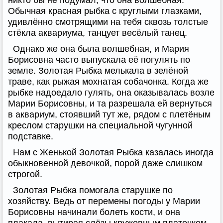
никто бы не подумал, что она волшебная.
Обычная красная рыбка с круглыми глазками,
удивлённо смотрящими на тебя сквозь толстые
стёкла аквариума, танцует весёлый танец.
Однако же она была волшебная, и Мария
Борисовна часто выпускала её погулять по
земле. Золотая Рыбка мелькала в зелёной
траве, как рыжая мохнатая собачонка. Когда же
рыбке надоедало гулять, она оказывалась возле
Марии Борисовны, и та разрешала ей вернуться
в аквариум, стоявший тут же, рядом с плетёным
креслом старушки на специальной чугунной
подставке.
Нам с Женькой Золотая Рыбка казалась иногда
обыкновенной девочкой, порой даже слишком
строгой.
Золотая Рыбка помогала старушке по
хозяйству. Ведь от перемены погоды у Марии
Борисовны начинали болеть кости, и она