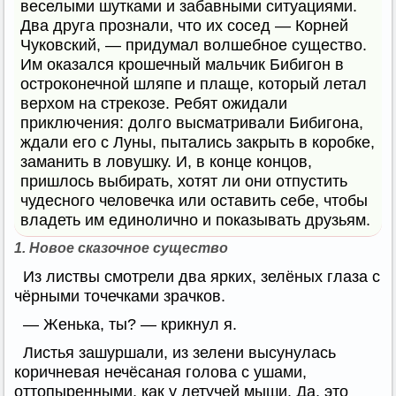
веселыми шутками и забавными ситуациями.
Два друга прознали, что их сосед — Корней
Чуковский, — придумал волшебное существо.
Им оказался крошечный мальчик Бибигон в
остроконечной шляпе и плаще, который летал
верхом на стрекозе. Ребят ожидали
приключения: долго высматривали Бибигона,
ждали его с Луны, пытались закрыть в коробке,
заманить в ловушку. И, в конце концов,
пришлось выбирать, хотят ли они отпустить
чудесного человечка или оставить себе, чтобы
владеть им единолично и показывать друзьям.
1. Новое сказочное существо
Из листвы смотрели два ярких, зелёных глаза с
чёрными точечками зрачков.
— Женька, ты? — крикнул я.
Листья зашуршали, из зелени высунулась
коричневая нечёсаная голова с ушами,
оттопыренными, как у летучей мыши. Да, это