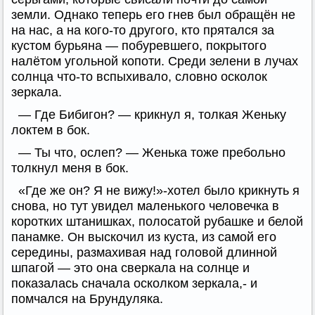
земли. Однако теперь его гнев был обращён не
на нас, а на кого-то другого, кто прятался за
кустом бурьяна — побуревшего, покрытого
налётом угольной копоти. Среди зелени в лучах
солнца что-то вспыхивало, словно осколок
зеркала.
— Где Бибигон? — крикнул я, толкая Женьку
локтем в бок.
— Ты что, ослеп? — Женька тоже пребольно
толкнул меня в бок.
«Где же он? Я не вижу!»-хотел было крикнуть я
снова, но тут увидел маленького человечка в
коротких штанишках, полосатой рубашке и белой
панамке. Он выскочил из куста, из самой его
середины, размахивая над головой длинной
шпагой — это она сверкала на солнце и
показалась сначала осколком зеркала,- и
помчался на Брундуляка.