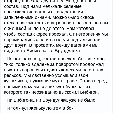
сторону проехал другой железнодорожный
состав. Под нами мелькали зелёные
пассажирские вагоны с квадратными
запылёнными окнами. Можно было сквозь
стёкла рассмотреть внутренность вагона, но нам
с Женькой было не до этого. Нам хотелось,
чтобы состав скорее проехал. От нетерпения мы
переминались с ноги на ногу и подталкивали
друг друга. В просветах между вагонами мы
видели то Бибигона, то Брундуляка.
Но вот, наконец, состав проехал. Снова стало
тихо, только вдалеке за поворотом продолжал
пыхтеть паровоз и стучать колёсами на стыках
рельсов. Мы явственно услышали звон
кузнечиков, жужжание мух в траве. Снова перед
нашими глазами возник куст бурьяна, из
которого так неожиданно выскочил Бибигон.
Ни Бибигона, ни Брундуляка уже не было.
Я толкнул Женьку локтем в бок.