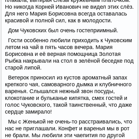
плакала, вытирая слёзы кружевным платочком.
Но никогда Корней Иванович не видел этих слёз.
Для него Мария Борисовна всегда оставалась
красивой и полной сил, как в молодости.
Дом Чуковских был очень гостеприимный.
Гости особенно любили приходить к Чуковским
летом на чай в пять часов вечера. Мария
Борисовна и её верная помощница Золотая
Рыбка накрывали на стол в зелёной беседке под
старой липой.
Ветерок приносил из кустов ароматный запах
крепкого чая, самоварного дымка и клубничного
варенья. Слышался нежный звон посуды,
клокотание и бульканье кипятка, смех гостей и
голос Чуковского, такой таинственный, что даже
сердце замирало!
Мы с Женькой не очень-то расстраивались, что
нас не приглашали. Конфет и варенья мы в рот
не брали. Мы любили эти чаепития по другой