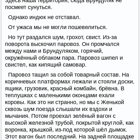
Здесь наша территория, сюда Брундуляк не
посмеет сунуться.
Однако индюк не отставал.
От ужаса мы не могли пошевелиться.
Но тут раздался шум, грохот, свист. Из-за
поворота выскочил паровоз. Он промчался
между нами и Брундуляком, горячий,
окружённый облаком пара. Паровоз шипел и
свистел, как кипящий самовар.
Паровоз тащил за собой товарный состав. На
коричневых платформах лежали и стояли доски,
ящики, грузовик, красный комбайн, брёвна. В
теплушках с маленькими оконцами ехали
коровы. Как это ни странно, но мы с Женькой
сквозь шум поезда слышали их вздохи и
мычания. Потом проехал зелёный вагон с
высокой железной трубой, покрытой круглой, как
воронка, крышкой, из-под которой шёл дымок.
Этот вагон был последний. На задней площадке