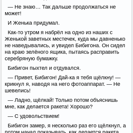
— Не знаю… Так дальше продолжаться не
может!
И Женька придумал.
Как-то утром я набрёл на одно из наших с
Женькой заветных местечек, куда мы давненько
не наведывались, и увидел Бибигона. Он сидел
на краю зелёного ящика, пытаясь расправить
серебряную бумажку.
Бибигон пыхтел и отдувался.
— Привет, Бибигон! Дай-ка я тебя щёлкну! —
крикнул я, наводя на него фотоаппарат. — Не
шевелись!
— Ладно, щёлкай! Только потом объяснишь
мне, как делается ракета! Хорошо?
— С удовольствием!
Бибигон замер, я несколько раз его щёлкнул, а
потом начал показывать, как делается ракета.