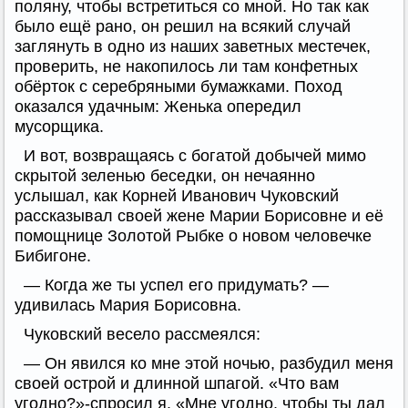
поляну, чтобы встретиться со мной. Но так как
было ещё рано, он решил на всякий случай
заглянуть в одно из наших заветных местечек,
проверить, не накопилось ли там конфетных
обёрток с серебряными бумажками. Поход
оказался удачным: Женька опередил
мусорщика.
И вот, возвращаясь с богатой добычей мимо
скрытой зеленью беседки, он нечаянно
услышал, как Корней Иванович Чуковский
рассказывал своей жене Марии Борисовне и её
помощнице Золотой Рыбке о новом человечке
Бибигоне.
— Когда же ты успел его придумать? —
удивилась Мария Борисовна.
Чуковский весело рассмеялся:
— Он явился ко мне этой ночью, разбудил меня
своей острой и длинной шпагой. «Что вам
угодно?»-спросил я. «Мне угодно, чтобы ты дал