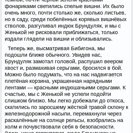
фонариками светились спелые вишни. Их было
очень много, почти столько же, сколько листьев,
но в саду, среди побелённых корявых вишнёвых
стволов, разгуливал индюк Брундуляк, и мы с
Женькой не рисковали приближаться, только
издали глядели на вишни и облизывались.
Теперь же, высматривая Бибигона, мы
подошли ближе обычного. Увидев нас,
Брундуляк замотал головой, распушил веером
хвост и, размахивая серьгами, бросился в бой.
Можно было подумать, что на нас надвигается
плетёная корзина, украшенная нарядными
лентами — красными индюшачьими серьгами. К
счастью, мы с Женькой не успели подойти
слишком близко. Мы легко добежали до откоса,
скатились по заросшему жёсткой травой склону к
железнодорожной насыпи, перемахнули через
раскалённые на солнце рельсы, взобрались на
холм и почувствовали себя в безопасности.