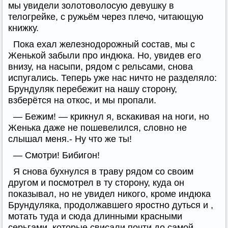
мы увидели золотоволосую девушку в
телогрейке, с ружьём через плечо, читающую
книжку.
Пока ехал железнодорожный состав, мы с
Женькой забыли про индюка. Но, увидев его
внизу, на насыпи, рядом с рельсами, снова
испугались. Теперь уже нас ничто не разделяло:
Брундуляк перебежит на нашу сторону,
взберётся на откос, и мы пропали.
— Бежим! — крикнул я, вскакивая на ноги, но
Женька даже не пошевелился, словно не
слышал меня.- Ну что же ты!
— Смотри! Бибигон!
Я снова бухнулся в траву рядом со своим
другом и посмотрел в ту сторону, куда он
показывал, но не увидел никого, кроме индюка
Брундуляка, продолжавшего яростно дуться и ,
мотать туда и сюда длинными красными
серьгами, которые свисали почти до самой