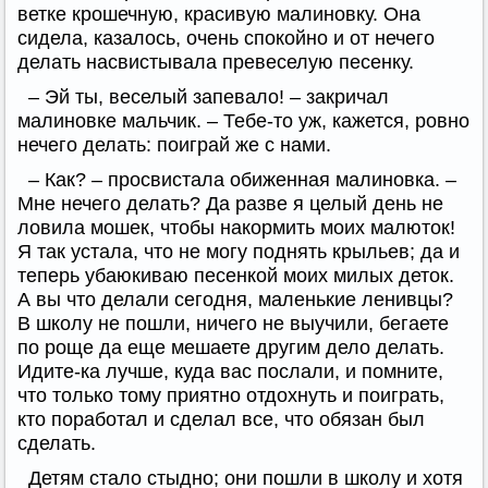
ветке крошечную, красивую малиновку. Она
сидела, казалось, очень спокойно и от нечего
делать насвистывала превеселую песенку.
– Эй ты, веселый запевало! – закричал
малиновке мальчик. – Тебе-то уж, кажется, ровно
нечего делать: поиграй же с нами.
– Как? – просвистала обиженная малиновка. –
Мне нечего делать? Да разве я целый день не
ловила мошек, чтобы накормить моих малюток!
Я так устала, что не могу поднять крыльев; да и
теперь убаюкиваю песенкой моих милых деток.
А вы что делали сегодня, маленькие ленивцы?
В школу не пошли, ничего не выучили, бегаете
по роще да еще мешаете другим дело делать.
Идите-ка лучше, куда вас послали, и помните,
что только тому приятно отдохнуть и поиграть,
кто поработал и сделал все, что обязан был
сделать.
Детям стало стыдно; они пошли в школу и хотя