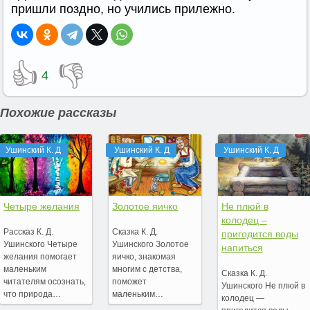
пришли поздно, но учились прилежно.
👍
👎
4
Похожие рассказы
Ушинский К. Д
Ушинский К. Д
Ушинский К. Д
Четыре желания
Золотое яичко
Не плюй в
колодец –
Рассказ К. Д.
Сказка К. Д.
пригодится воды
Ушинского Четыре
Ушинского Золотое
напиться
желания помогает
яичко, знакомая
маленьким
многим с детства,
Сказка К. Д.
читателям осознать,
поможет
Ушинского Не плюй в
что природа…
маленьким…
колодец —