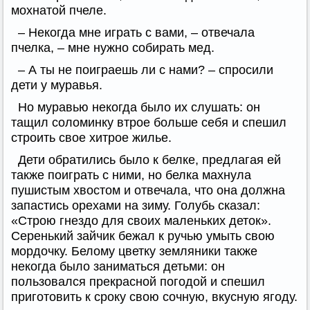
мохнатой пчеле.
– Некогда мне играть с вами, – отвечала
пчелка, – мне нужно собирать мед.
– А ты не поиграешь ли с нами? – спросили
дети у муравья.
Но муравью некогда было их слушать: он
тащил соломинку втрое больше себя и спешил
строить свое хитрое жилье.
Дети обратились было к белке, предлагая ей
также поиграть с ними, но белка махнула
пушистым хвостом и отвечала, что она должна
запастись орехами на зиму. Голубь сказал:
«Строю гнездо для своих маленьких деток».
Серенький зайчик бежал к ручью умыть свою
мордочку. Белому цветку земляники также
некогда было заниматься детьми: он
пользовался прекрасной погодой и спешил
приготовить к сроку свою сочную, вкусную ягоду.