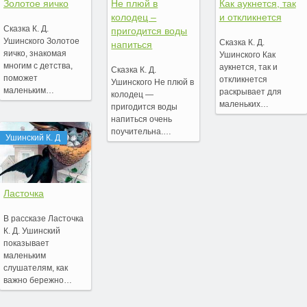
Золотое яичко
Не плюй в
Как аукнется, так
колодец –
и откликнется
Сказка К. Д.
пригодится воды
Ушинского Золотое
Сказка К. Д.
напиться
яичко, знакомая
Ушинского Как
многим с детства,
аукнется, так и
Сказка К. Д.
поможет
откликнется
Ушинского Не плюй в
маленьким…
раскрывает для
колодец —
маленьких…
пригодится воды
напиться очень
поучительна.…
Ушинский К. Д
Ласточка
В рассказе Ласточка
К. Д. Ушинский
показывает
маленьким
слушателям, как
важно бережно…