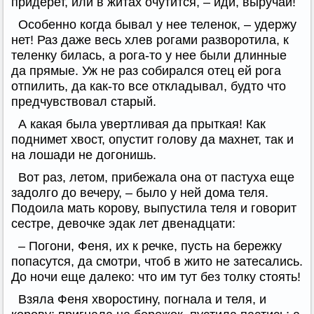
придерет, или в житах очутится, – иди, выручай!
Особенно когда бывал у нее теленок, – удержу
нет! Раз даже весь хлев рогами разворотила, к
теленку билась, а рога-то у нее были длинные
да прямые. Уж не раз собирался отец ей рога
отпилить, да как-то все откладывал, будто что
предчувствовал старый.
А какая была увертливая да прыткая! Как
поднимет хвост, опустит голову да махнет, так и
на лошади не догонишь.
Вот раз, летом, прибежала она от пастуха еще
задолго до вечеру, – было у ней дома теля.
Подоила мать корову, выпустила теля и говорит
сестре, девочке эдак лет двенадцати:
– Погони, Феня, их к речке, пусть на бережку
попасутся, да смотри, чтоб в жито не затесались.
До ночи еще далеко: что им тут без толку стоять!
Взяла Феня хворостину, погнала и теля, и