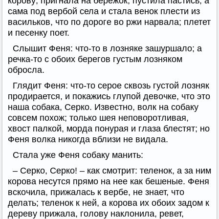
корову; пригнала на бережок, пустила пастись; а
сама под вербой села и стала венок плести из
васильков, что по дороге во ржи нарвала; плетет
и песенку поет.
Слышит Феня: что-то в лозняке зашуршало; а
речка-то с обоих берегов густым лозняком
обросла.
Глядит Феня: что-то серое сквозь густой лозняк
продирается, и покажись глупой девочке, что это
наша собака, Серко. Известно, волк на собаку
совсем похож; только шея неповоротливая,
хвост палкой, морда понурая и глаза блестят; но
Феня волка никогда вблизи не видала.
Стала уже Феня собаку манить:
– Серко, Серко! – как смотрит: теленок, а за ним
корова несутся прямо на нее как бешеные. Феня
вскочила, прижалась к вербе, не знает, что
делать; теленок к ней, а корова их обоих задом к
дереву прижала, голову наклонила, ревет,