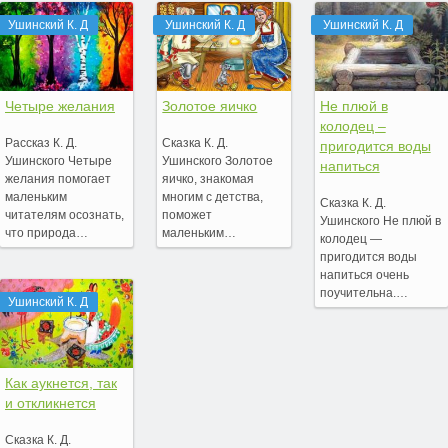
Ушинский К. Д
Ушинский К. Д
Ушинский К. Д
Четыре желания
Золотое яичко
Не плюй в
колодец –
Рассказ К. Д.
Сказка К. Д.
пригодится воды
Ушинского Четыре
Ушинского Золотое
напиться
желания помогает
яичко, знакомая
маленьким
многим с детства,
Сказка К. Д.
читателям осознать,
поможет
Ушинского Не плюй в
что природа…
маленьким…
колодец —
пригодится воды
напиться очень
поучительна.…
Ушинский К. Д
Как аукнется, так
и откликнется
Сказка К. Д.