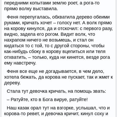
передними копытами землю роет, а рога-то
прямо волку выставила.
Феня перепугалась, обхватила дерево обеими
руками, кричать хочет – голосу нет. А волк прямо
на корову кинулся, да и отскочил: с первого разу,
видно, задела его рогом. Видит волк, что
нахрапом ничего не возьмешь, и стал он
кидаться то с той, то с другой стороны, чтобы
как-нибудь сбоку в корову вцепиться или теля
отхватить, – только, куда ни кинется, везде рога
ему навстречу.
Феня все еще не догадывается, в чем дело,
хотела бежать, да корова не пускает, так и жмет к
дереву.
Стала тут девочка кричать, на помощь звать:
– Ратуйте, кто в Бога вируе, ратуйте!
Наш казак орал тут на взгорке, услышал, что и
корова-то ревет, и девочка кричит, кинул соху и