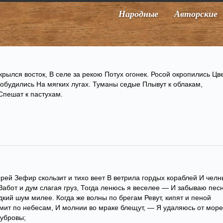
Народные
Авторские
рылся восток, В селе за рекою Потух огонек. Росой окропились Цв
робудились На мягких лугах. Туманы седые Плывут к облакам,
пешат к пастухам.
орей Зефир скользит и тихо веет В ветрила гордых кораблей И челн
Забот и дум слагая груз, Тогда ленюсь я веселее — И забываю пес
дкий шум милее. Когда же волны по брегам Ревут, кипят и пеной
емит по небесам, И молнии во мраке блещут, — Я удаляюсь от мор
убровы;