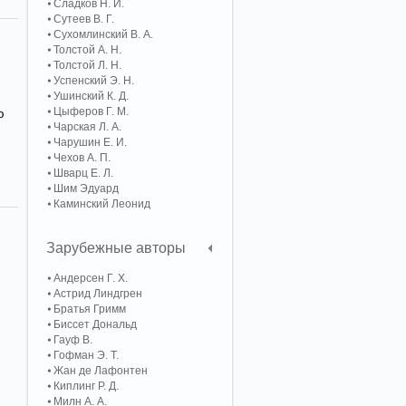
Сладков Н. И.
Сутеев В. Г.
Сухомлинский В. А.
Толстой А. Н.
Толстой Л. Н.
Успенский Э. Н.
Ушинский К. Д.
Цыферов Г. М.
ю
Чарская Л. А.
Чарушин Е. И.
Чехов А. П.
Шварц Е. Л.
Шим Эдуард
Каминский Леонид
Зарубежные авторы
Андерсен Г. Х.
Астрид Линдгрен
Братья Гримм
Биссет Дональд
Гауф В.
Гофман Э. Т.
Жан де Лафонтен
Киплинг Р. Д.
Милн А. А.