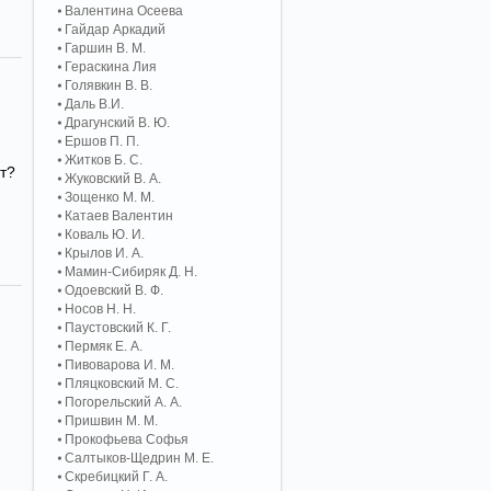
Валентина Осеева
Гайдар Аркадий
Гаршин В. М.
Гераскина Лия
Голявкин В. В.
Даль В.И.
Драгунский В. Ю.
Ершов П. П.
Житков Б. С.
т?
Жуковский В. А.
Зощенко М. М.
Катаев Валентин
Коваль Ю. И.
Крылов И. А.
Мамин-Сибиряк Д. Н.
Одоевский В. Ф.
Носов Н. Н.
Паустовский К. Г.
Пермяк Е. А.
Пивоварова И. М.
Пляцковский М. С.
Погорельский А. A.
Пришвин М. М.
Прокофьева Софья
Салтыков-Щедрин М. Е.
Скребицкий Г. А.