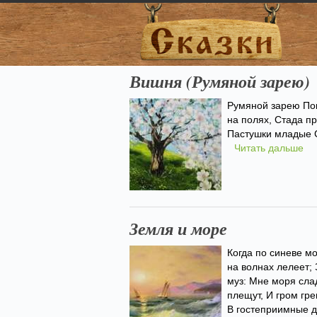
Вишня (Румяной зарею)
Румяной зарею Пок
на полях, Стада п
Пастушки младые С
Читать дальше
Земля и море
Когда по синеве м
на волнах лелеет; 
муз: Мне моря сла
плещут, И гром гр
В гостеприимные д