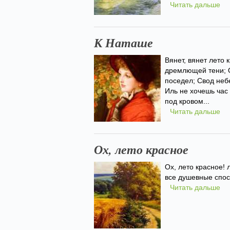
Читать дальше
К Наташе
Вянет, вянет лето 
дремлющей тени; О
поседел; Свод неб
Иль не хочешь час
под кровом...
Читать дальше
Ох, лето красное
Ох, лето красное! 
все душевные спосо
Читать дальше