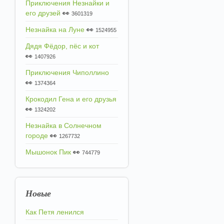
Приключения Незнайки и
его друзей
👀
3601319
Незнайка на Луне
👀
1524955
Дядя Фёдор, пёс и кот
👀
1407926
Приключения Чиполлино
👀
1374364
Крокодил Гена и его друзья
👀
1324202
Незнайка в Солнечном
городе
👀
1267732
Мышонок Пик
👀
744779
Новые
Как Петя ленился