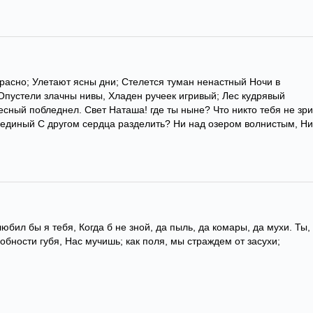
красно; Улетают ясны дни; Стелется туман ненастный Ночи в
пустели злачны нивы, Хладен ручеек игривый; Лес кудрявый
есный побледнел. Свет Наташа! где ты ныне? Что никто тебя не зри
 единый С другом сердца разделить? Ни над озером волнистым, Ни
любил бы я тебя, Когда б не зной, да пыль, да комары, да мухи. Ты,
бности губя, Нас мучишь; как поля, мы страждем от засухи;