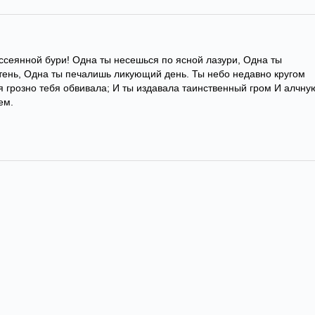
ссеянной бури! Одна ты несешься по ясной лазури, Одна ты
ень, Одна ты печалишь ликующий день. Ты небо недавно кругом
я грозно тебя обвивала; И ты издавала таинственный гром И алчну
ем.