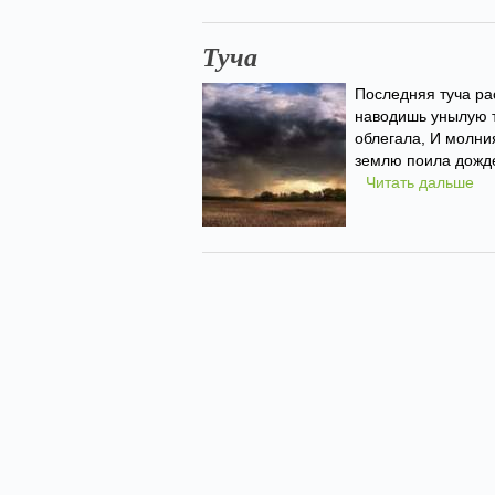
Туча
Последняя туча ра
наводишь унылую т
облегала, И молни
землю поила дожд
Читать дальше