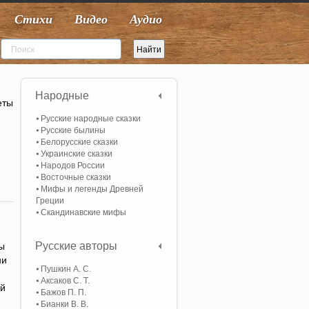
Стихи
Видео
Аудио
Народные
еты
Русские народные сказки
Русские былины
Белорусские сказки
Украинские сказки
Народов России
Восточные сказки
Мифы и легенды Древней
Греции
Скандинавские мифы
Русские авторы
ы
ни
Пушкин А. С.
Аксаков С. Т.
ей
Бажов П. П.
Бианки В. В.