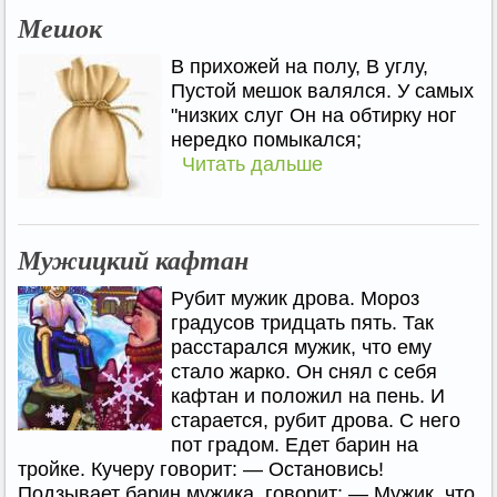
Мешок
В прихожей на полу, В углу,
Пустой мешок валялся. У самых
"низких слуг Он на обтирку ног
нередко помыкался;
Читать дальше
Мужицкий кафтан
Рубит мужик дрова. Мороз
градусов тридцать пять. Так
расстарался мужик, что ему
стало жарко. Он снял с себя
кафтан и положил на пень. И
старается, рубит дрова. С него
пот градом. Едет барин на
тройке. Кучеру говорит: — Остановись!
Подзывает барин мужика, говорит: — Мужик, что