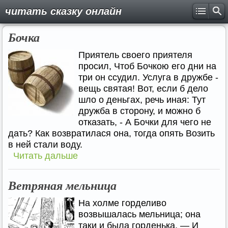
читать сказку онлайн
Бочка
Приятель своего приятеля
просил, Чтоб Бочкою его дни на
три он ссудил. Услуга в дружбе -
вещь святая! Вот, если б дело
шло о деньгах, речь иная: Тут
дружба в сторону, и можно б
отказать, - А Бочки для чего не
дать? Как возвратилася она, тогда опять Возить
в ней стали воду.
Читать дальше
Ветряная мельница
На холме горделиво
возвышалась мельница; она
таки и была горденька. — И