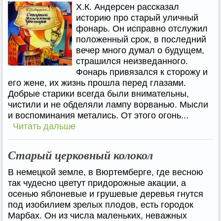
Х.К. Андерсен рассказал
историю про старый уличный
фонарь. Он исправно отслужил
положенный срок, в последний
вечер много думал о будущем,
страшился неизведанного.
Фонарь привязался к сторожу и
его жене, их жизнь прошла перед глазами.
Добрые старики всегда были внимательны,
чистили и не обделяли лампу ворванью. Мысли
и воспоминания метались. От этого огонь...
Читать дальше
Старый церковный колокол
В немецкой земле, в Вюртемберге, где весною
так чудесно цветут придорожные акации, а
осенью яблоневые и грушевые деревья гнутся
под изобилием зрелых плодов, есть городок
Марбах. Он из числа маленьких, неважных