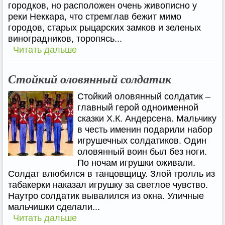
городков, но расположен очень живописно у
реки Неккара, что стремглав бежит мимо
городов, старых рыцарских замков и зеленых
виноградников, торопясь...
Читать дальше
Стойкий оловянный солдатик
Стойкий оловянный солдатик –
главный герой одноименной
сказки Х.К. Андерсена. Мальчику
в честь именин подарили набор
игрушечных солдатиков. Один
оловянный воин был без ноги.
По ночам игрушки оживали.
Солдат влюбился в танцовщицу. Злой тролль из
табакерки наказал игрушку за светлое чувство.
Наутро солдатик вывалился из окна. Уличные
мальчишки сделали...
Читать дальше