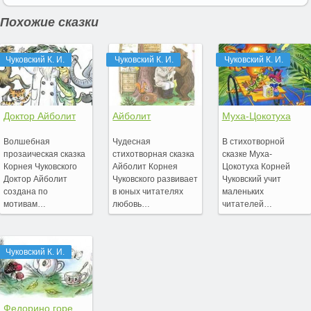
Похожие сказки
Чуковский К. И.
Чуковский К. И.
Чуковский К. И.
Доктор Айболит
Айболит
Муха-Цокотуха
Волшебная
Чудесная
В стихотворной
прозаическая сказка
стихотворная сказка
сказке Муха-
Корнея Чуковского
Айболит Корнея
Цокотуха Корней
Доктор Айболит
Чуковского развивает
Чуковский учит
создана по
в юных читателях
маленьких
мотивам…
любовь…
читателей…
Чуковский К. И.
Федорино горе