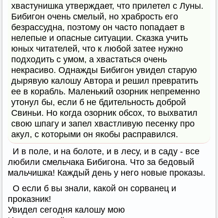
хвастунишка утверждает, что прилетел с Луны.
Бибигон очень смелый, но храбрость его
безрассудна, поэтому он часто попадает в
нелепые и опасные ситуации. Сказка учить
юных читателей, что к любой затее нужно
подходить с умом, а хвастаться очень
некрасиво. Однажды Бибигон увидел старую
дырявую калошу Автора и решил превратить
ее в корабль. Маленький озорник непременно
утонул бы, если б не бдительность доброй
Свиньи. Но когда озорник обсох, то выхватил
свою шпагу и запел хвастливую песенку про
акул, с которыми он якобы расправился.
И в поле, и на болоте, и в лесу, и в саду - все
любили смельчака Бибигона. Что за бедовый
мальчишка! Каждый день у него новые проказы.
О если б вы знали, какой он сорванец и
проказник!
Увидел сегодня калошу мою