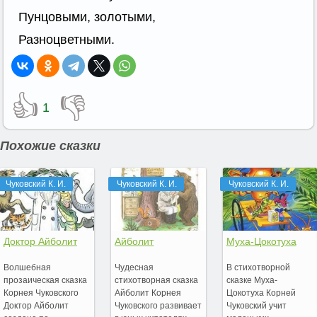
Пунцовыми, золотыми,
Разноцветными.
👍
👎
1
Похожие сказки
Чуковский К. И.
Чуковский К. И.
Чуковский К. И.
Доктор Айболит
Айболит
Муха-Цокотуха
Волшебная
Чудесная
В стихотворной
прозаическая сказка
стихотворная сказка
сказке Муха-
Корнея Чуковского
Айболит Корнея
Цокотуха Корней
Доктор Айболит
Чуковского развивает
Чуковский учит