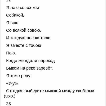
22
Я лаю со всякой
Собакой,
Я вою
Со всякой совою,
И каждую песню твою
Я вместе с тобою
Пою.
Когда же вдали пароход
Быком на реке заревёт,
Я тоже реву:
«У-у!»
Отгадка: выберите мышкой между скобками
(Эхо.)
23