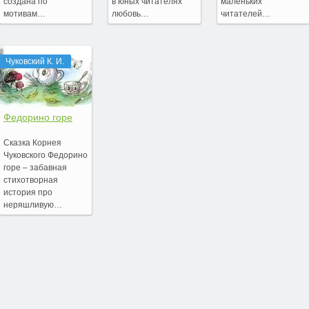
создана по
в юных читателях
маленьких
мотивам…
любовь…
читателей…
Чуковский К. И.
Федорино горе
Сказка Корнея
Чуковского Федорино
горе – забавная
стихотворная
история про
неряшливую…