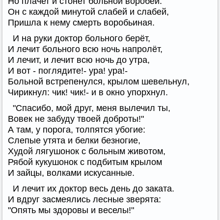
Но плачет и стонет больной воробей.
Он с каждой минутой слабей и слабей,
Пришла к нему смерть воробьиная.
И на руки доктор больного берёт,
И лечит больного всю ночь напролёт,
И лечит, и лечит всю ночь до утра,
И вот - поглядите!- ура! ура!-
Больной встрепенулся, крылом шевельнул,
Чирикнул: чик! чик!- и в окно упорхнул.
"Спасибо, мой друг, меня вылечил ты,
Вовек не забуду твоей доброты!"
А там, у порога, толпятся убогие:
Слепые утята и белки безногие,
Худой лягушонок с больным животом,
Рябой кукушонок с подбитым крылом
И зайцы, волками искусанные.
И лечит их доктор весь день до заката.
И вдруг засмеялись лесные зверята:
"Опять мы здоровы и веселы!"