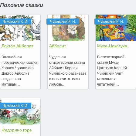
Похожие сказки
Чуковский К. И.
Чуковский К. И.
Чуковский К. И.
Доктор Айболит
Айболит
Муха-Цокотуха
Волшебная
Чудесная
В стихотворной
прозаическая сказка
стихотворная сказка
сказке Муха-
Корнея Чуковского
Айболит Корнея
Цокотуха Корней
Доктор Айболит
Чуковского развивает
Чуковский учит
создана по
в юных читателях
маленьких
мотивам…
любовь…
читателей…
Чуковский К. И.
Федорино горе