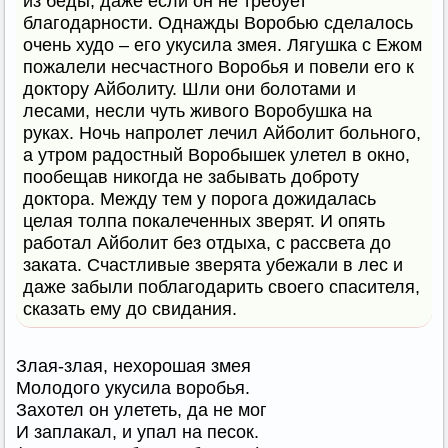
из беды, даже если он не требует
благодарности. Однажды Воробью сделалось
очень худо – его укусила змея. Лягушка с Ежом
пожалели несчастного Воробья и повели его к
доктору Айболиту. Шли они болотами и
лесами, несли чуть живого Воробушка на
руках. Ночь напролет лечил Айболит больного,
а утром радостный Воробышек улетел в окно,
пообещав никогда не забывать доброту
доктора. Между тем у порога дожидалась
целая толпа покалеченных зверят. И опять
работал Айболит без отдыха, с рассвета до
заката. Счастливые зверята убежали в лес и
даже забыли поблагодарить своего спасителя,
сказать ему до свидания.
Злая-злая, нехорошая змея
Молодого укусила воробья.
Захотел он улететь, да не мог
И заплакал, и упал на песок.