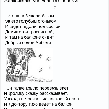
Жалко-жалко мне больного воробья!
II
И они побежали бегом
За его голубым огоньком
И видят: вдали под сосной
Домик стоит расписной,
И там на балконе сидит
Добрый седой Айболит.
Он галке крыло перевязывает
И кролику сказку рассказывает.
У входа встречает их ласковый слон
И к доктору тихо ведёт на балкон,