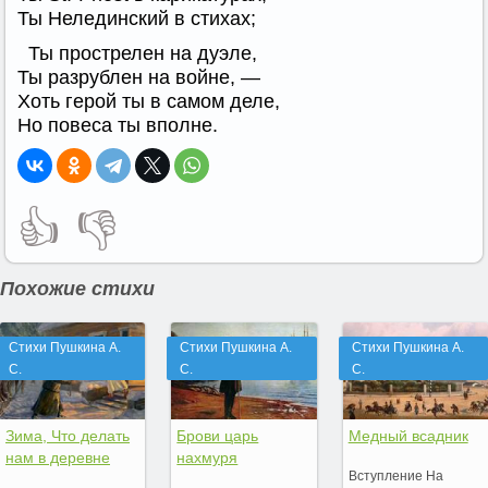
Ты Нелединский в стихах;
Ты прострелен на дуэле,
Ты разрублен на войне, —
Хоть герой ты в самом деле,
Но повеса ты вполне.
👍
👎
Похожие стихи
Стихи Пушкина А.
Стихи Пушкина А.
Стихи Пушкина А.
С.
С.
С.
Зима, Что делать
Брови царь
Медный всадник
нам в деревне
нахмуря
Вступление На