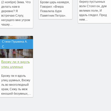
берегу пустынных
(2 ноября) Зима. Что
Брови царь нахмуря,
волн Стоял он, дум
делать нам в
Говорил: «Вчера
великих полн, И
деревне? Я
Повалила буря
вдаль глядел. Пред
встречаю Слугу,
Памятник Петра».
ним…
несущего мне утром
чашку…
Стихи Пушкина А.
С.
Брожу ли я вдоль
улиц шумных
Брожу ли я вдоль
улиц шумных, Вхожу
ль во многолюдный
храм, Сижу ль меж
юношей безумных,…