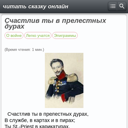
читать сказку онлайн
Счастлив ты в прелестных
дурах
О войне
Легко учатся
Эпиграммы
(Время чтения: 1 мин.)
Счастлив ты в прелестных дурах,
В службе, в картах и в пирах;
Ты St.-Priest в карикатурах,