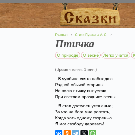
Главная
Стихи Пушкина А. С.
Птичка
О природе
О весне
Легко учатся
(Время чтения: 1 мин.)
В чужбине свято наблюдаю
Родной обычай старины:
На волю птичку выпускаю
При светлом празднике весны.
Я стал доступен утешенью;
За что на бога мне роптать,
Когда хоть одному творенью
Я мог свободу даровать!