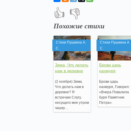
👍
👎
Похожие стихи
Стихи Пушкина А.
Стихи Пушкина А.
С.
С.
Зима, Что делать
Брови царь
нам в деревне
нахмуря
(2 ноября) Зима.
Брови царь
Что делать нам в
нахмуря, Говорил:
деревне? Я
«Вчера Повалила
встречаю Слугу,
буря Памятник
несущего мне утром
Петра».
чашку…