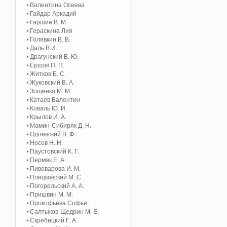
Валентина Осеева
Гайдар Аркадий
Гаршин В. М.
Гераскина Лия
Голявкин В. В.
Даль В.И.
Драгунский В. Ю.
Ершов П. П.
Житков Б. С.
Жуковский В. А.
Зощенко М. М.
Катаев Валентин
Коваль Ю. И.
Крылов И. А.
Мамин-Сибиряк Д. Н.
Одоевский В. Ф.
Носов Н. Н.
Паустовский К. Г.
Пермяк Е. А.
Пивоварова И. М.
Пляцковский М. С.
Погорельский А. A.
Пришвин М. М.
Прокофьева Софья
Салтыков-Щедрин М. Е.
Скребицкий Г. А.