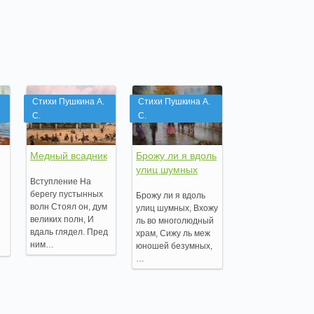
Стихи Пушкина А.
Стихи Пушкина А.
С.
С.
Медный всадник
Брожу ли я вдоль
улиц шумных
Вступление На
берегу пустынных
Брожу ли я вдоль
волн Стоял он, дум
улиц шумных, Вхожу
великих полн, И
ль во многолюдный
вдаль глядел. Пред
храм, Сижу ль меж
ним…
юношей безумных,
…