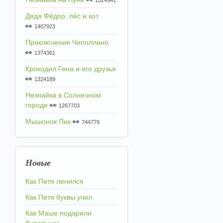
1524941
Дядя Фёдор, пёс и кот
👀
1407923
Приключения Чиполлино
👀
1374361
Крокодил Гена и его друзья
👀
1324189
Незнайка в Солнечном
городе
👀
1267703
Мышонок Пик
👀
744779
Новые
Как Петя ленился
Как Петя буквы учил
Как Маше подарили