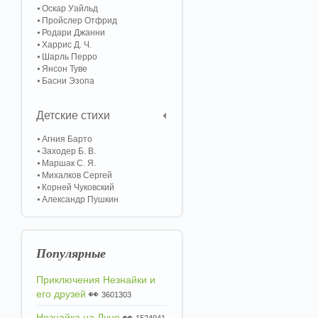
Оскар Уайльд
Пройслер Отфрид
Родари Джанни
Харрис Д. Ч.
Шарль Перро
Янсон Туве
Басни Эзопа
Детские стихи
Агния Барто
Заходер Б. В.
Маршак С. Я.
Михалков Сергей
Корней Чуковский
Александр Пушкин
Популярные
Приключения Незнайки и
его друзей
👀
3601303
Незнайка на Луне
👀