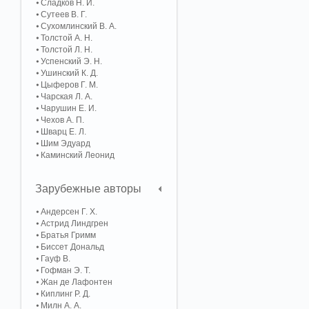
Сладков Н. И.
Сутеев В. Г.
Сухомлинский В. А.
Толстой А. Н.
Толстой Л. Н.
Успенский Э. Н.
Ушинский К. Д.
Цыферов Г. М.
Чарская Л. А.
Чарушин Е. И.
Чехов А. П.
Шварц Е. Л.
Шим Эдуард
Каминский Леонид
Зарубежные авторы
Андерсен Г. Х.
Астрид Линдгрен
Братья Гримм
Биссет Дональд
Гауф В.
Гофман Э. Т.
Жан де Лафонтен
Киплинг Р. Д.
Милн А. А.