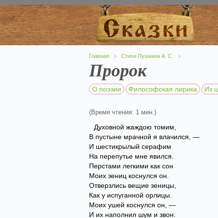
Главная
Стихи Пушкина А. С.
Пророк
О поэзии
Философская лирика
Из 
(Время чтения: 1 мин.)
Духовной жаждою томим,
В пустыне мрачной я влачился, —
И шестикрылый серафим
На перепутье мне явился.
Перстами легкими как сон
Моих зениц коснулся он.
Отверзлись вещие зеницы,
Как у испуганной орлицы.
Моих ушей коснулся он, —
И их наполнил шум и звон: