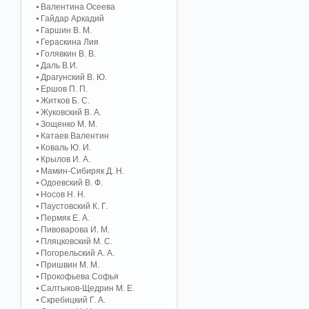
Валентина Осеева
Гайдар Аркадий
Гаршин В. М.
Гераскина Лия
Голявкин В. В.
Даль В.И.
Драгунский В. Ю.
Ершов П. П.
Житков Б. С.
Жуковский В. А.
Зощенко М. М.
Катаев Валентин
Коваль Ю. И.
Крылов И. А.
Мамин-Сибиряк Д. Н.
Одоевский В. Ф.
Носов Н. Н.
Паустовский К. Г.
Пермяк Е. А.
Пивоварова И. М.
Пляцковский М. С.
Погорельский А. A.
Пришвин М. М.
Прокофьева Софья
Салтыков-Щедрин М. Е.
Скребицкий Г. А.