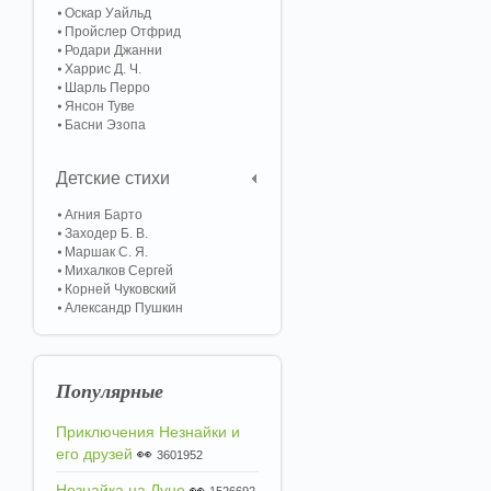
Оскар Уайльд
Пройслер Отфрид
Родари Джанни
Харрис Д. Ч.
Шарль Перро
Янсон Туве
Басни Эзопа
Детские стихи
Агния Барто
Заходер Б. В.
Маршак С. Я.
Михалков Сергей
Корней Чуковский
Александр Пушкин
Популярные
Приключения Незнайки и
его друзей
👀
3601952
Незнайка на Луне
👀