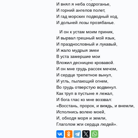
И внял я неба содроганье,
И горний ангелов полет,
И гад морских подводный ход,
И дольней лозы прозябанье.
И он к устам моим приник,
И вырвал грешный мой язык,
И празднословный и лукавый,
И жало мудрыя змеи
В уста замершие мои
Вложил десницею кровавой.
И он мне грудь рассек мечом,
И сердце трепетное вынул,
И угль, пылающий огнем,
Во грудь отверстую водвинул.
Как труп в пустыне я лежал,
И бога глас ко мне воззвал:
«Восстань, пророк, и виждь, и внемли,
Исполнись волею моей,
И, обходя моря и земли,
Глаголом жги сердца людей».