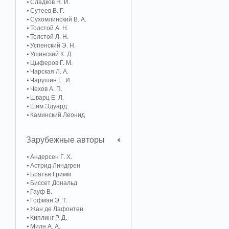
Сладков Н. И.
Сутеев В. Г.
Сухомлинский В. А.
Толстой А. Н.
Толстой Л. Н.
Успенский Э. Н.
Ушинский К. Д.
Цыферов Г. М.
Чарская Л. А.
Чарушин Е. И.
Чехов А. П.
Шварц Е. Л.
Шим Эдуард
Каминский Леонид
Зарубежные авторы
Андерсен Г. Х.
Астрид Линдгрен
Братья Гримм
Биссет Дональд
Гауф В.
Гофман Э. Т.
Жан де Лафонтен
Киплинг Р. Д.
Милн А. А.