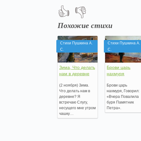
👍
👎
Похожие стихи
Стихи Пушкина А.
Стихи Пушкина А.
С.
С.
Зима, Что делать
Брови царь
нам в деревне
нахмуря
(2 ноября) Зима.
Брови царь
Что делать нам в
нахмуря, Говорил:
деревне? Я
«Вчера Повалила
встречаю Слугу,
буря Памятник
несущего мне утром
Петра».
чашку…