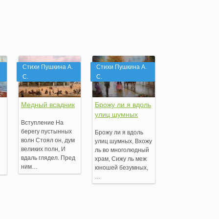
Стихи Пушкина А.
Стихи Пушкина А.
С.
С.
Медный всадник
Брожу ли я вдоль
улиц шумных
Вступление На
берегу пустынных
Брожу ли я вдоль
волн Стоял он, дум
улиц шумных, Вхожу
великих полн, И
ль во многолюдный
вдаль глядел. Пред
храм, Сижу ль меж
ним…
юношей безумных,
…