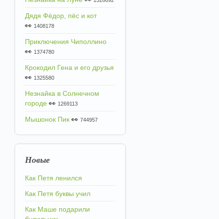
1526692
Дядя Фёдор, пёс и кот
👀
1408178
Приключения Чиполлино
👀
1374780
Крокодил Гена и его друзья
👀
1325580
Незнайка в Солнечном
городе
👀
1269113
Мышонок Пик
👀
744957
Новые
Как Петя ленился
Как Петя буквы учил
Как Маше подарили