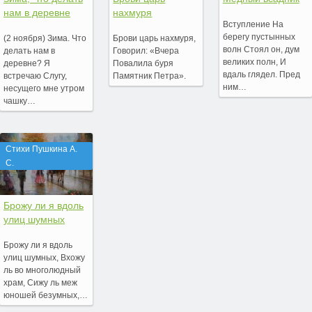
нам в деревне
нахмуря
Вступление На
берегу пустынных
(2 ноября) Зима. Что
Брови царь нахмуря,
волн Стоял он, дум
делать нам в
Говорил: «Вчера
великих полн, И
деревне? Я
Повалила буря
вдаль глядел. Пред
встречаю Слугу,
Памятник Петра».
ним…
несущего мне утром
чашку…
Стихи Пушкина А.
С.
Брожу ли я вдоль
улиц шумных
Брожу ли я вдоль
улиц шумных, Вхожу
ль во многолюдный
храм, Сижу ль меж
юношей безумных,…