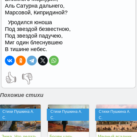
Аль Сатурна дальнего,
Марсовой, Кипридиной?
Уродился юноша
Под звездой безвестною,
Под звездой падучею,
Миг один блеснувшею
В тишине небес.
👍
👎
Похожие стихи
Стихи Пушкина А.
Стихи Пушкина А.
Стихи Пушкина А.
С.
С.
С.
Зима, Что делать
Брови царь
Медный всадник