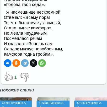
«Голова твоя седа».
Я насмешнице нескромной
Отвечал: «Всему пopa!
То, что было мускус темный,
Стало нынче камфора».
Но Леила неудачным
Посмеялася речам
И сказала: «Знаешь сам:
Сладок мускус новобрачным,
Камфора годна гробам».
👍
👎
1
Похожие стихи
Стихи Пушкина А.
Стихи Пушкина А.
Стихи Пушкина А.