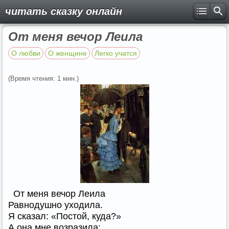
читать сказку онлайн
От меня вечор Леила
О любви
О женщине
Легко учатся
(Время чтения: 1 мин.)
От меня вечор Леила
Равнодушно уходила.
Я сказал: «Постой, куда?»
А она мне возразила: