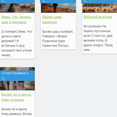
С.
С.
С.
Зима, Что делать
Брови царь
Медный всадник
нам в деревне
нахмуря
Вступление На
берегу пустынных
(2 ноября) Зима. Что
Брови царь нахмуря,
волн Стоял он, дум
делать нам в
Говорил: «Вчера
великих полн, И
деревне? Я
Повалила буря
вдаль глядел. Пред
встречаю Слугу,
Памятник Петра».
ним…
несущего мне утром
чашку…
Стихи Пушкина А.
С.
Брожу ли я вдоль
улиц шумных
Брожу ли я вдоль
улиц шумных, Вхожу