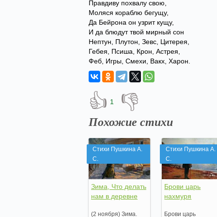
Правдиву похвалу свою,
Моляся кораблю бегущу,
Да Бейрона он узрит кущу,
И да блюдут твой мирный сон
Нептун, Плутон, Зевс, Цитерея,
Гебея, Псиша, Крон, Астрея,
Феб, Игры, Смехи, Вакх, Харон.
👍
👎
1
Похожие стихи
Стихи Пушкина А.
Стихи Пушкина А.
С.
С.
Зима, Что делать
Брови царь
нам в деревне
нахмуря
(2 ноября) Зима.
Брови царь