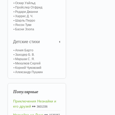
Оскар Уайльд
Пройслер Отфрид
Родари Джанни
Харрис Д. Ч.
Шарль Перро
Янсон Туве
Басни Эзопа
Детские стихи
Агния Барто
Заходер Б. В.
Маршак С. Я.
Михалков Сергей
Корней Чуковский
Александр Пушкин
Популярные
Приключения Незнайки и
его друзей
👀
3601336
Незнайка на Луне
👀