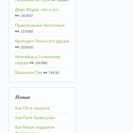
1525087
Дядя Фёдор, пёс и кот
👀
1407947
Приключения Чиполлино
👀
1374368
Крокодил Гена и его друзья
👀
1324320
Незнайка в Солнечном
городе
👀
1267882
Мышонок Пик
👀
744782
Новые
Как Петя ленился
Как Петя буквы учил
Как Маше подарили