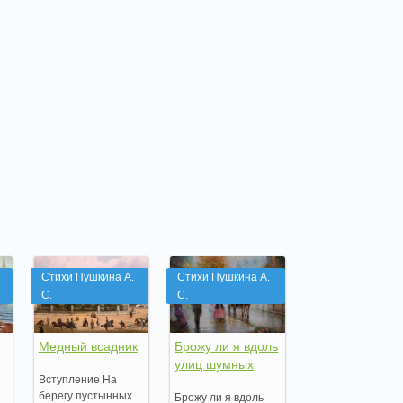
Стихи Пушкина А.
Стихи Пушкина А.
С.
С.
Медный всадник
Брожу ли я вдоль
улиц шумных
Вступление На
берегу пустынных
Брожу ли я вдоль