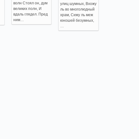
волн Стоял он, дум
улиц шумных, Вхожу
великих полн, И
ль во многолюдный
вдаль глядел. Пред
храм, Сижу ль меж
ним…
юношей безумных,
…