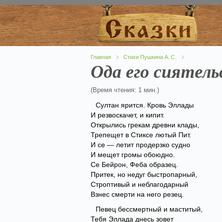
Главная
Стихи Пушкина А. С.
Ода его сиятел
(Время чтения: 1 мин.)
Султан ярится. Кровь Эллады
И peзвocкачет, и кипит.
Открылись грекам древни клады,
Трепещет в Стиксе лютый Пит.
И се — летит продерзко судно
И мещет громы обоюдно.
Се Бейрон, Феба образец.
Притек, но недуг быстропарный,
Строптивый и неблагодарный
Взнес смерти на него резец.
Певец бессмертный и маститый,
Тебя Эллада днесь зовет