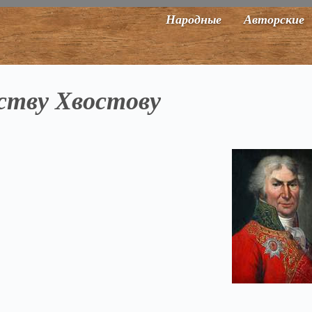
Народные
Авторские
ьству Хвостову