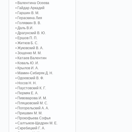
Валентина Осеева
Гайдар Аркадий
Гаршин В. М.
Гераскина Лия
Голявкин В. В.
Даль В.И.
Драгунский В. Ю.
Ершов П. П.
Житков Б. С.
Жуковский В. А.
Зощенко М. М.
Катаев Валентин
Коваль Ю. И.
Крылов И. А.
Мамин-Сибиряк Д. Н.
Одоевский В. Ф.
Носов Н. Н.
Паустовский К. Г.
Пермяк Е. А.
Пивоварова И. М.
Пляцковский М. С.
Погорельский А. A.
Пришвин М. М.
Прокофьева Софья
Салтыков-Щедрин М. Е.
Скребицкий Г. А.