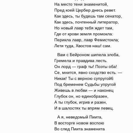
На место тени знаменитой,
Пред коей Цербер днесь ревет.
Как здесь, ты будешь там сенатор,
Как здесь, почтенный литератор,
Но новый лавр тебя ждет там,
Где от крови земля промокла:
Перикла лавр, лавр Фемистокла;
Лети туда, Хвостов наш! сам.
Вам с Бейроном шипела злоба,
Гремела и правдива лесть.
Он лорд — граф ты! Поэты оба!
Се, мнится, явно сходство есть. —
Никак! Ты с верною супругой6
Под бременем Судьбы упругой
Живешь в любви — и наконец
Глубок он, но единобразен,
А ты глубок, игрив и разен,
И в шалостях ты впрям певец.
А я, неведомый Пиита,
В восторге новом воспою
Во след Пиита знаменита