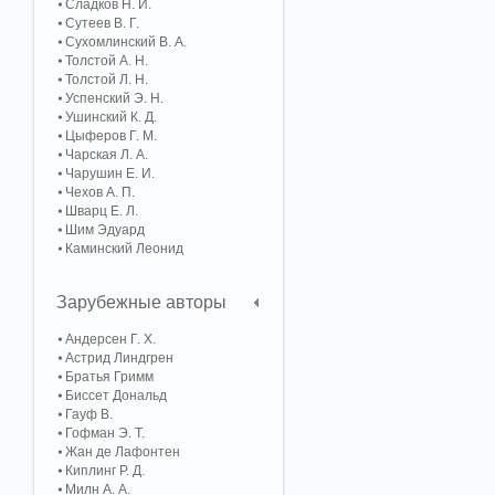
Сладков Н. И.
Сутеев В. Г.
Сухомлинский В. А.
Толстой А. Н.
Толстой Л. Н.
Успенский Э. Н.
Ушинский К. Д.
Цыферов Г. М.
Чарская Л. А.
Чарушин Е. И.
Чехов А. П.
Шварц Е. Л.
Шим Эдуард
Каминский Леонид
Зарубежные авторы
Андерсен Г. Х.
Астрид Линдгрен
Братья Гримм
Биссет Дональд
Гауф В.
Гофман Э. Т.
Жан де Лафонтен
Киплинг Р. Д.
Милн А. А.