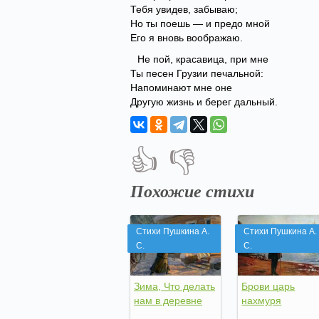
Тебя увидев, забываю;
Но ты поешь — и предо мной
Его я вновь воображаю.
Не пой, красавица, при мне
Ты песен Грузии печальной:
Напоминают мне оне
Другую жизнь и берег дальный.
👍
👎
Похожие стихи
Стихи Пушкина А.
Стихи Пушкина А.
С.
С.
Зима, Что делать
Брови царь
нам в деревне
нахмуря