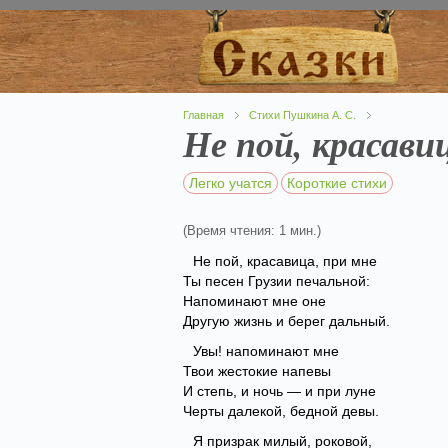
Главная
Стихи Пушкина А. С.
Не пой, красави
Легко учатся
Короткие стихи
(Время чтения: 1 мин.)
Не пой, красавица, при мне
Ты песен Грузии печальной:
Напоминают мне оне
Другую жизнь и берег дальный.
Увы! напоминают мне
Твои жестокие напевы
И степь, и ночь — и при луне
Черты далекой, бедной девы.
Я призрак милый, роковой,