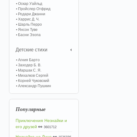
Оскар Уайльд
Пройслер Отфрид
Родари Джанни
Харрис Д. Ч.
Шарль Перро
Янсон Туве
Басни Эзопа
Детские стихи
Агния Барто
Заходер Б. В.
Маршак С. Я.
Михалков Сергей
Корней Чуковский
Александр Пушкин
Популярные
Приключения Незнайки и
его друзей
👀
3601712
Незнайка на Луне
👀