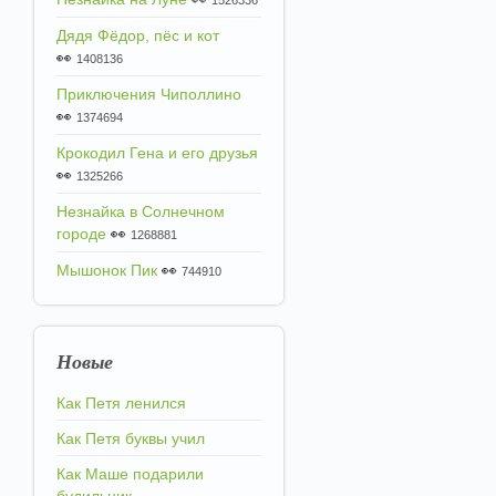
1526336
Дядя Фёдор, пёс и кот
👀
1408136
Приключения Чиполлино
👀
1374694
Крокодил Гена и его друзья
👀
1325266
Незнайка в Солнечном
городе
👀
1268881
Мышонок Пик
👀
744910
Новые
Как Петя ленился
Как Петя буквы учил
Как Маше подарили