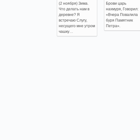
(2 ноября) Зима.
Брови царь
Что делать нам в
нахмуря, Говорил:
деревне? Я
«Вчера Повалила
встречаю Слугу,
буря Памятник
несущего мне утром
Петра».
чашку…