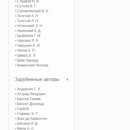
Сладков Н. И.
Сутеев В. Г.
Сухомлинский В. А.
Толстой А. Н.
Толстой Л. Н.
Успенский Э. Н.
Ушинский К. Д.
Цыферов Г. М.
Чарская Л. А.
Чарушин Е. И.
Чехов А. П.
Шварц Е. Л.
Шим Эдуард
Каминский Леонид
Зарубежные авторы
Андерсен Г. Х.
Астрид Линдгрен
Братья Гримм
Биссет Дональд
Гауф В.
Гофман Э. Т.
Жан де Лафонтен
Киплинг Р. Д.
Милн А. А.