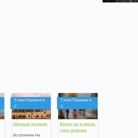
Стихи Пушкина А.
Стихи Пушкина А.
С.
С.
Медный всадник
Брожу ли я вдоль
улиц шумных
Вступление На