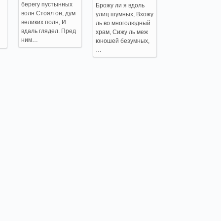
берегу пустынных
Брожу ли я вдоль
волн Стоял он, дум
улиц шумных, Вхожу
великих полн, И
ль во многолюдный
вдаль глядел. Пред
храм, Сижу ль меж
ним…
юношей безумных,
…