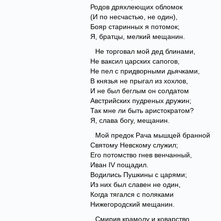
Родов дряхлеющих обломок
(И по несчастью, не один),
Бояр старинных я потомок;
Я, братцы, мелкий мещанин.
Не торговал мой дед блинами,
Не ваксил царских сапогов,
Не пел с придворными дьячками,
В князья не прыгал из хохлов,
И не был беглым он солдатом
Австрийских пудреных дружин;
Так мне ли быть аристократом?
Я, слава богу, мещанин.
Мой предок Рача мышцей бранной
Святому Невскому служил;
Его потомство гнев венчанный,
Иван IV пощадил.
Водились Пушкины с царями;
Из них был славен не один,
Когда тягался с поляками
Нижегородский мещанин.
Смирив крамолу и коварство