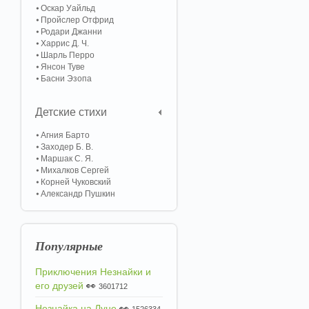
Оскар Уайльд
Пройслер Отфрид
Родари Джанни
Харрис Д. Ч.
Шарль Перро
Янсон Туве
Басни Эзопа
Детские стихи
Агния Барто
Заходер Б. В.
Маршак С. Я.
Михалков Сергей
Корней Чуковский
Александр Пушкин
Популярные
Приключения Незнайки и
его друзей
👀
3601712
Незнайка на Луне
👀