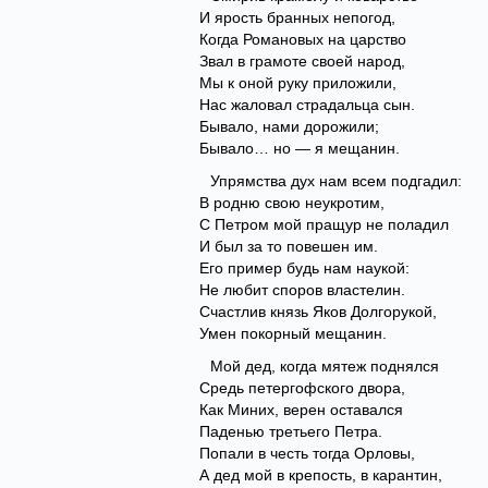
И ярость бранных непогод,
Когда Романовых на царство
Звал в грамоте своей народ,
Мы к оной руку приложили,
Нас жаловал страдальца сын.
Бывало, нами дорожили;
Бывало… но — я мещанин.
Упрямства дух нам всем подгадил:
В родню свою неукротим,
С Петром мой пращур не поладил
И был за то повешен им.
Его пример будь нам наукой:
Не любит споров властелин.
Счастлив князь Яков Долгорукой,
Умен покорный мещанин.
Мой дед, когда мятеж поднялся
Средь петергофского двора,
Как Миних, верен оставался
Паденью третьего Петра.
Попали в честь тогда Орловы,
А дед мой в крепость, в карантин,