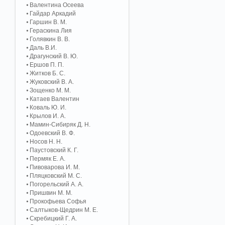
Валентина Осеева
Гайдар Аркадий
Гаршин В. М.
Гераскина Лия
Голявкин В. В.
Даль В.И.
Драгунский В. Ю.
Ершов П. П.
Житков Б. С.
Жуковский В. А.
Зощенко М. М.
Катаев Валентин
Коваль Ю. И.
Крылов И. А.
Мамин-Сибиряк Д. Н.
Одоевский В. Ф.
Носов Н. Н.
Паустовский К. Г.
Пермяк Е. А.
Пивоварова И. М.
Пляцковский М. С.
Погорельский А. A.
Пришвин М. М.
Прокофьева Софья
Салтыков-Щедрин М. Е.
Скребицкий Г. А.