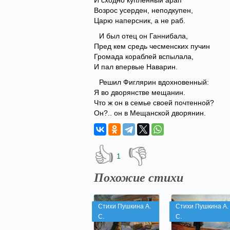
И сходно купленный арап
Возрос усерден, неподкупен,
Царю наперсник, а не раб.
И был отец он Ганнибала,
Пред кем средь чесменских пучин
Громада кораблей вспылала,
И пал впервые Наварин.
Решил Фиглярин вдохновенный:
Я во дворянстве мещанин.
Что ж он в семье своей почтенной?
Он?.. он в Мещанской дворянин.
👍
👎
1
Похожие стихи
Стихи Пушкина А.
Стихи Пушкина А.
С.
С.