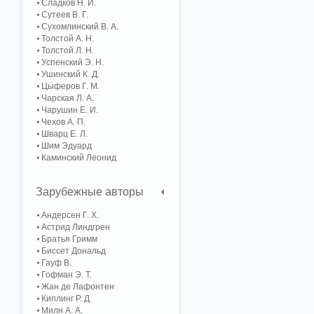
Сладков Н. И.
Сутеев В. Г.
Сухомлинский В. А.
Толстой А. Н.
Толстой Л. Н.
Успенский Э. Н.
Ушинский К. Д.
Цыферов Г. М.
Чарская Л. А.
Чарушин Е. И.
Чехов А. П.
Шварц Е. Л.
Шим Эдуард
Каминский Леонид
Зарубежные авторы
Андерсен Г. Х.
Астрид Линдгрен
Братья Гримм
Биссет Дональд
Гауф В.
Гофман Э. Т.
Жан де Лафонтен
Киплинг Р. Д.
Милн А. А.