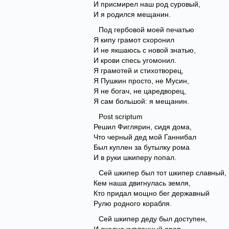
И присмирел наш род суровый,
И я родился мещанин.
Под гербовой моей печатью
Я кипу грамот схоронил
И не якшаюсь с новой знатью,
И крови спесь угомонил.
Я грамотей и стихотворец,
Я Пушкин просто, не Мусин,
Я не богач, не царедворец,
Я сам большой: я мещанин.
Post scriptum
Решил Фиглярин, сидя дома,
Что черный дед мой Ганнибал
Был куплен за бутылку рома
И в руки шкиперу попал.
Сей шкипер был тот шкипер славный,
Кем наша двигнулась земля,
Кто придал мощно бег державный
Рулю родного корабля.
Сей шкипер деду был доступен,