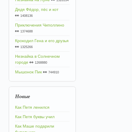
1526334
Дядя Фёдор, пёс и кот
👀
1408136
Приключения Чиполлино
👀
1374688
Крокодил Гена и его друзья
👀
1325266
Незнайка в Солнечном
городе
👀
1268880
Мышонок Пик
👀
744910
Новые
Как Петя ленился
Как Петя буквы учил
Как Маше подарили