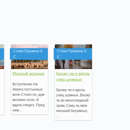
Стихи Пушкина А.
Стихи Пушкина А.
С.
С.
Медный всадник
Брожу ли я вдоль
улиц шумных
Вступление На
берегу пустынных
Брожу ли я вдоль
волн Стоял он, дум
улиц шумных, Вхожу
великих полн, И
ль во многолюдный
вдаль глядел. Пред
храм, Сижу ль меж
ним…
юношей безумных,
…