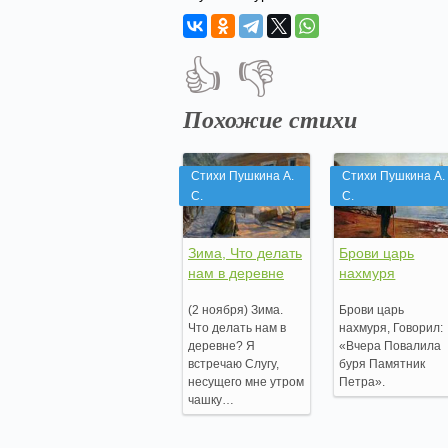
👍
👎
Похожие стихи
Стихи Пушкина А.
Стихи Пушкина А.
С.
С.
Зима, Что делать
Брови царь
нам в деревне
нахмуря
(2 ноября) Зима.
Брови царь
Что делать нам в
нахмуря, Говорил:
деревне? Я
«Вчера Повалила
встречаю Слугу,
буря Памятник
несущего мне утром
Петра».
чашку…