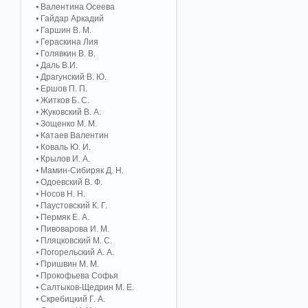
Валентина Осеева
Гайдар Аркадий
Гаршин В. М.
Гераскина Лия
Голявкин В. В.
Даль В.И.
Драгунский В. Ю.
Ершов П. П.
Житков Б. С.
Жуковский В. А.
Зощенко М. М.
Катаев Валентин
Коваль Ю. И.
Крылов И. А.
Мамин-Сибиряк Д. Н.
Одоевский В. Ф.
Носов Н. Н.
Паустовский К. Г.
Пермяк Е. А.
Пивоварова И. М.
Пляцковский М. С.
Погорельский А. A.
Пришвин М. М.
Прокофьева Софья
Салтыков-Щедрин М. Е.
Скребицкий Г. А.