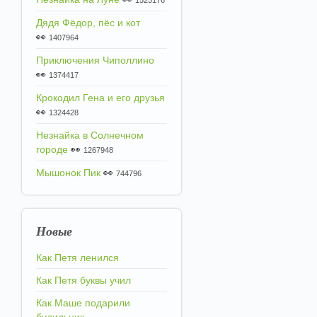
1525176
Дядя Фёдор, пёс и кот
👀
1407964
Приключения Чиполлино
👀
1374417
Крокодил Гена и его друзья
👀
1324428
Незнайка в Солнечном
городе
👀
1267948
Мышонок Пик
👀
744796
Новые
Как Петя ленился
Как Петя буквы учил
Как Маше подарили