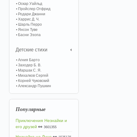
Оскар Уайльд
Пройслер Отфрид
Родари Джанни
Харрис Д. Ч.
Шарль Перро
Янсон Туве
Басни Эзопа
Детские стихи
Агния Барто
Заходер Б. В.
Маршак С. Я.
Михалков Сергей
Корней Чуковский
Александр Пушкин
Популярные
Приключения Незнайки и
его друзей
👀
3601355
Незнайка на Луне
👀