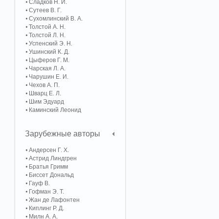
Сладков Н. И.
Сутеев В. Г.
Сухомлинский В. А.
Толстой А. Н.
Толстой Л. Н.
Успенский Э. Н.
Ушинский К. Д.
Цыферов Г. М.
Чарская Л. А.
Чарушин Е. И.
Чехов А. П.
Шварц Е. Л.
Шим Эдуард
Каминский Леонид
Зарубежные авторы
Андерсен Г. Х.
Астрид Линдгрен
Братья Гримм
Биссет Дональд
Гауф В.
Гофман Э. Т.
Жан де Лафонтен
Киплинг Р. Д.
Милн А. А.