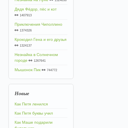
1524858
Дядя Фёдор, пёс и кот
👀
1407913
Приключения Чиполлино
👀
1374326
Крокодил Гена и его друзья
👀
1324137
Незнайка в Солнечном
городе
👀
1267641
Мышонок Пик
👀
744772
Новые
Как Петя ленился
Как Петя буквы учил
Как Маше подарили