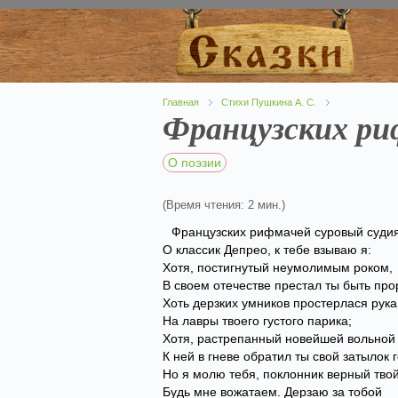
Главная
Стихи Пушкина А. С.
Французских ри
О поэзии
(Время чтения: 2 мин.)
Французских рифмачей суровый судия
О классик Депрео, к тебе взываю я:
Хотя, постигнутый неумолимым роком,
В своем отечестве престал ты быть про
Хоть дерзких умников простерлася рука
На лавры твоего густого парика;
Хотя, растрепанный новейшей вольной
К ней в гневе обратил ты свой затылок 
Но я молю тебя, поклонник верный твой
Будь мне вожатаем. Дерзаю за тобой