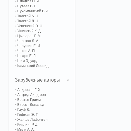
Сладков Н. И.
Сутеев В. Г.
Сухомлинский В. А.
Толстой А. Н.
Толстой Л. Н.
Успенский Э. Н.
Ушинский К. Д.
Цыферов Г. М.
Чарская Л. А.
Чарушин Е. И.
Чехов А. П.
Шварц Е. Л.
Шим Эдуард
Каминский Леонид
Зарубежные авторы
Андерсен Г. Х.
Астрид Линдгрен
Братья Гримм
Биссет Дональд
Гауф В.
Гофман Э. Т.
Жан де Лафонтен
Киплинг Р. Д.
Милн А. А.