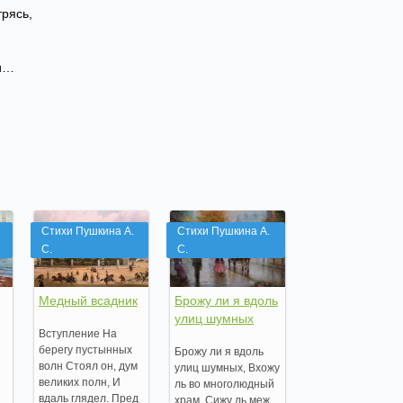
трясь,
ки…
Стихи Пушкина А.
Стихи Пушкина А.
С.
С.
Медный всадник
Брожу ли я вдоль
улиц шумных
Вступление На
берегу пустынных
Брожу ли я вдоль
волн Стоял он, дум
улиц шумных, Вхожу
великих полн, И
ль во многолюдный
вдаль глядел. Пред
храм, Сижу ль меж