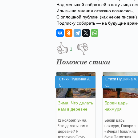
Над меньшей собратьей в поту лица ос
Иль выше мнения отважно вознесясь,
С оплошной публики (как некие писаки)
Подписку собирать — на будущие вра
👍
👎
1
Похожие стихи
Стихи Пушкина А.
Стихи Пушкина А.
С.
С.
Зима, Что делать
Брови царь
нам в деревне
нахмуря
(2 ноября) Зима.
Брови царь
Что делать нам в
нахмуря, Говорил:
деревне? Я
«Вчера Повалила
встречаю Слугу,
буря Памятник