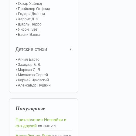
Оскар Уайльд
Пройслер Отфрид
Родари Джанни
Харрис Д. Ч.
Шарль Перро
Янсон Туве
Басни Эзопа
Детские стихи
Агния Барто
Заходер Б. В.
Маршак С. Я.
Михалков Сергей
Корней Чуковский
Александр Пушкин
Популярные
Приключения Незнайки и
его друзей
👀
3601259
Незнайка на Луне
👀