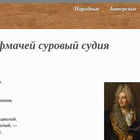
Народные
Авторские
фмачей суровый судия
,
роком,
 школой,
голый, —
,