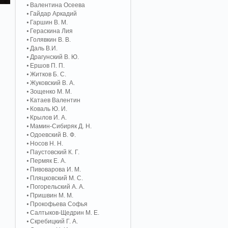
Валентина Осеева
Гайдар Аркадий
Гаршин В. М.
Гераскина Лия
Голявкин В. В.
Даль В.И.
Драгунский В. Ю.
Ершов П. П.
Житков Б. С.
Жуковский В. А.
Зощенко М. М.
Катаев Валентин
Коваль Ю. И.
Крылов И. А.
Мамин-Сибиряк Д. Н.
Одоевский В. Ф.
Носов Н. Н.
Паустовский К. Г.
Пермяк Е. А.
Пивоварова И. М.
Пляцковский М. С.
Погорельский А. A.
Пришвин М. М.
Прокофьева Софья
Салтыков-Щедрин М. Е.
Скребицкий Г. А.