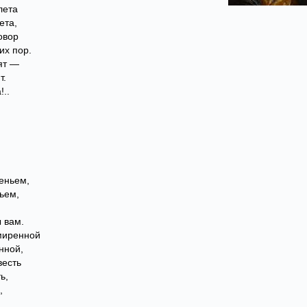
лета
ета,
овор
их пор.
ят —
т.
!..
еньем,
ьем,
ы вам.
смиренной
нной,
весть
ь,
,