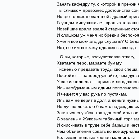
Занять кафедру ту, с которой в прежни 
Ты слишком превознес достоинства сон
Но где торжествовал твой здравый приг
Глупцам минувших лет, вранью тогдашн
Новейшие врали вралей старинных сто
И слишком уж меня их бредни беспокоя
Ужели все молчать, да слушать? О беда
Нет, все им выскажу однажды завсегда.
О вы, которые, восчувствовав отвагу,
Хватаете перо, мараете бумагу,
Тисненью предавать труды свои спеша,
Постойте — наперед узнайте, чем душа
У вас исполнена — прямым ли вдохнов
Иль необдуманным одним поползновен
И чешется у вас рука по пустякам,
Иль вам не верят в долг, а деньги нужн
Не лучше ль стало б вам с надеждою 
Заняться службою гражданской иль вое
С хваленым Жуковым табачный торг за
И снискивать в труде себе барыш и чест
Чем объявления совать во все журналы
Вельможе пошлые кропая мадригалы,