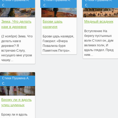
Стихи Пушкина А.
Стихи Пушкина А.
Стихи Пушкина А.
С.
С.
С.
Зима, Что делать
Брови царь
Медный всадник
нам в деревне
нахмуря
Вступление На
берегу пустынных
(2 ноября) Зима. Что
Брови царь нахмуря,
волн Стоял он, дум
делать нам в
Говорил: «Вчера
великих полн, И
деревне? Я
Повалила буря
вдаль глядел. Пред
встречаю Слугу,
Памятник Петра».
ним…
несущего мне утром
чашку…
Стихи Пушкина А.
С.
Брожу ли я вдоль
улиц шумных
Брожу ли я вдоль