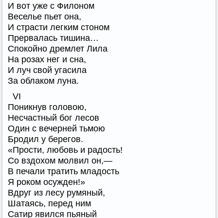
И вот уже с Филоном
Веселье пьет она,
И страсти легким стоном
Прервалась тишина…
Спокойно дремлет Лила
На розах нег и сна,
И луч свой угасила
За облаком луна.
VI
Поникнув головою,
Несчастный бог лесов
Один с вечерней тьмою
Бродил у берегов.
«Прости, любовь и радость!
Со вздохом молвил он,—
В печали тратить младость
Я роком осужден!»
Вдруг из лесу румяный,
Шатаясь, перед ним
Сатир явился пьяный