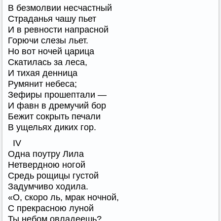
В безмолвии несчастный
Страданья чашу пьет
И в ревности напрасной
Горючи слезы льет.
Но вот ночей царица
Скатилась за леса,
И тихая денница
Румянит небеса;
Зефиры прошептали —
И фавн в дремучий бор
Бежит сокрыть печали
В ущельях диких гор.
IV
Одна поутру Лила
Нетвердною ногой
Средь рощицы густой
Задумчиво ходила.
«О, скоро ль, мрак ночной,
С прекрасною луной
Ты небом овладеешь?