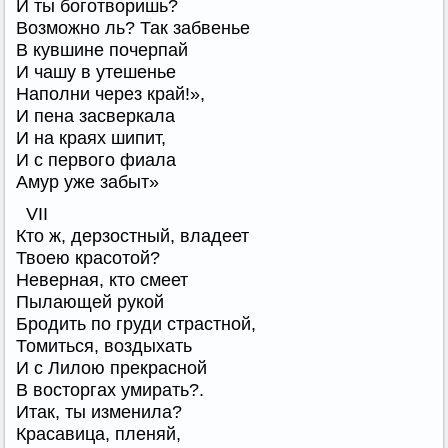
И ты боготворишь?
Возможно ль? Так забвенье
В кувшине почерпай
И чашу в утешенье
Наполни через край!»,
И пена засверкала
И на краях шипит,
И с первого фиала
Амур уже забыт»
VII
Кто ж, дерзостный, владеет
Твоею красотой?
Неверная, кто смеет
Пылающей рукой
Бродить по груди страстной,
Томиться, воздыхать
И с Лилою прекрасной
В восторгах умирать?.
Итак, ты изменила?
Красавица, пленяй,