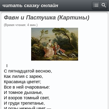
читать сказку онлайн
Фавн и Пастушка (Картины)
(Время чтения: 4 мин.)
I
С пятнадцатой весною,
Как лилия с зарею,
Красавица цветет;
Все в ней очарованье:
И томное дыханье,
И взоров томный свет,
И груди трепетанье,
И розы нежный цвет —