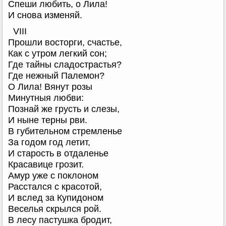
Спеши любить, о Лила!
И снова изменяй.
VIII
Прошли восторги, счастье,
Как с утром легкий сон;
Где тайны сладострастья?
Где нежный Палемон?
О Лила! Вянут розы
Минутныя любви:
Познай же грусть и слезы,
И ныне терны рви.
В губительном стремленье
За годом год летит,
И старость в отдаленье
Красавице грозит.
Амур уже с поклоном
Расстался с красотой,
И вслед за Купидоном
Веселья скрылся рой.
В лесу пастушка бродит,