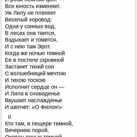
Все юность изменяет.
Уж Лилу не пленяет
Веселый хоровод:
Одна у сонных вод,
В лесах она таится,
Вздыхает и томится,
И с нею там Эрот.
Когда же ночью темной
Ее в постеле скромной
Застанет тихий сон
С волшебницей мечтою
И тихою тоскою
Исполнит сердце он —
И Лила в сновиденье
Вкушает наслажденье
И шепчет: «О Филон!»
II
Кто там, в пещере темной,
Вечернею порой,