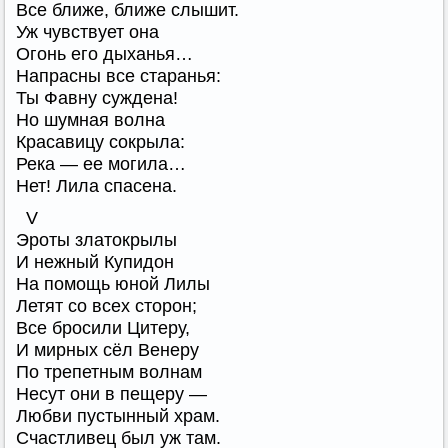
Все ближе, ближе слышит.
Уж чувствует она
Огонь его дыханья…
Напрасны все старанья:
Ты Фавну суждена!
Но шумная волна
Красавицу сокрыла:
Река — ее могила…
Нет! Лила спасена.
V
Эроты златокрылы
И нежный Купидон
На помощь юной Лилы
Летят со всех сторон;
Все бросили Цитеру,
И мирных сёл Венеру
По трепетным волнам
Несут они в пещеру —
Любви пустынный храм.
Счастливец был уж там.