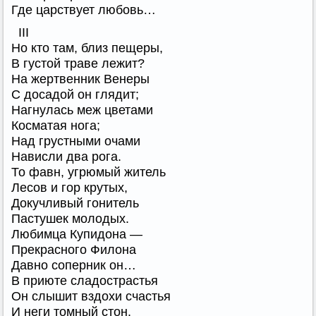
Где царствует любовь…
III
Но кто там, близ пещеры,
В густой траве лежит?
На жертвенник Венеры
С досадой он глядит;
Нагнулась меж цветами
Косматая нога;
Над грустными очами
Нависли два рога.
То фавн, угрюмый житель
Лесов и гор крутых,
Докучливый гонитель
Пастушек молодых.
Любимца Купидона —
Прекрасного Филона
Давно соперник он…
В приюте сладострастья
Он слышит вздохи счастья
И неги томный стон.