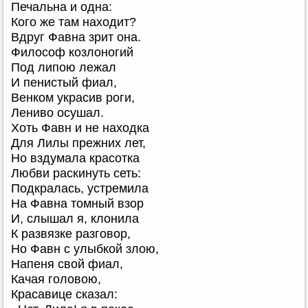
Печальна и одна:
Кого же там находит?
Вдруг Фавна зрит она.
Философ козлоногий
Под липою лежал
И пенистый фиал,
Венком украсив роги,
Лениво осушал.
Хоть Фавн и не находка
Для Лилы прежних лет,
Но вздумала красотка
Любви раскинуть сеть:
Подкралась, устремила
На Фавна томный взор
И, слышал я, клонила
К развязке разговор,
Но Фавн с улыбкой злою,
Напеня свой фиал,
Качая головою,
Красавице сказал: