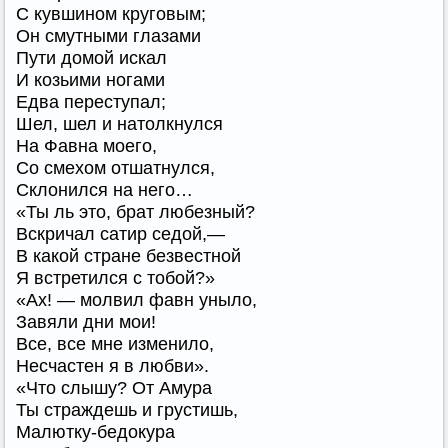
С кувшином круговым;
Он смутными глазами
Пути домой искал
И козьими ногами
Едва переступал;
Шел, шел и натолкнулся
На Фавна моего,
Со смехом отшатнулся,
Склонился на него…
«Ты ль это, брат любезный?
Вскричал сатир седой,—
В какой стране безвестной
Я встретился с тобой?»
«Ах! — молвил фавн уныло,
Завяли дни мои!
Все, все мне изменило,
Несчастен я в любви».
«Что слышу? От Амура
Ты страждешь и грустишь,
Малютку-бедокура