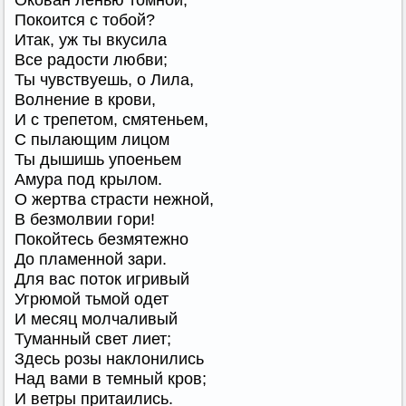
Окован ленью томной,
Покоится с тобой?
Итак, уж ты вкусила
Все радости любви;
Ты чувствуешь, о Лила,
Волнение в крови,
И с трепетом, смятеньем,
С пылающим лицом
Ты дышишь упоеньем
Амура под крылом.
О жертва страсти нежной,
В безмолвии гори!
Покойтесь безмятежно
До пламенной зари.
Для вас поток игривый
Угрюмой тьмой одет
И месяц молчаливый
Туманный свет лиет;
Здесь розы наклонились
Над вами в темный кров;
И ветры притаились.