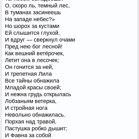
О, скоро ль, темный лес,
В туманах засинеешь
На западе небес?»
Но шорох за кустами
Ей слышится глухой,
И вдруг — сверкнул очами
Пред нею бог лесной!
Как вешний ветёрочек,
Летит она в лесочек;
Он гонится за ней,
И трепетная Лила
Все тайны обнажила
Младой красы своей;
И нежна грудь открылась
Лобзаньям ветерка,
И стройная нога
Невольно обнажилась.
Порхая над травой,
Пастушка робко дышит;
И Фавна за собой