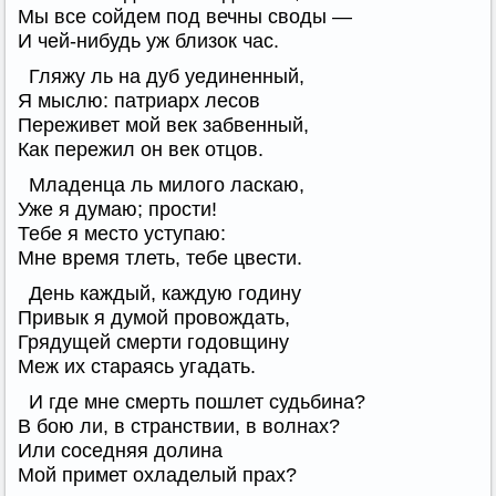
Мы все сойдем под вечны своды —
И чей-нибудь уж близок час.
Гляжу ль на дуб уединенный,
Я мыслю: патриарх лесов
Переживет мой век забвенный,
Как пережил он век отцов.
Младенца ль милого ласкаю,
Уже я думаю; прости!
Тебе я место уступаю:
Мне время тлеть, тебе цвести.
День каждый, каждую годину
Привык я думой провождать,
Грядущей смерти годовщину
Меж их стараясь угадать.
И где мне смерть пошлет судьбина?
В бою ли, в странствии, в волнах?
Или соседняя долина
Мой примет охладелый прах?