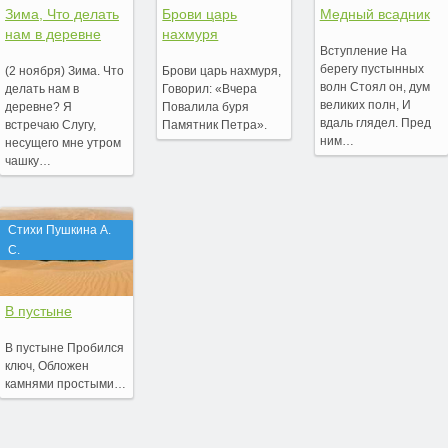
Зима, Что делать
Брови царь
Медный всадник
нам в деревне
нахмуря
Вступление На
берегу пустынных
(2 ноября) Зима. Что
Брови царь нахмуря,
волн Стоял он, дум
делать нам в
Говорил: «Вчера
великих полн, И
деревне? Я
Повалила буря
вдаль глядел. Пред
встречаю Слугу,
Памятник Петра».
ним…
несущего мне утром
чашку…
Стихи Пушкина А.
С.
В пустыне
В пустыне Пробился
ключ, Обложен
камнями простыми…