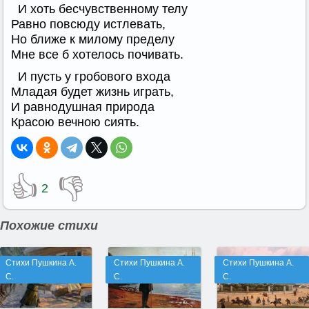
И хоть бесчувственному телу
Равно повсюду истлевать,
Но ближе к милому пределу
Мне все б хотелось почивать.
И пусть у гробового входа
Младая будет жизнь играть,
И равнодушная природа
Красою вечною сиять.
👍
👎
2
Похожие стихи
Стихи Пушкина А.
Стихи Пушкина А.
Стихи Пушкина А.
С.
С.
С.