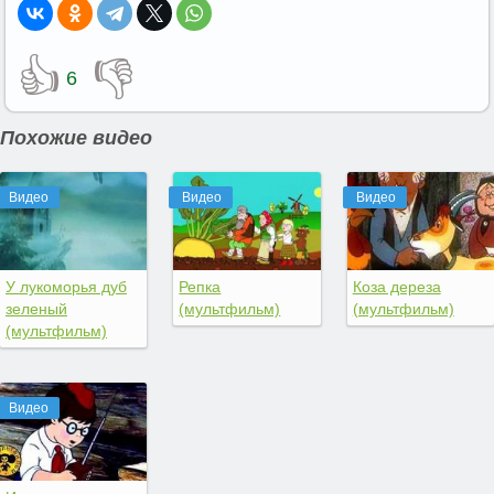
👍
👎
6
Похожие видео
Видео
Видео
Видео
У лукоморья дуб
Репка
Коза дереза
зеленый
(мультфильм)
(мультфильм)
(мультфильм)
Видео