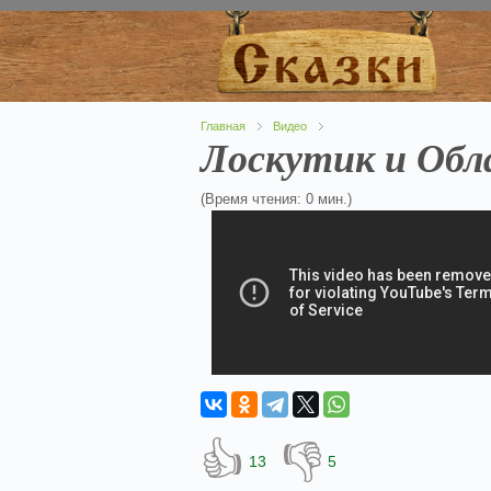
Главная
Видео
Лоскутик и Обл
(Время чтения: 0 мин.)
👍
👎
13
5