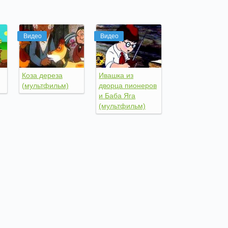
Видео
Видео
Коза дереза
Ивашка из
(мультфильм)
дворца пионеров
и Баба Яга
(мультфильм)