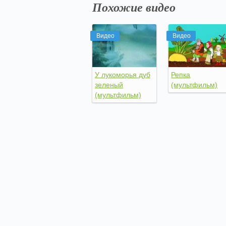
Похожие видео
Видео
Видео
У лукоморья дуб
Репка
зеленый
(мультфильм)
(мультфильм)