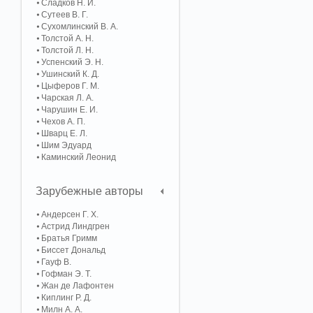
Сладков Н. И.
Сутеев В. Г.
Сухомлинский В. А.
Толстой А. Н.
Толстой Л. Н.
Успенский Э. Н.
Ушинский К. Д.
Цыферов Г. М.
Чарская Л. А.
Чарушин Е. И.
Чехов А. П.
Шварц Е. Л.
Шим Эдуард
Каминский Леонид
Зарубежные авторы
Андерсен Г. Х.
Астрид Линдгрен
Братья Гримм
Биссет Дональд
Гауф В.
Гофман Э. Т.
Жан де Лафонтен
Киплинг Р. Д.
Милн А. А.