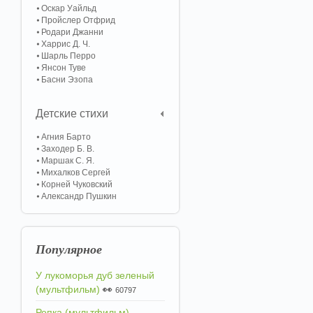
Оскар Уайльд
Пройслер Отфрид
Родари Джанни
Харрис Д. Ч.
Шарль Перро
Янсон Туве
Басни Эзопа
Детские стихи
Агния Барто
Заходер Б. В.
Маршак С. Я.
Михалков Сергей
Корней Чуковский
Александр Пушкин
Популярное
У лукоморья дуб зеленый
(мультфильм)
👀
60797
Репка (мультфильм)