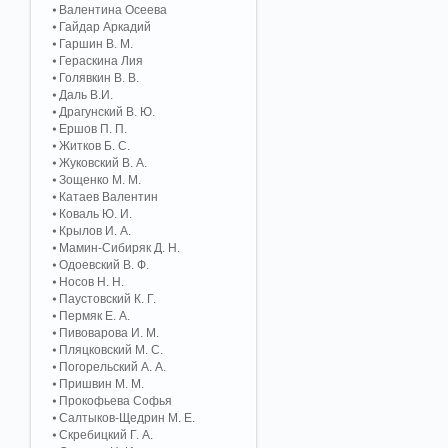
Валентина Осеева
Гайдар Аркадий
Гаршин В. М.
Гераскина Лия
Голявкин В. В.
Даль В.И.
Драгунский В. Ю.
Ершов П. П.
Житков Б. С.
Жуковский В. А.
Зощенко М. М.
Катаев Валентин
Коваль Ю. И.
Крылов И. А.
Мамин-Сибиряк Д. Н.
Одоевский В. Ф.
Носов Н. Н.
Паустовский К. Г.
Пермяк Е. А.
Пивоварова И. М.
Пляцковский М. С.
Погорельский А. A.
Пришвин М. М.
Прокофьева Софья
Салтыков-Щедрин М. Е.
Скребицкий Г. А.