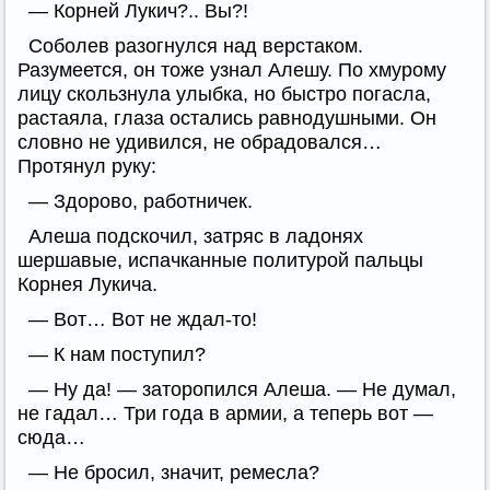
— Корней Лукич?.. Вы?!
Соболев разогнулся над верстаком.
Разумеется, он тоже узнал Алешу. По хмурому
лицу скользнула улыбка, но быстро погасла,
растаяла, глаза остались равнодушными. Он
словно не удивился, не обрадовался…
Протянул руку:
— Здорово, работничек.
Алеша подскочил, затряс в ладонях
шершавые, испачканные политурой пальцы
Корнея Лукича.
— Вот… Вот не ждал-то!
— К нам поступил?
— Ну да! — заторопился Алеша. — Не думал,
не гадал… Три года в армии, а теперь вот —
сюда…
— Не бросил, значит, ремесла?