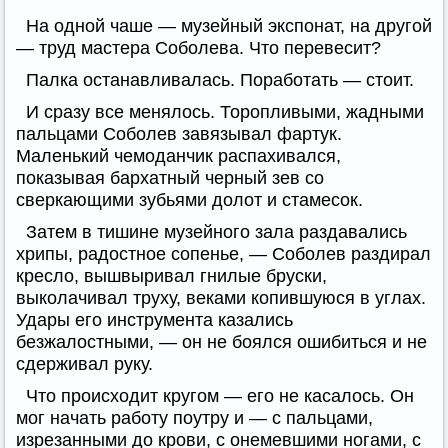
На одной чаше — музейный экспонат, на другой
— труд мастера Соболева. Что перевесит?
Палка останавливалась. Поработать — стоит.
И сразу все менялось. Торопливыми, жадными
пальцами Соболев завязывал фартук.
Маленький чемоданчик распахивался,
показывая бархатный черный зев со
сверкающими зубьями долот и стамесок.
Затем в тишине музейного зала раздавались
хрипы, радостное сопенье, — Соболев раздирал
кресло, вышвыривал гнилые бруски,
выколачивал труху, веками копившуюся в углах.
Удары его инструмента казались
безжалостными, — он не боялся ошибиться и не
сдерживал руку.
Что происходит кругом — его не касалось. Он
мог начать работу поутру и — с пальцами,
изрезанными до крови, с онемевшими ногами, с