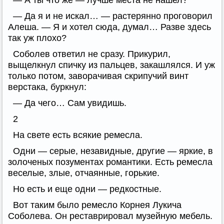
— А ты что же — лучше места не нашел?
— Да я и не искал… — растерянно проговорил
Алеша. — Я и хотел сюда, думал… Разве здесь
так уж плохо?
Соболев ответил не сразу. Прикурил,
выщелкнул спичку из пальцев, закашлялся. И уж
только потом, заворачивая скрипучий винт
верстака, буркнул:
— Да чего… Сам увидишь.
2
На свете есть всякие ремесла.
Одни — серые, незавидные, другие — яркие, в
золоченых позументах романтики. Есть ремесла
веселые, злые, отчаянные, горькие.
Но есть и еще одни — редкостные.
Вот таким было ремесло Корнея Лукича
Соболева. Он реставрировал музейную мебель.