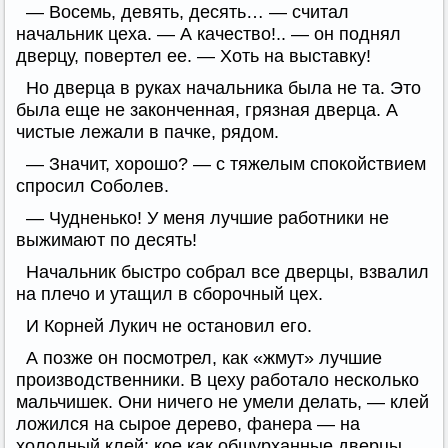
— Восемь, девять, десять… — считал
начальник цеха. — А качество!.. — он поднял
дверцу, повертел ее. — Хоть на выставку!
Но дверца в руках начальника была не та. Это
была еще не законченная, грязная дверца. А
чистые лежали в пачке, рядом.
— Значит, хорошо? — с тяжелым спокойствием
спросил Соболев.
— Чудненько! У меня лучшие работники не
выжимают по десять!
Начальник быстро собрал все дверцы, взвалил
на плечо и утащил в сборочный цех.
И Корней Лукич не остановил его.
А позже он посмотрел, как «жмут» лучшие
производственники. В цеху работало несколько
мальчишек. Они ничего не умели делать, — клей
ложился на сырое дерево, фанера — на
холодный клей; кое как обшурханные дверцы