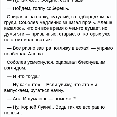
— Ну, как же… Обидно, если наша!
— Пойдем, толпу соберешь.
Опираясь на палку, сутулый, с подбородком на
груди, Соболев медленно зашагал прочь. Алеше
казалось, что он все время о чем-то думает, но
думы эти — привычные, старые, от которых уже
не стоит волноваться.
— Все равно завтра погляжу в цехах! — упрямо
пообещал Алеша.
Соболев усмехнулся, оцарапал блеснувшим
взглядом.
— И что тогда?
— Ну как «что»… Если увижу, что это мы
выпускаем, ругаться начну.
— Ага. И думаешь — поможет?
— Ну, Корней Лукич!.. Ведь так же все равно
нельзя…