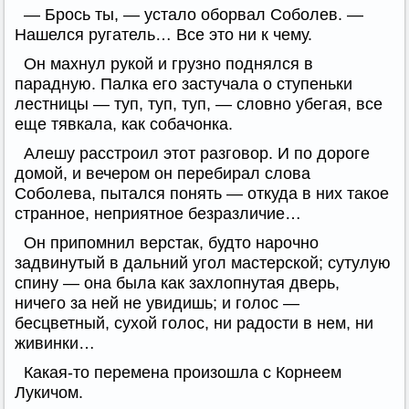
— Брось ты, — устало оборвал Соболев. —
Нашелся ругатель… Все это ни к чему.
Он махнул рукой и грузно поднялся в
парадную. Палка его застучала о ступеньки
лестницы — туп, туп, туп, — словно убегая, все
еще тявкала, как собачонка.
Алешу расстроил этот разговор. И по дороге
домой, и вечером он перебирал слова
Соболева, пытался понять — откуда в них такое
странное, неприятное безразличие…
Он припомнил верстак, будто нарочно
задвинутый в дальний угол мастерской; сутулую
спину — она была как захлопнутая дверь,
ничего за ней не увидишь; и голос —
бесцветный, сухой голос, ни радости в нем, ни
живинки…
Какая-то перемена произошла с Корнеем
Лукичом.