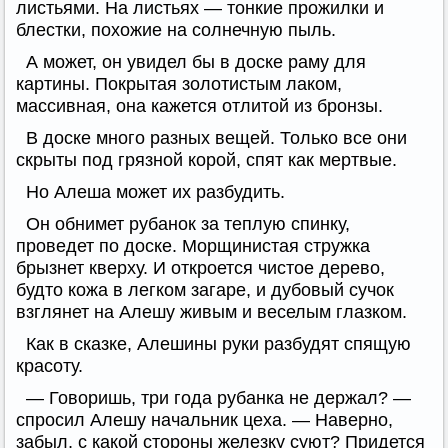
листьями. На листьях — тонкие прожилки и
блестки, похожие на солнечную пыль.
А может, он увидел бы в доске раму для
картины. Покрытая золотистым лаком,
массивная, она кажется отлитой из бронзы.
В доске много разных вещей. Только все они
скрыты под грязной корой, спят как мертвые.
Но Алеша может их разбудить.
Он обнимет рубанок за теплую спинку,
проведет по доске. Морщинистая стружка
брызнет кверху. И откроется чистое дерево,
будто кожа в легком загаре, и дубовый сучок
взглянет на Алешу живым и веселым глазком.
Как в сказке, Алешины руки разбудят спящую
красоту.
— Говоришь, три года рубанка не держал? —
спросил Алешу начальник цеха. — Наверно,
забыл, с какой стороны железку суют? Придется