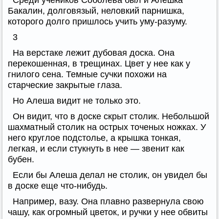
Среди учеников Соболева был и Алешка
Бакалин, долговязый, неловкий парнишка,
которого долго пришлось учить уму-разуму.
3
На верстаке лежит дубовая доска. Она
перекошенная, в трещинах. Цвет у нее как у
гнилого сена. Темные сучки похожи на
старческие закрытые глаза.
Но Алеша видит не только это.
Он видит, что в доске скрыт столик. Небольшой
шахматный столик на острых точеных ножках. У
него круглое подстолье, а крышка тонкая,
легкая, и если стукнуть в нее — звенит как
бубен.
Если бы Алеша делал не столик, он увидел бы
в доске еще что-нибудь.
Например, вазу. Она плавно развернула свою
чашу, как огромный цветок, и ручки у нее обвиты