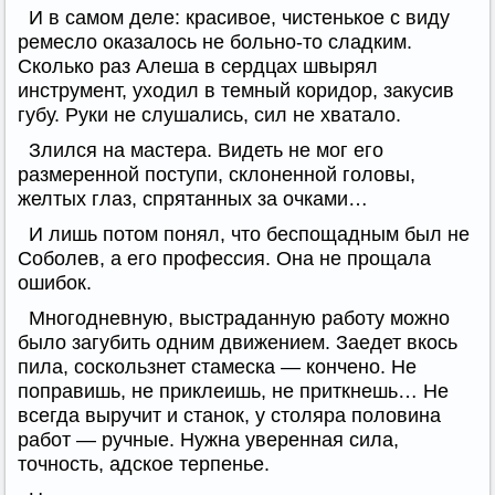
И в самом деле: красивое, чистенькое с виду
ремесло оказалось не больно-то сладким.
Сколько раз Алеша в сердцах швырял
инструмент, уходил в темный коридор, закусив
губу. Руки не слушались, сил не хватало.
Злился на мастера. Видеть не мог его
размеренной поступи, склоненной головы,
желтых глаз, спрятанных за очками…
И лишь потом понял, что беспощадным был не
Соболев, а его профессия. Она не прощала
ошибок.
Многодневную, выстраданную работу можно
было загубить одним движением. Заедет вкось
пила, соскользнет стамеска — кончено. Не
поправишь, не приклеишь, не приткнешь… Не
всегда выручит и станок, у столяра половина
работ — ручные. Нужна уверенная сила,
точность, адское терпенье.