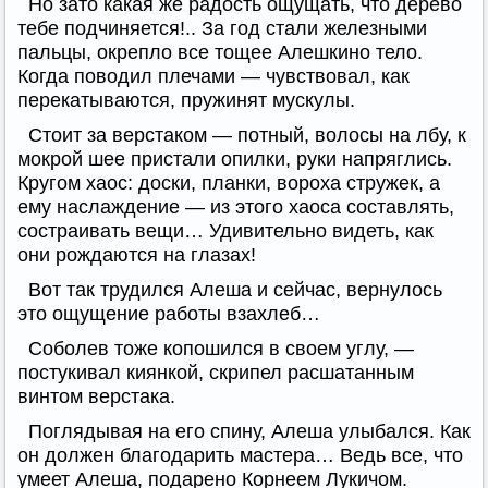
Но зато какая же радость ощущать, что дерево
тебе подчиняется!.. За год стали железными
пальцы, окрепло все тощее Алешкино тело.
Когда поводил плечами — чувствовал, как
перекатываются, пружинят мускулы.
Стоит за верстаком — потный, волосы на лбу, к
мокрой шее пристали опилки, руки напряглись.
Кругом хаос: доски, планки, вороха стружек, а
ему наслаждение — из этого хаоса составлять,
состраивать вещи… Удивительно видеть, как
они рождаются на глазах!
Вот так трудился Алеша и сейчас, вернулось
это ощущение работы взахлеб…
Соболев тоже копошился в своем углу, —
постукивал киянкой, скрипел расшатанным
винтом верстака.
Поглядывая на его спину, Алеша улыбался. Как
он должен благодарить мастера… Ведь все, что
умеет Алеша, подарено Корнеем Лукичом.