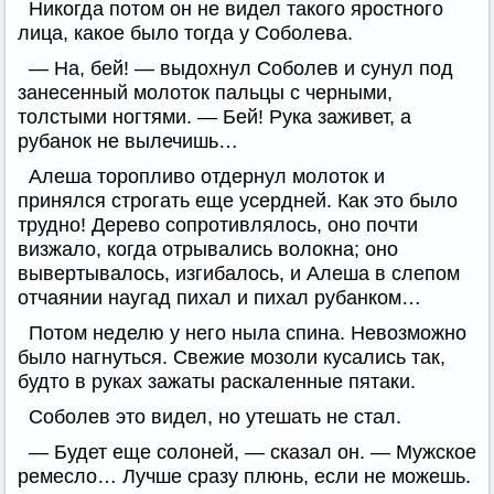
Никогда потом он не видел такого яростного
лица, какое было тогда у Соболева.
— На, бей! — выдохнул Соболев и сунул под
занесенный молоток пальцы с черными,
толстыми ногтями. — Бей! Рука заживет, а
рубанок не вылечишь…
Алеша торопливо отдернул молоток и
принялся строгать еще усердней. Как это было
трудно! Дерево сопротивлялось, оно почти
визжало, когда отрывались волокна; оно
вывертывалось, изгибалось, и Алеша в слепом
отчаянии наугад пихал и пихал рубанком…
Потом неделю у него ныла спина. Невозможно
было нагнуться. Свежие мозоли кусались так,
будто в руках зажаты раскаленные пятаки.
Соболев это видел, но утешать не стал.
— Будет еще солоней, — сказал он. — Мужское
ремесло… Лучше сразу плюнь, если не можешь.