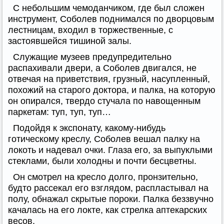
С небольшим чемоданчиком, где был сложен
инструмент, Соболев поднимался по дворцовым
лестницам, входил в торжественные, с
застоявшейся тишиной залы.
Служащие музеев предупредительно
распахивали двери, а Соболев двигался, не
отвечая на приветствия, грузный, насупленный,
похожий на старого доктора, и палка, на которую
он опирался, твердо стучала по навощенным
паркетам: туп, туп, туп…
Подойдя к экспонату, какому-нибудь
готическому креслу, Соболев вешал палку на
локоть и надевал очки. Глаза его, за выпуклыми
стеклами, были холодны и почти бесцветны.
Он смотрел на кресло долго, пронзительно,
будто рассекал его взглядом, распластывал на
полу, обнажал скрытые пороки. Палка беззвучно
качалась на его локте, как стрелка аптекарских
весов.