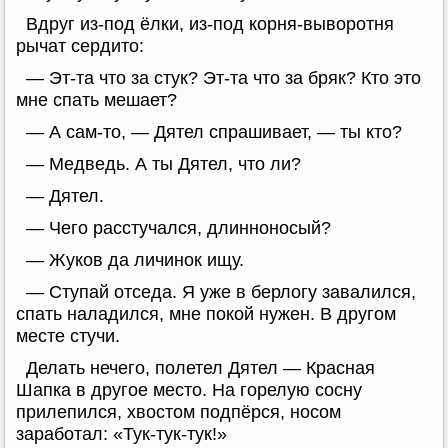
Вдруг из-под ёлки, из-под корня-выворотня
рычат сердито:
— Эт-та что за стук? Эт-та что за бряк? Кто это
мне спать мешает?
— А сам-то, — Дятел спрашивает, — ты кто?
— Медведь. А ты Дятел, что ли?
— Дятел.
— Чего расстучался, длинноносый?
— Жуков да личинок ищу.
— Ступай отседа. Я уже в берлогу завалился,
спать наладился, мне покой нужен. В другом
месте стучи.
Делать нечего, полетел Дятел — Красная
Шапка в другое место. На горелую сосну
прилепился, хвостом подпёрся, носом
заработал: «Тук-тук-тук!»