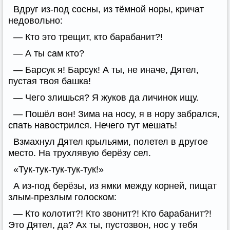
Вдруг из-под сосны, из тёмной норы, кричат
недовольно:
— Кто это трещит, кто барабанит?!
— А ты сам кто?
— Барсук я! Барсук! А ты, не иначе, Дятел,
пустая твоя башка!
— Чего злишься? Я жуков да личинок ищу.
— Пошёл вон! Зима на носу, я в нору забрался,
спать навострился. Нечего тут мешать!
Взмахнул Дятел крыльями, полетел в другое
место. На трухлявую берёзу сел.
«Тук-тук-тук-тук-тук!»
А из-под берёзы, из ямки между корней, пищат
злым-презлым голоском:
— Кто колотит?! Кто звонит?! Кто барабанит?!
Это Дятел, да? Ах ты, пустозвон, нос у тебя