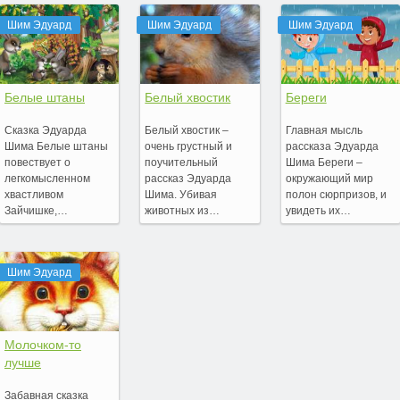
Шим Эдуард
Шим Эдуард
Шим Эдуард
Белые штаны
Белый хвостик
Береги
Сказка Эдуарда
Белый хвостик –
Главная мысль
Шима Белые штаны
очень грустный и
рассказа Эдуарда
повествует о
поучительный
Шима Береги –
легкомысленном
рассказ Эдуарда
окружающий мир
хвастливом
Шима. Убивая
полон сюрпризов, и
Зайчишке,…
животных из…
увидеть их…
Шим Эдуард
Молочком-то
лучше
Забавная сказка