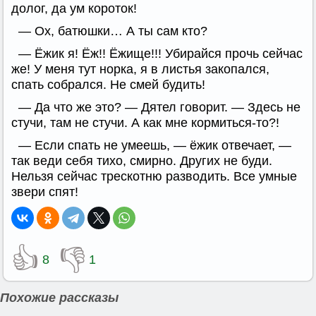
долог, да ум короток!
— Ох, батюшки… А ты сам кто?
— Ёжик я! Ёж!! Ёжище!!! Убирайся прочь сейчас
же! У меня тут норка, я в листья закопался,
спать собрался. Не смей будить!
— Да что же это? — Дятел говорит. — Здесь не
стучи, там не стучи. А как мне кормиться-то?!
— Если спать не умеешь, — ёжик отвечает, —
так веди себя тихо, смирно. Других не буди.
Нельзя сейчас трескотню разводить. Все умные
звери спят!
👍
👎
8
1
Похожие рассказы