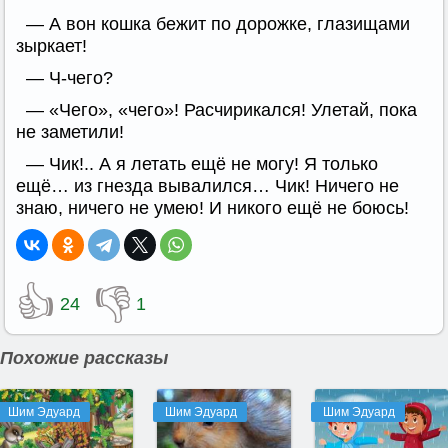
— А вон кошка бежит по дорожке, глазищами
зыркает!
— Ч-чего?
— «Чего», «чего»! Расчирикался! Улетай, пока
не заметили!
— Чик!.. А я летать ещё не могу! Я только
ещё… из гнезда вывалился… Чик! Ничего не
знаю, ничего не умею! И никого ещё не боюсь!
👍
👎
24
1
Похожие рассказы
Шим Эдуард
Шим Эдуард
Шим Эдуард