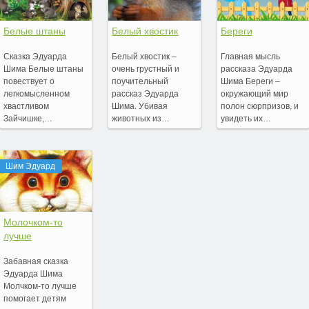
Белые штаны
Белый хвостик
Береги
Сказка Эдуарда
Белый хвостик –
Главная мысль
Шима Белые штаны
очень грустный и
рассказа Эдуарда
повествует о
поучительный
Шима Береги –
легкомысленном
рассказ Эдуарда
окружающий мир
хвастливом
Шима. Убивая
полон сюрпризов, и
Зайчишке,…
животных из…
увидеть их…
Шим Эдуард
Молочком-то
лучше
Забавная сказка
Эдуарда Шима
Молчком-то лучше
помогает детям