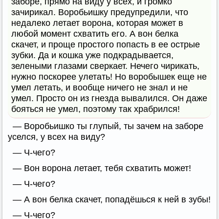
заборе, прямо на виду у всех, и громко
зачирикал. Воробьишку предупредили, что
недалеко летает ворона, которая может в
любой момент схватить его. А вон белка
скачет, и проще простого попасть в ее острые
зубки. Да и кошка уже подкрадывается,
зелеными глазами сверкает. Нечего чирикать,
нужно поскорее улетать! Но воробышек еще не
умел летать, и вообще ничего не знал и не
умел. Просто он из гнезда вывалился. Он даже
бояться не умел, поэтому так храбрился!
— Воробьишко ты глупый, ты зачем на заборе
уселся, у всех на виду?
— Ч-чего?
— Вон ворона летает, тебя схватить может!
— Ч-чего?
— А вон белка скачет, попадёшься к ней в зубы!
— Ч-чего?