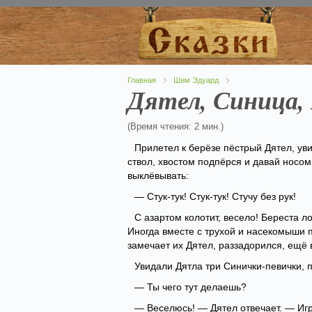
Главная
Шим Эдуард
Дятел, Синица,
(Время чтения: 2 мин.)
Прилетел к берёзе пёстрый Дятел, ув
ствол, хвостом подпёрся и давай носом 
выклёвывать:
— Стук-тук! Стук-тук! Стучу без рук!
С азартом колотит, весело! Береста ло
Иногда вместе с трухой и насекомыши 
замечает их Дятел, раззадорился, ещё 
Увидали Дятла три Синички-певички, 
— Ты чего тут делаешь?
— Веселюсь! — Дятел отвечает. — Игра