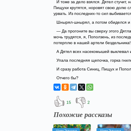
И тоже за дело взялся. Дятел стучит
Пищухи крутятся, норовят свою долю с
урвать. Из последних-то сил выбиваетс
Шнырял-шнырял, а потом обиделся и 
— Да прогоните вы сверху этого Дятл
мочь трудятся, я, Поползень, из после
потерплю в нашей артели бездельника!
А Дятел всех насекомышей выклевал и
Упала последняя щепочка, горка гнил
И сразу работа Синиц, Пищух и Попол
Отчего бы?
👍
👎
15
2
Похожие рассказы
Шим Эдуард
Шим Эдуард