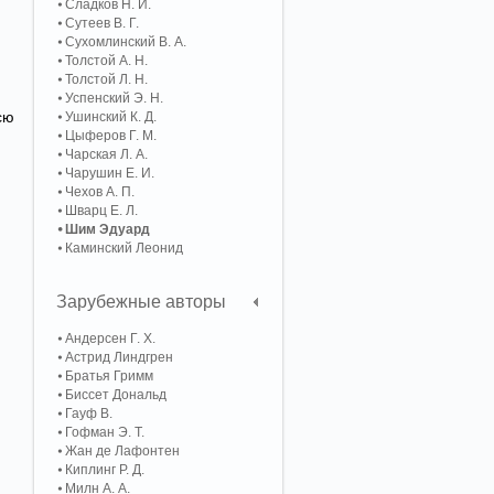
Сладков Н. И.
Сутеев В. Г.
Сухомлинский В. А.
Толстой А. Н.
Толстой Л. Н.
Успенский Э. Н.
сю
Ушинский К. Д.
Цыферов Г. М.
Чарская Л. А.
Чарушин Е. И.
Чехов А. П.
Шварц Е. Л.
Шим Эдуард
Каминский Леонид
Зарубежные авторы
Андерсен Г. Х.
Астрид Линдгрен
Братья Гримм
Биссет Дональд
Гауф В.
Гофман Э. Т.
Жан де Лафонтен
Киплинг Р. Д.
Милн А. А.