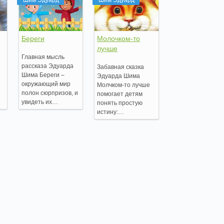
Береги
Молочком-то
лучше
Главная мысль
рассказа Эдуарда
Забавная сказка
Шима Береги –
Эдуарда Шима
окружающий мир
Молчком-то лучше
полон сюрпризов, и
помогает детям
увидеть их…
понять простую
истину:…