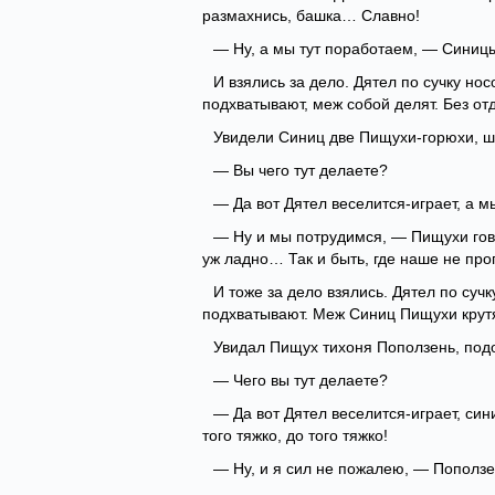
размахнись, башка… Славно!
— Ну, а мы тут поработаем, — Синицы
И взялись за дело. Дятел по сучку но
подхватывают, меж собой делят. Без от
Увидели Синиц две Пищухи-горюхи, ш
— Вы чего тут делаете?
— Да вот Дятел веселится-играет, а м
— Ну и мы потрудимся, — Пищухи говор
уж ладно… Так и быть, где наше не про
И тоже за дело взялись. Дятел по суч
подхватывают. Меж Синиц Пищухи крутят
Увидал Пищух тихоня Поползень, под
— Чего вы тут делаете?
— Да вот Дятел веселится-играет, син
того тяжко, до того тяжко!
— Ну, и я сил не пожалею, — Поползе