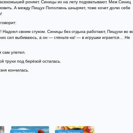
, насекомышей роняет. Синицы их на лету подхватывают. Меж Синиц
ловить. А между Пищух Поползень шныряет, тоже хочет долю себе
я!
говорит:
а! Надоел своим стуком. Синицы без отдыха работают, Пищухи во в
дних сил выбиваюсь, а он — гляньте-ка! — в игрушки играется… Не
 сам улетел.
ой трухи под берёзой осталась.
зня кончилась.
Шим Эдуард
Шим Эдуард