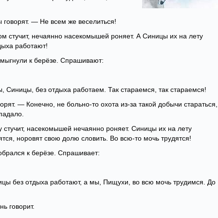
 говорят. — Не всем же веселиться!
сом стучит, нечаянно насекомышей роняет. А Синицы их на лету
дыха работают!
мыгнули к берёзе. Спрашивают:
ы, Синицы, без отдыха работаем. Так стараемся, так стараемся!
ят. — Конечно, не больно-то охота из-за такой добычи стараться,
падало.
ку стучит, насекомышей нечаянно роняет. Синицы их на лету
ся, норовят свою долю словить. Во всю-то мочь трудятся!
обрался к берёзе. Спрашивает:
ицы без отдыха работают, а мы, Пищухи, во всю мочь трудимся. До
нь говорит.