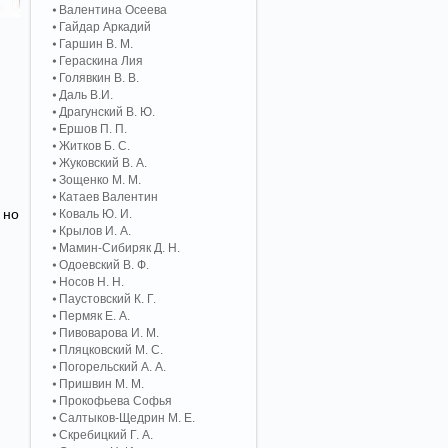
Валентина Осеева
Гайдар Аркадий
Гаршин В. М.
Гераскина Лия
Голявкин В. В.
Даль В.И.
Драгунский В. Ю.
Ершов П. П.
Житков Б. С.
Жуковский В. А.
Зощенко М. М.
Катаев Валентин
 но
Коваль Ю. И.
Крылов И. А.
Мамин-Сибиряк Д. Н.
Одоевский В. Ф.
Носов Н. Н.
Паустовский К. Г.
Пермяк Е. А.
Пивоварова И. М.
Пляцковский М. С.
Погорельский А. A.
Пришвин М. М.
Прокофьева Софья
Салтыков-Щедрин М. Е.
Скребицкий Г. А.