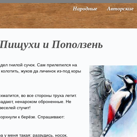
Народные
Авторские
 Пищухи и Поползень
идел гнилой сучок. Сам прилепился на
колотить, жуков да личинок из-под коры
хматится, во все стороны труха летит.
падают, ненароком оброненные. Не
веселей стучит!
порхнули к берёзе. Спрашивают:
 у меня такая: раззудись, носок,