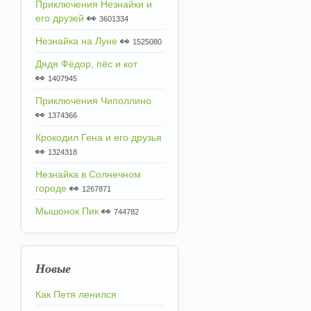
Приключения Незнайки и
его друзей
👀
3601334
Незнайка на Луне
👀
1525080
Дядя Фёдор, пёс и кот
👀
1407945
Приключения Чиполлино
👀
1374366
Крокодил Гена и его друзья
👀
1324318
Незнайка в Солнечном
городе
👀
1267871
Мышонок Пик
👀
744782
Новые
Как Петя ленился