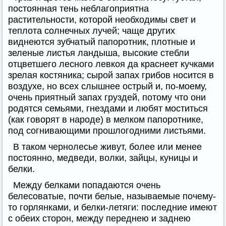
постоянная тень неблагоприятна
растительности, которой необходимы свет и
теплота солнечных лучей; чаще других
виднеются зубчатый папоротник, плотные и
зеленые листья ландыша, высокие стебли
отцветшего лесного левкоя да краснеет кучками
зрелая костяника; сырой запах грибов носится в
воздухе, но всех слышнее острый и, по-моему,
очень приятный запах груздей, потому что они
родятся семьями, гнездами и любят моститься
(как говорят в народе) в мелком папоротнике,
под согнивающими прошлогодними листьями.
В таком чернолесье живут, более или менее
постоянно, медведи, волки, зайцы, куницы и
белки.
Между белками попадаются очень
белесоватые, почти белые, называемые почему-
то горлянками, и белки-летяги: последние имеют
с обеих сторон, между переднею и заднею