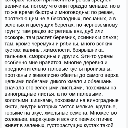
величины, потому что они гораздо меньше, но в
то же время быстры и многоводны; по рекам,
протекающим не в бесплодных, песчаных, а в
зеленых и цветущих берегах, по черноземному
грунту, там редко встретишь вяз, дуб или
осокорь, там растет березник, осинник и ольха;
там, кроме черемухи и рябины, много всяких
кустов: калины, жимолости, боярышника,
тальника, смородины и других. Эти-то уремы
особенно мне нравятся. Многие деревья и
предпочтительно таловые кусты пронизаны,
протканы и живописно обвиты до самого верха
цепкими побегами дикого хмеля и обвешаны
сначала его зелеными листьями, похожими на
виноградные листья, а потом палевыми,
золотыми шишками, похожими на виноградные
кисти, внутри которых таятся мелкие, круглые,
горькие на вкус, хмельные семена. Множество
соловьев, варакушек и всяких певчих птичек
живет в зеленых, густорастущих кустах такой