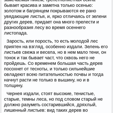
бывает красива и заметна только осенью:
золотом и багрянцем покрываются ее рано
увядающие листья, и, ярко отличаясь от зелени
других дерев, придает она много прелести и
разнообразия лесу во время осеннего
листопада.
Зарость, или порость, то есть молодой лес
приятен на взгляд, особенно издали. Зелень его
листьев свежа и весела, но в нем мало тени, он
тонок и так бывает част, что сквозь него не
пройдешь. Со временем большая часть дерев
посохнет от тесноты, и только сильнейшие
овладеют всею питательностью почвы и тогда
начнут расти не только в вышину, но и в
толщину.
Чернея издали, стоят высокие, тенистые,
старые, темны леса, но под словом старый не
должно разуметь состарившийся, дряхлый,
лишенный листьев: вид таких дерев во