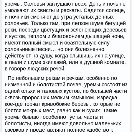
уремы. Соловьи заглушают всех. День и ночь не
умолкают их свисты и раскаты. Садится солнце,
и ночники сменяют до утра усталых денных
соловьев. Только там, при легком шуме бегущей
реки, посреди цветущих и зеленеющих деревьев
и кустов, теплом и благовонием дышащей ночи,
имеют полный смысл и обаятельную силу
соловьиные песни… но они болезненно
действуют на душу, когда слышишь их на улице,
в пыли и шуме экипажей, или в душной комнате,
в говоре людских речей.
По небольшим рекам и речкам, особенно по
низменной и болотистой почве, уремы состоят из
одной ольхи и таловых кустов, по большей части
сквозь проросших мелким камышом. Изредка
кое-где торчат кривобокие березы, которые не
боятся мокрых мест, равно как и сухих. Такие
уремы бывают особенно густы, часты и
болотисты, иногда имеют довольно маленьких
озерков и представляют полное удобство к