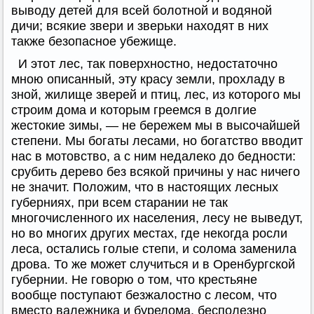
выводу детей для всей болотной и водяной
дичи; всякие звери и зверьки находят в них
также безопасное убежище.
И этот лес, так поверхностно, недостаточно
мною описанный, эту красу земли, прохладу в
зной, жилище зверей и птиц, лес, из которого мы
строим дома и которым греемся в долгие
жестокие зимы, — не бережем мы в высочайшей
степени. Мы богаты лесами, но богатство вводит
нас в мотовство, а с ним недалеко до бедности:
срубить дерево без всякой причины у нас ничего
не значит. Положим, что в настоящих лесных
губерниях, при всем старании не так
многочисленного их населения, лесу не выведут,
но во многих других местах, где некогда росли
леса, остались голые степи, и солома заменила
дрова. То же может случиться и в Оренбургской
губернии. Не говорю о том, что крестьяне
вообще поступают безжалостно с лесом, что
вместо валежника и бурелома, бесполезно