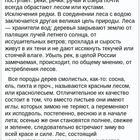
поступает: реки, речки, ручьи и озера почти
всегда обрастают лесом или кустами.
Исключения редки. В соединении леса с водою
заключается другая великая цель природы. Леса
— хранители вод: деревья закрывают землю от
палящих лучей летнего солнца, от
иссушительных ветров; прохлада и сырость
живут в их тени и не дают иссякнуть текучей или
стоячей влаге. Убыль рек, в целой России
замечаемая, происходит, по общему мнению, от
истребления лесов.
Все породы дерев смолистых, как-то: сосна,
ель, пихта и проч., называются красным лесом,
или краснолесьем. Отличительное их качество
состоит в том, что вместо листьев они имеют
иглы, которых зимою не теряют, а переменяют
их исподволь, постепенно, весною и в начале
лета; осенью же они становятся полнее, свежее
и зеленее, следовательно встречают зиму во
всей красе и силе. Лес, состоящий