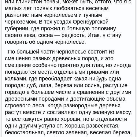
или глинистой почвы, может быть, оттого, что я с
малых лет привык любоваться веселым
разнолистным чернолесьем и тучным
черноземом. В тех уездах Оренбургской
губернии, где прожил я большую половину
своего века, сосна — редкость. Итак, я стану
говорить об одном чернолесье.
По большей части чернолесье состоит из
смешения разных древесных пород, и это
смешение особенно приятно для глаз, но иногда
попадаются места отдельными гривами или
колками, где преобладает какая-нибудь одна
порода: дуб, липа, береза или осина, растущие
гораздо в большем числе в сравнении с другими
древесными породами и достигающие объема
строевого леса. Когда разнородные деревья
растут вместе и составляют одну зеленую массу,
то все кажутся равно хороши, но в отдельности
одни другим уступают. Хороша развесистая,
белоствольная, светло-зеленая, веселая береза,