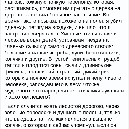
лапкою, кожаную тонкую перепонку, которая,
растягиваясь, помогает им прыгать с дерева на
дерево на весьма большое расстояние. Во
время такого прыжка, похожего на полет, я убил
однажды летягу на воздухе, и вышло, что я
застрелил зверя в лет. Хищные птицы также в
лесах выводят детей, устраивая гнезда на
главных сучьях у самого древесного ствола:
большие и малые ястреба, луни, белохвостики,
копчики и другие. В густой тени лесных трущоб
таятся и плодятся совы, сычи и длинноухие
филины, плачевный, странный, дикий крик
которых в ночное время испугает и непугливого
человека, запоздавшего в лесу. Что же
мудреного, что народ считает эти крики ауканьем
и хохотом лешего?
Если случится ехать лесистой дорогою, через
зеленые перелески и душистые поляны, только
что выедешь на них, как является в вышине
копчик, о котором я сейчас упомянул. Если он