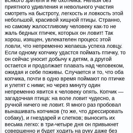
всякого зрителя и не охотника. Нельзя без
приятного удивления и невольного участия
смотреть на быстроту, легкость и ловкость этой
небольшой, красивой хищной птицы. Странно,
но самому жалостливому человеку как-то не
жаль бедных птичек, которых он ловит! Так
хорош, изящен, увлекателен процесс этой
ловли, что непременно желаешь успеха ловцу.
Если одному копчику удастся поймать птичку, то
он сейчас уносит добычу к детям, а другой
остается и продолжает плавать над человеком,
ожидая и себе поживы. Случается и то, что оба
копчика, почти в одно время поймают по птичке
и улетят с ними; но через минуту один
непременно явится к человеку опять. Копчик —
загадочная птица: на воле ловит чудесно, а
ручной ничего не ловит. Я много раз пробовал
вынашивать копчиков (то же, что дрессировать
собаку), и гнездарей и слетков; выносить их
весьма легко: в три-четыре дня он привыкнет
совершенно и будет ходить на руку даже без