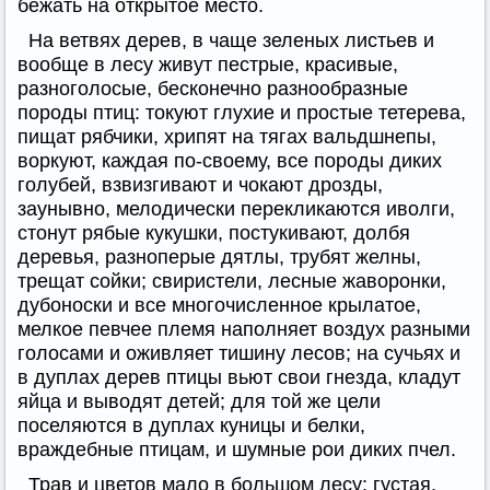
бежать на открытое место.
На ветвях дерев, в чаще зеленых листьев и
вообще в лесу живут пестрые, красивые,
разноголосые, бесконечно разнообразные
породы птиц: токуют глухие и простые тетерева,
пищат рябчики, хрипят на тягах вальдшнепы,
воркуют, каждая по-своему, все породы диких
голубей, взвизгивают и чокают дрозды,
заунывно, мелодически перекликаются иволги,
стонут рябые кукушки, постукивают, долбя
деревья, разноперые дятлы, трубят желны,
трещат сойки; свиристели, лесные жаворонки,
дубоноски и все многочисленное крылатое,
мелкое певчее племя наполняет воздух разными
голосами и оживляет тишину лесов; на сучьях и
в дуплах дерев птицы вьют свои гнезда, кладут
яйца и выводят детей; для той же цели
поселяются в дуплах куницы и белки,
враждебные птицам, и шумные рои диких пчел.
Трав и цветов мало в большом лесу: густая,