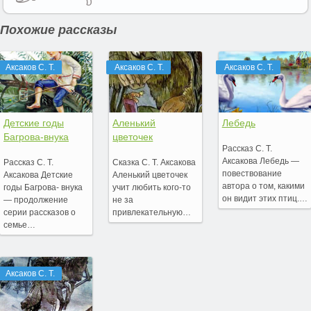
Похожие рассказы
Аксаков С. Т.
Аксаков С. Т.
Аксаков С. Т.
Детские годы
Аленький
Лебедь
Багрова-внука
цветочек
Рассказ С. Т.
Аксакова Лебедь —
Рассказ С. Т.
Сказка С. Т. Аксакова
повествование
Аксакова Детские
Аленький цветочек
автора о том, какими
годы Багрова- внука
учит любить кого-то
он видит этих птиц.…
— продолжение
не за
серии рассказов о
привлекательную…
семье…
Аксаков С. Т.