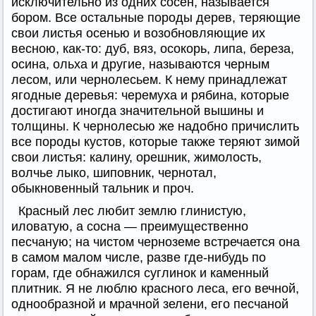
исключительно из одних сосен, называется
бором. Все остальные породы дерев, теряющие
свои листья осенью и возобновляющие их
весною, как-то: дуб, вяз, осокорь, липа, береза,
осина, ольха и другие, называются черным
лесом, или чернолесьем. К нему принадлежат
ягодные деревья: черемуха и рябина, которые
достигают иногда значительной вышины и
толщины. К чернолесью же надобно причислить
все породы кустов, которые также теряют зимой
свои листья: калину, орешник, жимолость,
волчье лыко, шиповник, чернотал,
обыкновенный тальник и проч.
Красный лес любит землю глинистую,
иловатую, а сосна — преимущественно
песчаную; на чистом черноземе встречается она
в самом малом числе, разве где-нибудь по
горам, где обнажился суглинок и каменный
плитник. Я не люблю красного леса, его вечной,
однообразной и мрачной зелени, его песчаной