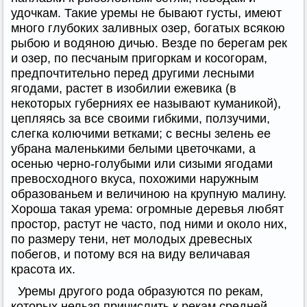
удочкам. Такие уремы не бывают густы, имеют
много глубоких заливных озер, богатых всякою
рыбою и водяною дичью. Везде по берегам рек
и озер, по песчаным пригоркам и косогорам,
предпочтительно перед другими лесными
ягодами, растет в изобилии ежевика (в
некоторых губерниях ее называют куманикой),
цепляясь за все своими гибкими, ползучими,
слегка колючими ветками; с весны зелень ее
убрана маленькими белыми цветочками, а
осенью черно-голубыми или сизыми ягодами
превосходного вкуса, похожими наружным
образованьем и величиною на крупную малину.
Хороша такая урема: огромные деревья любят
простор, растут не часто, под ними и около них,
по размеру тени, нет молодых древесных
побегов, и потому вся на виду величавая
красота их.
Уремы другого рода образуются по рекам,
которых нельзя причислить к рекам средней