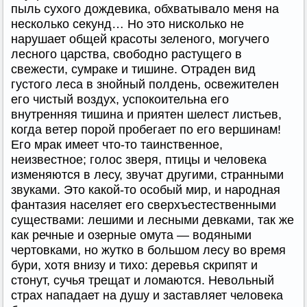
пыль сухого дождевика, обхватывало меня на
несколько секунд… Но это нисколько не
нарушает общей красоты зеленого, могучего
лесного царства, свободно растущего в
свежести, сумраке и тишине. Отраден вид
густого леса в знойный полдень, освежителен
его чистый воздух, успокоительна его
внутренняя тишина и приятен шелест листьев,
когда ветер порой пробегает по его вершинам!
Его мрак имеет что-то таинственное,
неизвестное; голос зверя, птицы и человека
изменяются в лесу, звучат другими, странными
звуками. Это какой-то особый мир, и народная
фантазия населяет его сверхъестественными
существами: лешими и лесными девками, так же
как речные и озерные омута — водяными
чертовками, но жутко в большом лесу во время
бури, хотя внизу и тихо: деревья скрипят и
стонут, сучья трещат и ломаются. Невольный
страх нападает на душу и заставляет человека