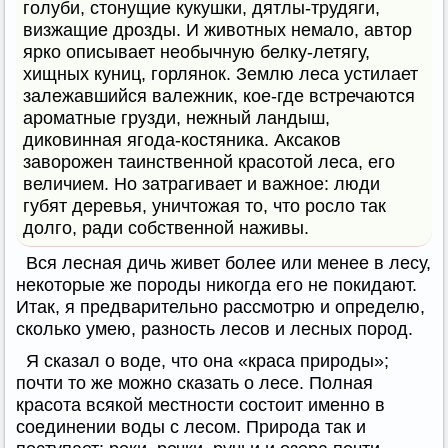
голуби, стонущие кукушки, дятлы-трудяги,
визжащие дрозды. И животных немало, автор
ярко описывает необычную белку-летягу,
хищных куниц, горлянок. Землю леса устилает
залежавшийся валежник, кое-где встречаются
ароматные грузди, нежный ландыш,
диковинная ягода-костяника. Аксаков
заворожен таинственной красотой леса, его
величием. Но затрагивает и важное: люди
губят деревья, уничтожая то, что росло так
долго, ради собственной наживы.
Вся лесная дичь живет более или менее в лесу,
некоторые же породы никогда его не покидают.
Итак, я предварительно рассмотрю и определю,
сколько умею, разность лесов и лесных пород.
Я сказал о воде, что она «краса природы»;
почти то же можно сказать о лесе. Полная
красота всякой местности состоит именно в
соединении воды с лесом. Природа так и