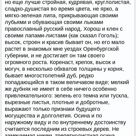
но еще лучше стройная, кудрявая, круглолистая,
сладко-душистая во время цвета, не ярко, а
мягко-зеленая липа, прикрывающая своими
лубьями и обувающая своими лыками
православный русский народ. Хорош и клен с
своими лапами-листами (как сказал Гоголь);
высок, строен и красив бывает он, но его мало
растет в знакомых мне уездах Оренбургской
губернии, и не достигает он там своего
огромного роста. Коренаст, крепок, высок и
могуч, в несколько обхватов толщины у корня,
бывает многостолетний дуб, редко
попадающийся в таком величавом виде; мелкий
же дубняк не имеет в себе ничего особенно
привлекательного: зелень его темна или тускла,
вырезные листья, плотные и добротные,
выражают только признаки будущего
могущества и долголетия. Осина и по
наружному виду и по внутреннему достоинству
считается последним из строевых дерев. Не
замечаемая никем, трепетнолистная осина