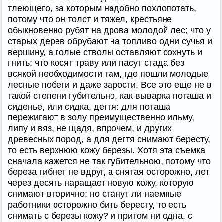
тлеющего, за которым надобно похлопотать,
потому что он толст и тяжел, крестьяне
обыкновенно рубят на дрова молодой лес; что у
старых дерев обрубают на топливо одни сучья и
вершину, а голые стволы оставляют сохнуть и
гнить; что косят траву или пасут стада без
всякой необходимости там, где пошли молодые
лесные побеги и даже зарости. Все это еще не в
такой степени губительно, как выварка поташа и
сиденье, или сидка, дегтя: для поташа
пережигают в золу преимущественно ильму,
липу и вяз, не щадя, впрочем, и других
древесных пород, а для дегтя снимают бересту,
то есть верхнюю кожу березы. Хотя эта съемка
сначала кажется не так губительною, потому что
береза гибнет не вдруг, а снятая осторожно, лет
через десять наращает новую кожу, которую
снимают вторично; но станут ли наемные
работники осторожно бить бересту, то есть
снимать с березы кожу? и притом ни одна, с