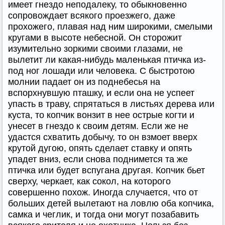
имеет гнездо неподалеку, то обыкновенно
сопровождает всякого проезжего, даже
прохожего, плавая над ним широкими, смелыми
кругами в высоте небесной. Он сторожит
изумительно зоркими своими глазами, не
вылетит ли какая-нибудь маленькая птичка из-
под ног лошади или человека. С быстротою
молнии падает он из поднебесья на
вспорхнувшую пташку, и если она не успеет
упасть в траву, спрятаться в листьях дерева или
куста, то копчик вонзит в нее острые когти и
унесет в гнездо к своим детям. Если же не
удастся схватить добычу, то он взмоет вверх
крутой дугою, опять сделает ставку и опять
упадет вниз, если снова поднимется та же
птичка или будет вспугана другая. Копчик бьет
сверху, черкает, как сокол, на которого
совершенно похож. Иногда случается, что от
больших детей вылетают на ловлю оба копчика,
самка и чеглик, и тогда они могут позабавить