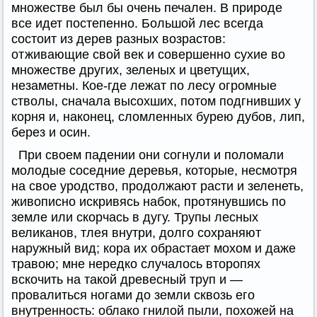
множестве был бы очень печален. В природе
все идет постепенно. Большой лес всегда
состоит из дерев разных возрастов:
отживающие свой век и совершенно сухие во
множестве других, зеленых и цветущих,
незаметны. Кое-где лежат по лесу огромные
стволы, сначала высохших, потом подгнивших у
корня и, наконец, сломленных бурею дубов, лип,
берез и осин.
При своем падении они согнули и поломали
молодые соседние деревья, которые, несмотря
на свое уродство, продолжают расти и зеленеть,
живописно искривясь набок, протянувшись по
земле или скорчась в дугу. Трупы лесных
великанов, тлея внутри, долго сохраняют
наружный вид; кора их обрастает мохом и даже
травою; мне нередко случалось второпях
вскочить на такой древесный труп и —
провалиться ногами до земли сквозь его
внутренность: облако гнилой пыли, похожей на