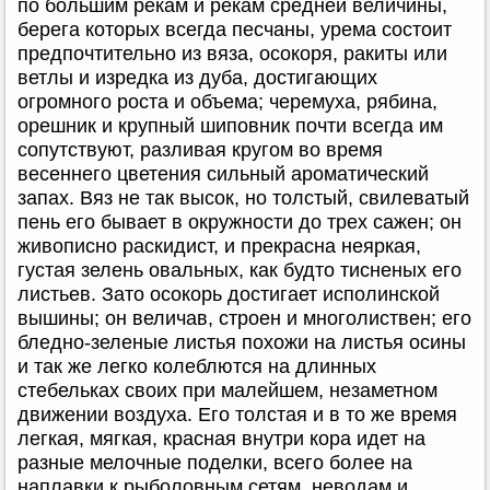
по большим рекам и рекам средней величины,
берега которых всегда песчаны, урема состоит
предпочтительно из вяза, осокоря, ракиты или
ветлы и изредка из дуба, достигающих
огромного роста и объема; черемуха, рябина,
орешник и крупный шиповник почти всегда им
сопутствуют, разливая кругом во время
весеннего цветения сильный ароматический
запах. Вяз не так высок, но толстый, свилеватый
пень его бывает в окружности до трех сажен; он
живописно раскидист, и прекрасна неяркая,
густая зелень овальных, как будто тисненых его
листьев. Зато осокорь достигает исполинской
вышины; он величав, строен и многолиствен; его
бледно-зеленые листья похожи на листья осины
и так же легко колеблются на длинных
стебельках своих при малейшем, незаметном
движении воздуха. Его толстая и в то же время
легкая, мягкая, красная внутри кора идет на
разные мелочные поделки, всего более на
наплавки к рыболовным сетям, неводам и