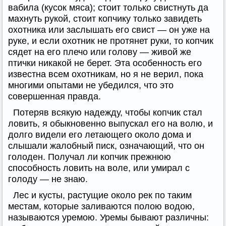
вабила (кусок мяса); стоит только свистнуть да
махнуть рукой, стоит копчику только завидеть
охотника или заслышать его свист — он уже на
руке, и если охотник не протянет руки, то копчик
сядет на его плечо или голову — живой же
птички никакой не берет. Эта особенность его
известна всем охотникам, но я не верил, пока
многими опытами не убедился, что это
совершенная правда.
Потеряв всякую надежду, чтобы копчик стал
ловить, я обыкновенно выпускал его на волю, и
долго видели его летающего около дома и
слышали жалобный писк, означающий, что он
голоден. Получал ли копчик прежнюю
способность ловить на воле, или умирал с
голоду — не знаю.
Лес и кусты, растущие около рек по таким
местам, которые заливаются полою водою,
называются уремою. Уремы бывают различны: