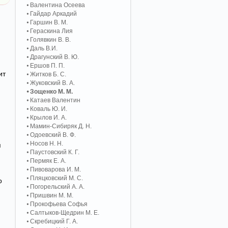
Валентина Осеева
Гайдар Аркадий
Гаршин В. М.
Гераскина Лия
Голявкин В. В.
Даль В.И.
Драгунский В. Ю.
Ершов П. П.
ит
Житков Б. С.
Жуковский В. А.
Зощенко М. М.
Катаев Валентин
Коваль Ю. И.
Крылов И. А.
Мамин-Сибиряк Д. Н.
Одоевский В. Ф.
Носов Н. Н.
я
Паустовский К. Г.
Пермяк Е. А.
Пивоварова И. М.
Пляцковский М. С.
о
Погорельский А. A.
Пришвин М. М.
Прокофьева Софья
Салтыков-Щедрин М. Е.
Скребицкий Г. А.