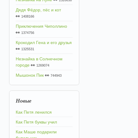
1526638
Дядя Фёдор, пёс и кот
👀
1408166
Приключения Чиполлино
👀
1374756
Крокодил Гена и его друзья
👀
1325531
Незнайка в Солнечном
городе
👀
1269074
Мышонок Пик
👀
744943
Новые
Как Петя ленился
Как Петя буквы учил
Как Маше подарили