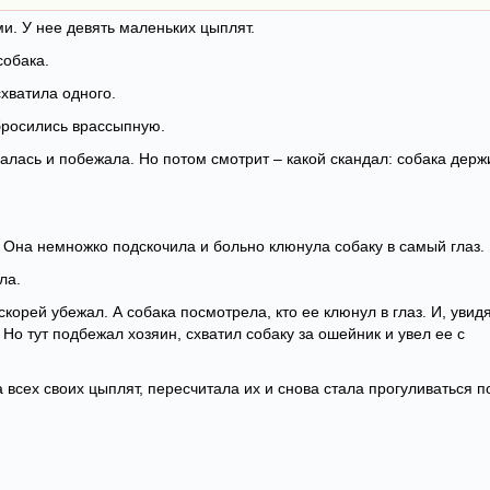
и. У нее девять маленьких цыплят.
собака.
хватила одного.
 бросились врассыпную.
алась и побежала. Но потом смотрит – какой скандал: собака держ
. Она немножко подскочила и больно клюнула собаку в самый глаз.
ла.
скорей убежал. А собака посмотрела, кто ее клюнул в глаз. И, увид
 Но тут подбежал хозяин, схватил собаку за ошейник и увел ее с
а всех своих цыплят, пересчитала их и снова стала прогуливаться п