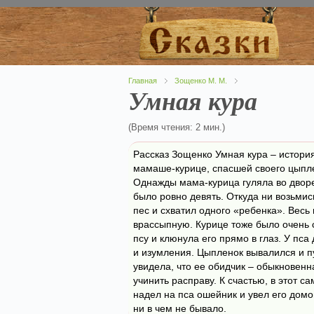
Главная
Зощенко М. М.
Умная кура
(Время чтения: 2 мин.)
Рассказ Зощенко Умная кура – истори
мамаше-курице, спасшей своего цыпле
Однажды мама-курица гуляла во дворе
было ровно девять. Откуда ни возьми
пес и схватил одного «ребенка». Весь
врассыпную. Курице тоже было очень 
псу и клюнула его прямо в глаз. У пса
и изумления. Цыпленок вывалился и пу
увидела, что ее обидчик – обыкновенн
учинить расправу. К счастью, в этот с
надел на пса ошейник и увел его домо
ни в чем не бывало.