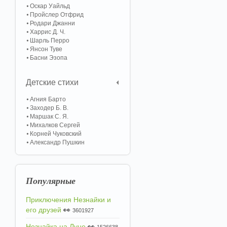
Оскар Уайльд
Пройслер Отфрид
Родари Джанни
Харрис Д. Ч.
Шарль Перро
Янсон Туве
Басни Эзопа
Детские стихи
Агния Барто
Заходер Б. В.
Маршак С. Я.
Михалков Сергей
Корней Чуковский
Александр Пушкин
Популярные
Приключения Незнайки и
его друзей
👀
3601927
Незнайка на Луне
👀