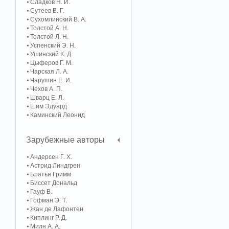
Сладков Н. И.
Сутеев В. Г.
Сухомлинский В. А.
Толстой А. Н.
Толстой Л. Н.
Успенский Э. Н.
Ушинский К. Д.
Цыферов Г. М.
Чарская Л. А.
Чарушин Е. И.
Чехов А. П.
Шварц Е. Л.
Шим Эдуард
Каминский Леонид
Зарубежные авторы
Андерсен Г. Х.
Астрид Линдгрен
Братья Гримм
Биссет Дональд
Гауф В.
Гофман Э. Т.
Жан де Лафонтен
Киплинг Р. Д.
Милн А. А.