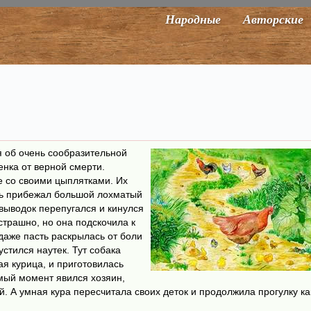
Народные
Авторские
я об очень сообразительной
нка от верной смерти.
 со своими цыплятками. Их
сь прибежал большой лохматый
 выводок перепугался и кинулся
страшно, но она подскочила к
 даже пасть раскрылась от боли
стился наутек. Тут собака
ая курица, и приготовилась
амый момент явился хозяин,
й. А умная кура пересчитала своих деток и продолжила прогулку ка