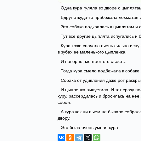
Одна кура гуляла во дворе с цыплятам
Вдруг откуда-то прибежала лохматая 
Эта собака подкралась к цыплятам и с
Тут все другие цыплята испугались и
Кура тоже сначала очень сильно испуг
в зубах ее маленького цыпленка.
И наверно, мечтает его съесть.
Тогда кура смело подбежала к собаке
Собака от удивления даже рот раскры
И цыпленка выпустила. И тот сразу по
куру, рассердилась и бросилась на нее.
собой.
А кура как ни в чем не бывало собрал
двору.
Это была очень умная кура.