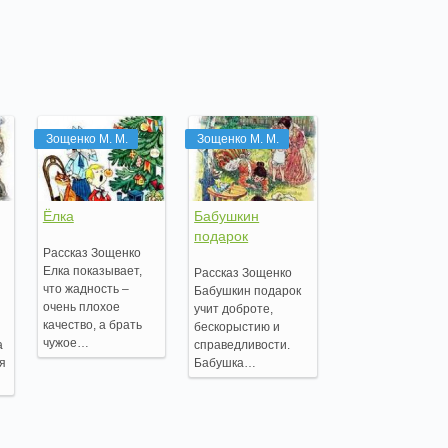
Зощенко М. М.
Зощенко М. М.
Ёлка
Бабушкин
подарок
Рассказ Зощенко
Елка показывает,
Рассказ Зощенко
что жадность –
Бабушкин подарок
очень плохое
учит доброте,
качество, а брать
бескорыстию и
чужое…
а
справедливости.
ля
Бабушка…