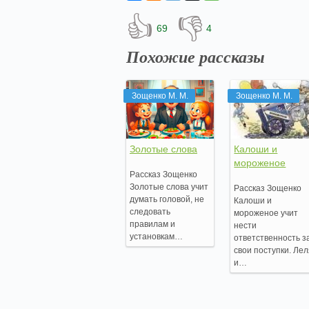
👍
👎
69
4
Похожие рассказы
Зощенко М. М.
Зощенко М. М.
Золотые слова
Калоши и
мороженое
Рассказ Зощенко
Золотые слова учит
Рассказ Зощенко
думать головой, не
Калоши и
следовать
мороженое учит
правилам и
нести
установкам…
ответственность з
свои поступки. Ле
и…