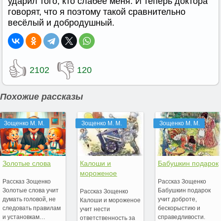
ударил того, кто слабее меня. И теперь доктора
говорят, что я поэтому такой сравнительно
весёлый и добродушный.
👍
👎
2102
120
Похожие рассказы
Зощенко М. М.
Зощенко М. М.
Зощенко М. М.
Золотые слова
Калоши и
Бабушкин подарок
мороженое
Рассказ Зощенко
Рассказ Зощенко
Золотые слова учит
Бабушкин подарок
Рассказ Зощенко
думать головой, не
учит доброте,
Калоши и мороженое
следовать правилам
бескорыстию и
учит нести
и установкам…
справедливости.
ответственность за