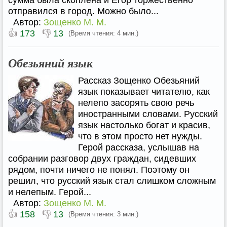
сумма была скоплена и Егор торжественно
отправился в город. Можно было...
Автор:
Зощенко М. М.
👍
👎
173
13
(Время чтения: 4 мин.)
Обезьяний язык
Рассказ Зощенко Обезьяний
язык показывает читателю, как
нелепо засорять свою речь
иностранными словами. Русский
язык настолько богат и красив,
что в этом просто нет нужды.
Герой рассказа, услышав на
собрании разговор двух граждан, сидевших
рядом, почти ничего не понял. Поэтому он
решил, что русский язык стал слишком сложным
и нелепым. Герой...
Автор:
Зощенко М. М.
👍
👎
158
13
(Время чтения: 3 мин.)