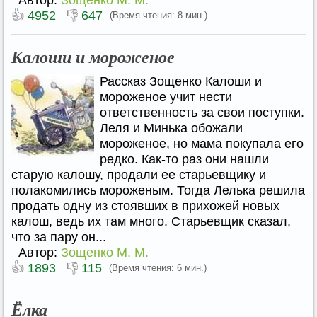
Автор:
Зощенко М. М.
👍
👎
4952
647
(Время чтения: 8 мин.)
Калоши и мороженое
Рассказ Зощенко Калоши и
мороженое учит нести
ответственность за свои поступки.
Леля и Минька обожали
мороженое, но мама покупала его
редко. Как-то раз они нашли
старую калошу, продали ее старьевщику и
полакомились мороженым. Тогда Лелька решила
продать одну из стоявших в прихожей новых
калош, ведь их там много. Старьевщик сказал,
что за пару он...
Автор:
Зощенко М. М.
👍
👎
1893
115
(Время чтения: 6 мин.)
Ёлка