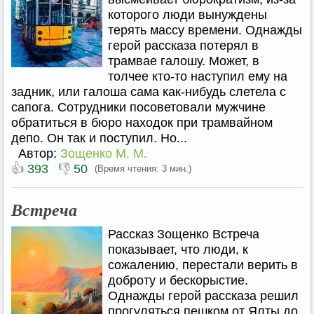
которого люди вынуждены
терять массу времени. Однажды
герой рассказа потерял в
трамвае галошу. Может, в
толчее кто-то наступил ему на
задник, или галоша сама как-нибудь слетела с
сапога. Сотрудники посоветовали мужчине
обратиться в бюро находок при трамвайном
депо. Он так и поступил. Но...
Автор:
Зощенко М. М.
👍
👎
393
50
(Время чтения: 3 мин.)
Встреча
Рассказ Зощенко Встреча
показывает, что люди, к
сожалению, перестали верить в
доброту и бескорыстие.
Однажды герой рассказа решил
прогуляться пешком от Ялты до