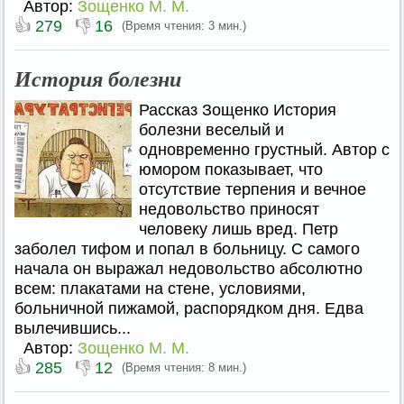
Автор:
Зощенко М. М.
👍
👎
279
16
(Время чтения: 3 мин.)
История болезни
Рассказ Зощенко История
болезни веселый и
одновременно грустный. Автор с
юмором показывает, что
отсутствие терпения и вечное
недовольство приносят
человеку лишь вред. Петр
заболел тифом и попал в больницу. С самого
начала он выражал недовольство абсолютно
всем: плакатами на стене, условиями,
больничной пижамой, распорядком дня. Едва
вылечившись...
Автор:
Зощенко М. М.
👍
👎
285
12
(Время чтения: 8 мин.)