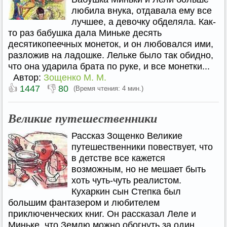
любила внука, отдавала ему все
лучшее, а девочку обделяла. Как-
то раз бабушка дала Миньке десять
десятикопеечных монеток, и он любовался ими,
разложив на ладошке. Лельке было так обидно,
что она ударила брата по руке, и все монетки...
Автор:
Зощенко М. М.
👍
👎
1447
80
(Время чтения: 4 мин.)
Великие путешественники
Рассказ Зощенко Великие
путешественники повествует, что
в детстве все кажется
возможным, но не мешает быть
хоть чуть-чуть реалистом.
Кухаркин сын Степка был
большим фантазером и любителем
приключенческих книг. Он рассказал Леле и
Миньке, что Землю можно обогнуть за один