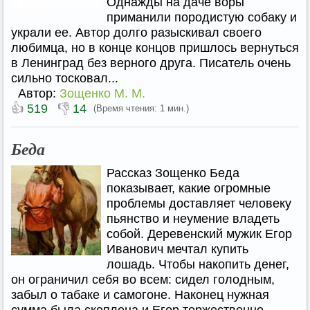
Однажды на даче воры
приманили породистую собаку и
украли ее. Автор долго разыскивал своего
любимца, но в конце концов пришлось вернуться
в Ленинград без верного друга. Писатель очень
сильно тосковал...
Автор:
Зощенко М. М.
👍
👎
519
14
(Время чтения: 1 мин.)
Беда
Рассказ Зощенко Беда
показывает, какие огромные
проблемы доставляет человеку
пьянство и неумение владеть
собой. Деревенский мужик Егор
Иванович мечтал купить
лошадь. Чтобы накопить денег,
он ограничил себя во всем: сидел голодным,
забыл о табаке и самогоне. Наконец нужная