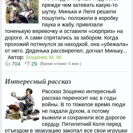
прежде чем затевать какую-то
шутку. Минька и Леля решили
пошутить: положили в коробку
паука и жабу, привязали
тоненькую веревочку и оставили «сюрприз» на
дороге. А сами спрятались за забором. Когда
прохожий потянулся за находкой, она «убежала»
от него. Дяденька рассвирепел, догнал Миньку...
Автор:
Зощенко М. М.
👍
👎
704
29
(Время чтения: 6 мин.)
Интересный рассказ
Рассказ Зощенко интересный
рассказ переносит нас в годы
войны. В то тяжелое время люди
не падали духом, а потому
выжили и сохранили все дорогое
сердцу. Пятилетний Коля перед
отъездом в эвакуацию закопал все свои игрушки