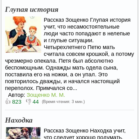
Глупая история
Рассказ Зощенко Глупая история
учит, что несамостоятельные
люди часто попадают в нелепые
и глупые ситуации.
Четырехлетнего Петю мать
считала совсем крошкой, а потому
чрезмерно опекала. Петя был абсолютно
беспомощным. Однажды мать одела сына,
поставила его на ножки, а он упал. Это
повторилось дважды, и начался настоящий
переполох. Примчался со...
Автор:
Зощенко М. М.
👍
👎
823
44
(Время чтения: 3 мин.)
Находка
Рассказ Зощенко Находка учит,
что следует хорошо подумать,