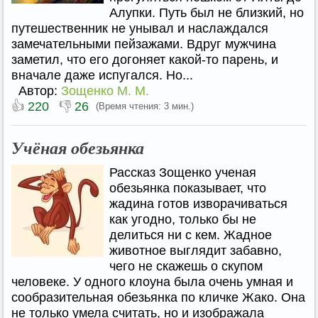
Алупки. Путь был не близкий, но
путешественник не унывал и наслаждался
замечательными пейзажами. Вдруг мужчина
заметил, что его догоняет какой-то парень, и
вначале даже испугался. Но...
Автор:
Зощенко М. М.
👍
👎
220
26
(Время чтения: 3 мин.)
Учёная обезьянка
Рассказ Зощенко ученая
обезьянка показывает, что
жадина готов изворачиваться
как угодно, только бы не
делиться ни с кем. Жадное
животное выглядит забавно,
чего не скажешь о скупом
человеке. У одного клоуна была очень умная и
сообразительная обезьянка по кличке Жако. Она
не только умела считать, но и изображала