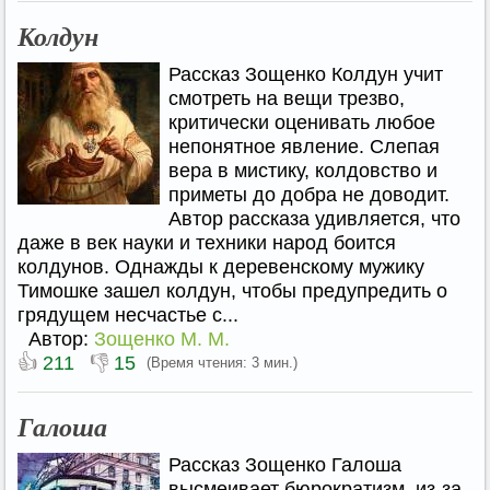
Колдун
Рассказ Зощенко Колдун учит
смотреть на вещи трезво,
критически оценивать любое
непонятное явление. Слепая
вера в мистику, колдовство и
приметы до добра не доводит.
Автор рассказа удивляется, что
даже в век науки и техники народ боится
колдунов. Однажды к деревенскому мужику
Тимошке зашел колдун, чтобы предупредить о
грядущем несчастье с...
Автор:
Зощенко М. М.
👍
👎
211
15
(Время чтения: 3 мин.)
Галоша
Рассказ Зощенко Галоша
высмеивает бюрократизм, из-за