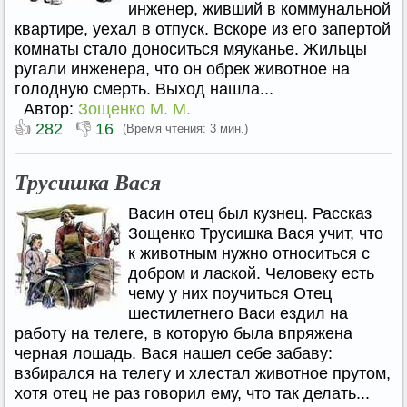
инженер, живший в коммунальной
квартире, уехал в отпуск. Вскоре из его запертой
комнаты стало доноситься мяуканье. Жильцы
ругали инженера, что он обрек животное на
голодную смерть. Выход нашла...
Автор:
Зощенко М. М.
👍
👎
282
16
(Время чтения: 3 мин.)
Трусишка Вася
Васин отец был кузнец. Рассказ
Зощенко Трусишка Вася учит, что
к животным нужно относиться с
добром и лаской. Человеку есть
чему у них поучиться Отец
шестилетнего Васи ездил на
работу на телеге, в которую была впряжена
черная лошадь. Вася нашел себе забаву:
взбирался на телегу и хлестал животное прутом,
хотя отец не раз говорил ему, что так делать...