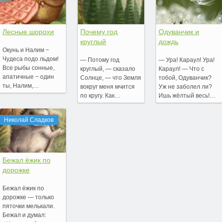
Лесные шорохи
Почему год
Одуванчик и
круглый
дождь
Окунь и Налим −
Чудеса подо льдом!
— Потому год
— Ура! Караул! Ура!
Все рыбы сонные,
круглый, — сказало
Караул! — Что с
апатичные − один
Солнце, — что Земля
тобой, Одуванчик?
ты, Налим,…
вокруг меня мчится
Уж не заболел ли?
по кругу. Как…
Ишь жёлтый весь!…
Николай Сладков
Бежал ёжик по
дорожке
Бежал ёжик по
дорожке — только
пяточки мелькали.
Бежал и думал: