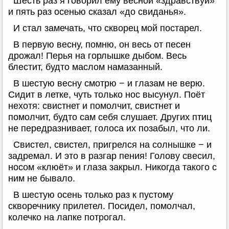
Шесть раз я говорил ему весной «здравствуй»
и пять раз осенью сказал «до свиданья».
И стал замечать, что скворец мой постарел.
В первую весну, помню, он весь от песен
дрожал! Перья на горлышке дыбом. Весь
блестит, будто маслом намазанный.
В шестую весну смотрю − и глазам не верю.
Сидит в летке, чуть только нос высунул. Поёт
нехотя: свистнет и помолчит, свистнет и
помолчит, будто сам себя слушает. Других птиц
не передразнивает, голоса их позабыл, что ли.
Свистел, свистел, пригрелся на солнышке − и
задремал. И это в разгар пения! Голову свесил,
носом «клюёт» и глаза закрыл. Никогда такого с
ним не бывало.
В шестую осень только раз к пустому
скворечнику прилетел. Посидел, помолчал,
колечко на лапке потрогал.