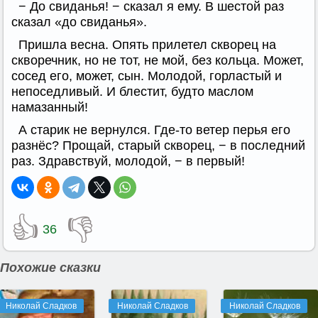
− До свиданья! − сказал я ему. В шестой раз
сказал «до свиданья».
Пришла весна. Опять прилетел скворец на
скворечник, но не тот, не мой, без кольца. Может,
сосед его, может, сын. Молодой, горластый и
непоседливый. И блестит, будто маслом
намазанный!
А старик не вернулся. Где-то ветер перья его
разнёс? Прощай, старый скворец, − в последний
раз. Здравствуй, молодой, − в первый!
👍
👎
36
Похожие сказки
Николай Сладков
Николай Сладков
Николай Сладков