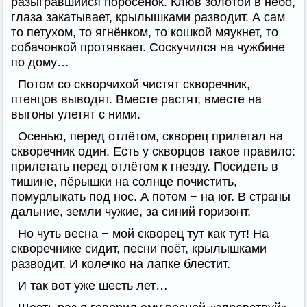
разыгравшийся поросёнок. Клюв золотой в небо,
глаза закатывает, крылышками разводит. А сам
то петухом, то ягнёнком, то кошкой мяукнет, то
собачонкой протявкает. Соскучился на чужбине
по дому…
Потом со скворчихой чистят скворечник,
птенцов выводят. Вместе растят, вместе на
выгоны улетят с ними.
Осенью, перед отлётом, скворец прилетал на
скворечник один. Есть у скворцов такое правило:
прилетать перед отлётом к гнезду. Посидеть в
тишине, пёрышки на солнце почистить,
помурлыкать под нос. А потом − на юг. В страны
дальние, земли чужие, за синий горизонт.
Но чуть весна − мой скворец тут как тут! На
скворечнике сидит, песни поёт, крылышками
разводит. И колечко на лапке блестит.
И так вот уже шесть лет…