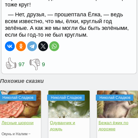
тоже круг!
— Нет, друзья, — прошептала Ёлка, — ведь
всем известно, что мы, ёлки, круглый год
зелёные. А как же мы могли бы быть зелёными,
если бы год-то не был круглым.
👍
👎
97
9
Похожие сказки
Николай Сладков
Николай Сладков
Николай Сладков
Лесные шорохи
Одуванчик и
Бежал ёжик по
дождь
дорожке
Окунь и Налим −