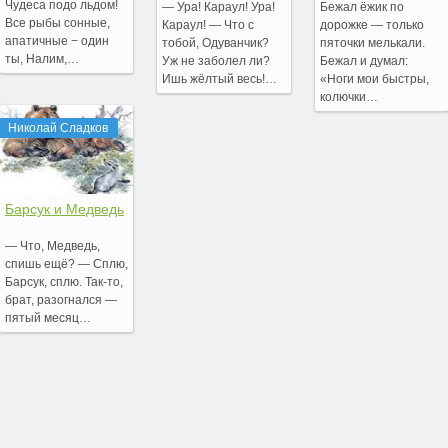
Чудеса подо льдом!
— Ура! Караул! Ура!
Бежал ёжик по
Все рыбы сонные,
Караул! — Что с
дорожке — только
апатичные − один
тобой, Одуванчик?
пяточки мелькали.
ты, Налим,…
Уж не заболел ли?
Бежал и думал:
Ишь жёлтый весь!…
«Ноги мои быстры,
колючки…
Николай Сладков
Барсук и Медведь
— Что, Медведь,
спишь ещё? — Сплю,
Барсук, сплю. Так-то,
брат, разогнался —
пятый месяц…