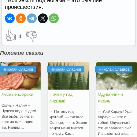
Вся земля под ногами − это бывшие
происшествия.
👍
👎
4
Похожие сказки
Николай Сладков
Николай Сладков
Николай Сладков
Лесные шорохи
Почему год
Одуванчик и
круглый
дождь
Окунь и Налим −
Чудеса подо льдом!
— Потому год
— Ура! Караул! Ура!
Все рыбы сонные,
круглый, — сказало
Караул! — Что с
апатичные − один
Солнце, — что Земля
тобой, Одуванчик?
ты, Налим,…
вокруг меня мчится
Уж не заболел ли?
по кругу. Как…
Ишь жёлтый весь!…