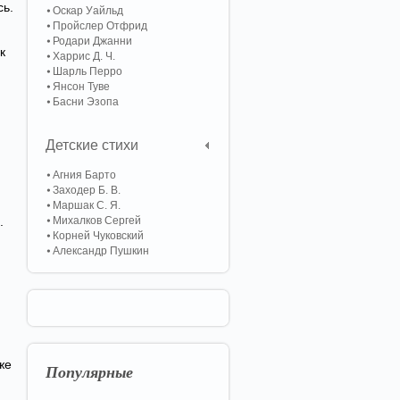
сь.
Оскар Уайльд
Пройслер Отфрид
Родари Джанни
к
Харрис Д. Ч.
Шарль Перро
Янсон Туве
Басни Эзопа
Детские стихи
Агния Барто
Заходер Б. В.
Маршак С. Я.
.
Михалков Сергей
Корней Чуковский
Александр Пушкин
же
Популярные