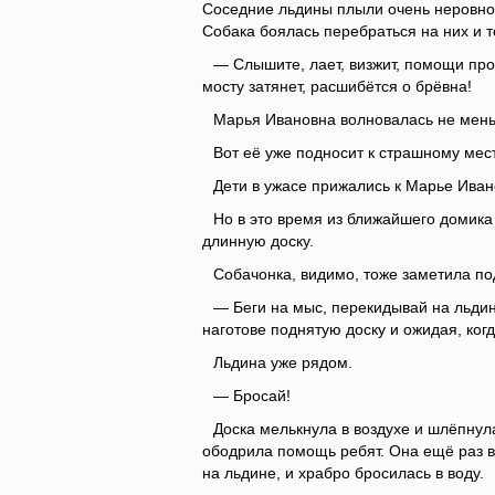
Соседние льдины плыли очень неровно, 
Собака боялась перебраться на них и 
— Слышите, лает, визжит, помощи про
мосту затянет, расшибётся о брёвна!
Марья Ивановна волновалась не меньш
Вот её уже подносит к страшному мест
Дети в ужасе прижались к Марье Иван
Но в это время из ближайшего домика 
длинную доску.
Собачонка, видимо, тоже заметила по
— Беги на мыс, перекидывай на льдин
наготове поднятую доску и ожидая, ког
Льдина уже рядом.
— Бросай!
Доска мелькнула в воздухе и шлёпнула
ободрила помощь ребят. Она ещё раз вз
на льдине, и храбро бросилась в воду.