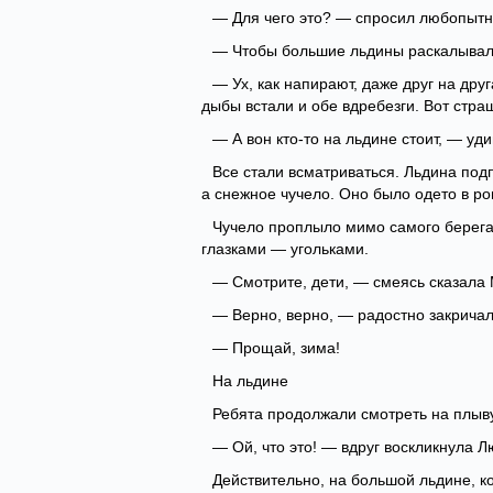
— Для чего это? — спросил любопытны
— Чтобы большие льдины раскалывали
— Ух, как напирают, даже друг на дру
дыбы встали и обе вдребезги. Вот стра
— А вон кто-то на льдине стоит, — уд
Все стали всматриваться. Льдина подп
а снежное чучело. Оно было одето в ро
Чучело проплыло мимо самого берега
глазками — угольками.
— Смотрите, дети, — смеясь сказала 
— Верно, верно, — радостно закричал
— Прощай, зима!
На льдине
Ребята продолжали смотреть на плыв
— Ой, что это! — вдруг воскликнула Л
Действительно, на большой льдине, к