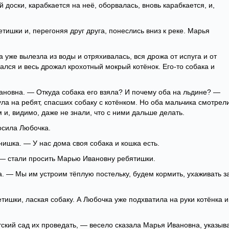
 доски, карабкается на неё, оборвалась, вновь карабкается, и,
ишки и, перегоняя друг друга, понеслись вниз к реке. Марья
а уже вылезла из воды и отряхивалась, вся дрожа от испуга и от
вался и весь дрожал крохотный мокрый котёнок. Его-то собака и
ановна. — Откуда собака его взяла? И почему оба на льдине? —
а на ребят, спасших собаку с котёнком. Но оба мальчика смотрел
и, видимо, даже не знали, что с ними дальше делать.
осила Любочка.
ишка. — У нас дома своя собака и кошка есть.
 — стали просить Марью Ивановну ребятишки.
. — Мы им устроим тёплую постельку, будем кормить, ухаживать з
тишки, лаская собаку. А Любочка уже подхватила на руки котёнка и
тский сад их проведать, — весело сказала Марья Ивановна, указыв