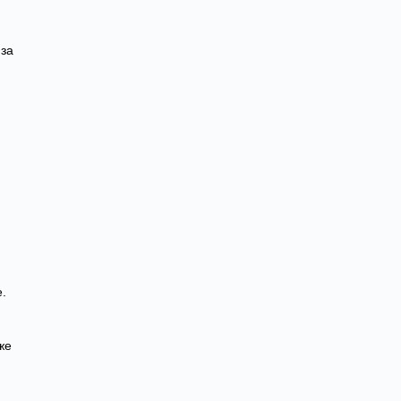
 за
.
же