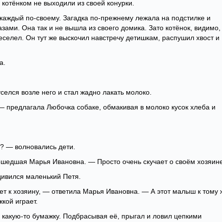
с котёнком не выходили из своей конурки.
 каждый по-своему. Загадка по-прежнему лежала на подстилке и
зами. Она так и не вышла из своего домика. Зато котёнок, видимо,
еселел. Он тут же выскочил навстречу детишкам, распушил хвост и
а.
селся возле него и стал жадно лакать молоко.
— предлагала Любочка собаке, обмакивая в молоко кусок хлеба и
? — волновались дети.
ошедшая Марья Ивановна. — Просто очень скучает о своём хозяине
дивился маленький Петя.
т к хозяину, — ответила Марья Ивановна. — А этот малыш к тому 
кой играет.
 какую-то бумажку. Подбрасывая её, прыгал и ловил цепкими