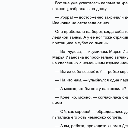
Вот она уже ухватилась лапами за край
наконец, забралась на доску.
— Уррра! — восторженно закричали дет
Ивановна не отставала от них.
Они прибежали на берег, когда собачк
ледяной ванны. А у её ног тоже отряхи
притащила в зубах со льдины.
— Вот чудеса, — изумилась Марья Ив
Марья Ивановна вопросительно взглянул
на спасённых с неменьшим изумлением 
— Вы их себе возьмёте? — робко спр
— На что нам, — улыбнулся один парн
— А можно, чтобы они у нас пожили?
— Конечно, можно, — согласилась она
ними.
— Ой, как хорошо! — обрадовались де
пыталась его хоть немножко согреть.
— А вы, ребята, приходите к нам в Де