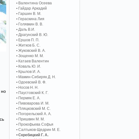
Валентина Осеева
Гайдар Аркадий
Гаршин В. М.
Гераскина Лия
Голявкин В. В.
Даль В.И.
Драгунский В. Ю.
Ершов П. П.
Житков Б. С.
Жуковский В. А.
Зощенко М. М.
Катаев Валентин
Коваль Ю. И.
Крылов И. А.
Мамин-Сибиряк Д. Н.
Одоевский В. Ф.
Носов Н. Н.
 но
Паустовский К. Г.
Пермяк Е. А.
Пивоварова И. М.
Пляцковский М. С.
Погорельский А. A.
сь
Пришвин М. М.
Прокофьева Софья
Салтыков-Щедрин М. Е.
Скребицкий Г. А.