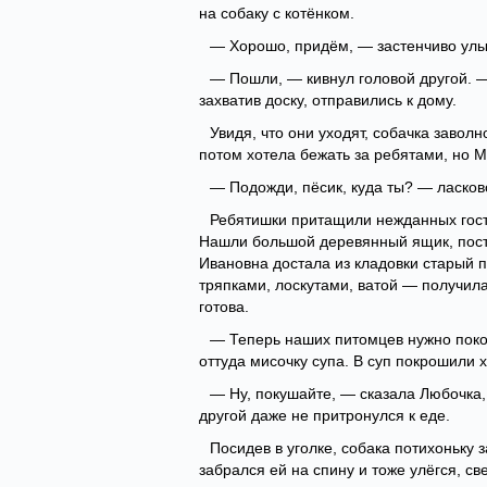
на собаку с котёнком.
— Хорошо, придём, — застенчиво улы
— Пошли, — кивнул головой другой. —
захватив доску, отправились к дому.
Увидя, что они уходят, собачка заволн
потом хотела бежать за ребятами, но 
— Подожди, пёсик, куда ты? — ласков
Ребятишки притащили нежданных госте
Нашли большой деревянный ящик, пост
Ивановна достала из кладовки старый п
тряпками, лоскутами, ватой — получила
готова.
— Теперь наших питомцев нужно поко
оттуда мисочку супа. В суп покрошили 
— Ну, покушайте, — сказала Любочка, 
другой даже не притронулся к еде.
Посидев в уголке, собака потихоньку 
забрался ей на спину и тоже улёгся, с