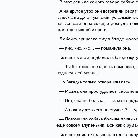
В этот день до самого вечера собака 
А на другое утро они встретили ребят
глядела на детей умными, усталыми гла
ночь совсем оправился, отдохнул и пов
стал тереться об их ноги.
Любочка принесла ему в блюде молок
— Кис, кис, кис… — поманила она.
Котёнок мигом подбежал к блюдечку, у
— Ты бы тоже поела, хоть немножко, 
поднося к её морде.
Но Загадка только отворачивалась.
— Может, она простудилась, заболела
— Нет, она не больна, — сказала под
— А почему же киска не скучает? — у
— Потому что собака больше привыкае
ещё совсем глупенький. Вон как с бумаж
Котёнок действительно нашёл на полу