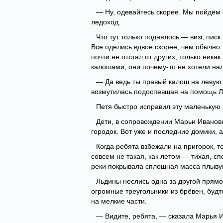
— Ну, одевайтесь скорее. Мы пойдём 
ледоход.
Что тут только поднялось — визг, пис
Все оделись вдвое скорее, чем обычно.
почти не отстал от других, только никак
калошами, они почему-то не хотели на
— Да ведь ты правый калош на левую
возмутилась подоспевшая на помощь Л
Петя быстро исправил эту маленькую о
Дети, в сопровождении Марьи Ивановн
городок. Вот уже и последние домики, а
Когда ребята взбежали на пригорок, т
совсем не такая, как летом — тихая, с
реки покрывала сплошная масса плыву
Льдины неслись одна за другой прямо 
огромные треугольники из брёвен, будт
на мелкие части.
— Видите, ребята, — сказала Марья 