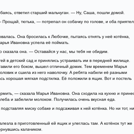
баясь, ответил старший мальчуган. — Ну, Саша, пошли домой.
 Прощай, тютька, — потрепал он собачку по голове, и оба приятел
овалась. Она бросилась к Любочке, пытаясь отнять у неё котёнка,
Марья Ивановна успела её поймать.
о сказала она. — Оставайся у нас, мы тебя не обидим.
й в детский сад и принялись устраивать им в передней жилище.
авили его боком, вышел отличный домик. Тем временем Марья
оловик и сшила из него наволочку. А ребята набили её разными
сь хорошая мягкая подстилка. Её положили в ящик. Вот и постель
рмить, — сказала Марья Ивановна. Она сходила на кухню и прине
хлеба и забелили молоком. Получилась очень вкусная еда.
подставляя миску собаке и подсаживая к ней котёнка. Но ни тот, н
залезла в приготовленный ей ящик и улеглась там. А котёнок тут же
вернувшись калачиком.