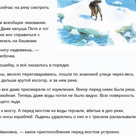
сейчас на реку смотреть
к и всеобщее ликование.
 Даже капуша Петя и тот
 не мог справиться с
лезать на башмаки.
 ногу надеваешь, —
юбочка.
шибку, и всё оказалось в порядке.
ы, весело переговариваясь, пошли по знакомой улице через весь
 дальше крутой косогор, и за ним река.
о все даже присмирели от изумления. Внизу перед ними была река,
покойная. Теперь даже воды почти не было видно. Всю поверхность
щего льда.
к мосту. А перед мостом из воды торчали, вбитые в дно реки,
о носы кораблей. Льдины ударялись о них и с треском раскалывали
Ивановна, — какое приспособление перед мостом устроено.