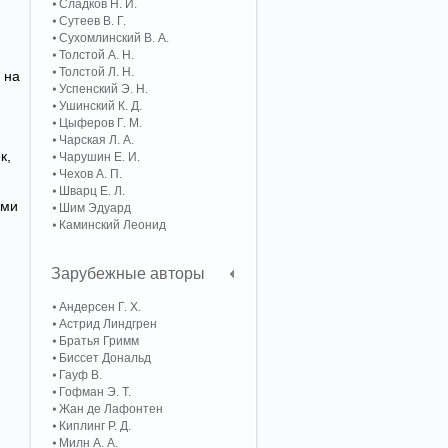
Сладков Н. И.
Сутеев В. Г.
Сухомлинский В. А.
Толстой А. Н.
Толстой Л. Н.
 на
Успенский Э. Н.
Ушинский К. Д.
Цыферов Г. М.
Чарская Л. А.
к,
Чарушин Е. И.
Чехов А. П.
Шварц Е. Л.
ыми
Шим Эдуард
Каминский Леонид
Зарубежные авторы
Андерсен Г. Х.
Астрид Линдгрен
Братья Гримм
Биссет Дональд
Гауф В.
Гофман Э. Т.
Жан де Лафонтен
Киплинг Р. Д.
Милн А. А.