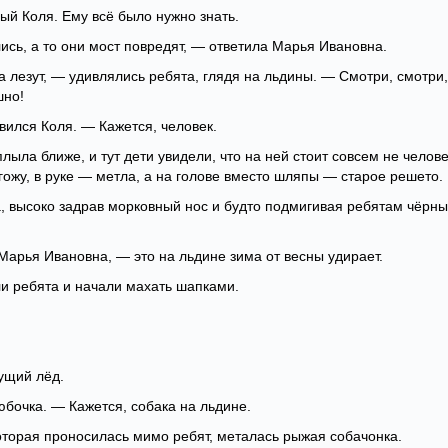
й Коля. Ему всё было нужно знать.
сь, а то они мост повредят, — ответила Марья Ивановна.
га лезут, — удивлялись ребята, глядя на льдины. — Смотри, смотри,
шно!
ивился Коля. — Кажется, человек.
лыла ближе, и тут дети увидели, что на ней стоит совсем не челове
гожу, в руке — метла, а на голове вместо шляпы — старое решето.
, высоко задрав морковный нос и будто подмигивая ребятам чёрн
Марья Ивановна, — это на льдине зима от весны удирает.
и ребята и начали махать шапками.
ущий лёд.
юбочка. — Кажется, собака на льдине.
оторая проносилась мимо ребят, металась рыжая собачонка.