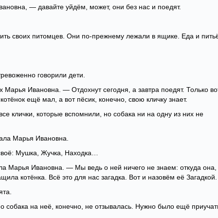
ановна, — давайте уйдём, может, они без нас и поедят.
ить своих питомцев. Они по-прежнему лежали в ящике. Еда и пить
тревоженно говорили дети.
их Марья Ивановна. — Отдохнут сегодня, а завтра поедят. Только во
, котёнок ещё мал, а вот пёсик, конечно, свою кличку знает.
се клички, которые вспомнили, но собака ни на одну из них не
ала Марья Ивановна.
 своё: Мушка, Жучка, Находка…
ла Марья Ивановна. — Мы ведь о ней ничего не знаем: откуда она,
ила котёнка. Всё это для нас загадка. Вот и назовём её Загадкой.
ята.
о собака на неё, конечно, не отзывалась. Нужно было ещё приучат