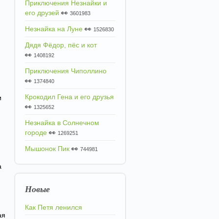
Приключения Незнайки и
его друзей
👀
3601983
Незнайка на Луне
👀
1526830
Дядя Фёдор, пёс и кот
👀
1408192
Приключения Чиполлино
👀
1374840
Крокодил Гена и его друзья
и
👀
1325652
Незнайка в Солнечном
городе
👀
1269251
Мышонок Пик
👀
744981
а
Новые
Как Петя ленился
ая