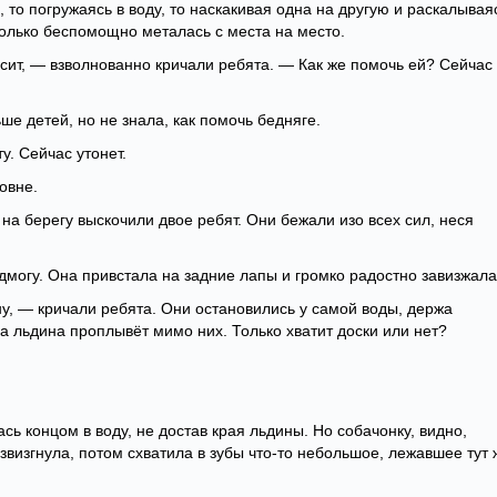
то погружаясь в воду, то наскакивая одна на другую и раскалывая
только беспомощно металась с места на место.
сит, — взволнованно кричали ребята. — Как же помочь ей? Сейчас 
е детей, но не знала, как помочь бедняге.
у. Сейчас утонет.
овне.
на берегу выскочили двое ребят. Они бежали изо всех сил, неся
дмогу. Она привстала на задние лапы и громко радостно завизжала
у, — кричали ребята. Они остановились у самой воды, держа
да льдина проплывёт мимо них. Только хватит доски или нет?
сь концом в воду, не достав края льдины. Но собачонку, видно,
визгнула, потом схватила в зубы что-то небольшое, лежавшее тут 